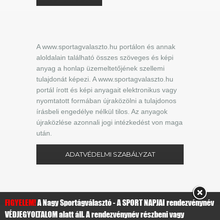
A www.sportagvalaszto.hu portálon és annak
aloldalain található összes szöveges és képi
anyag a honlap üzemeltetőjének szellemi
tulajdonát képezi. A www.sportagvalaszto.hu
portál írott és képi anyagait elektronikus vagy
nyomtatott formában újraközölni a tulajdonos
írásbeli engedélye nélkül tilos. Az anyagok
újraközlése azonnali jogi intézkedést von maga
után.
ADATVÉDELMI SZABÁLYZAT
FIGYELEM!
A Nagy Sportágválasztó - A SPORT NAPJAI rendezvénynév
VÉDJEGYOLTALOM alatt áll. A rendezvénynév részbeni vagy