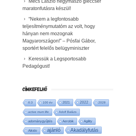
Mécs László hegymászó gleccser
maratonfutásra készül!
“Nekem a legfontosabb
teljesítménymutatóm az volt, hogy
hányan nem mozognak
Magyarországon!” – Pósfai Gábor,
sportért felelős belügyminiszter
Keressük a Legsportosabb
Pedagógust!
CÍMKEFELHŐ
2022
2021
6:3
100 év
2028
active mum life
Adolf Balázs
adománygyűjtés
Aerobik
Agility
ajánló
Akadályfutás
Aikido