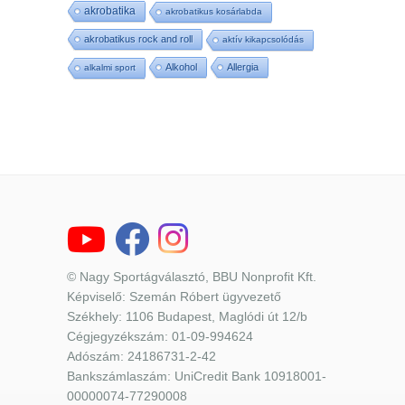
akrobatika
akrobatikus kosárlabda
akrobatikus rock and roll
aktív kikapcsolódás
Alkohol
Allergia
alkalmi sport
© Nagy Sportágválasztó, BBU Nonprofit Kft.
Képviselő: Szemán Róbert ügyvezető
Székhely: 1106 Budapest, Maglódi út 12/b
Cégjegyzékszám: 01-09-994624
Adószám: 24186731-2-42
Bankszámlaszám: UniCredit Bank 10918001-
00000074-77290008