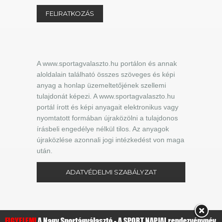
A www.sportagvalaszto.hu portálon és annak
aloldalain található összes szöveges és képi
anyag a honlap üzemeltetőjének szellemi
tulajdonát képezi. A www.sportagvalaszto.hu
portál írott és képi anyagait elektronikus vagy
nyomtatott formában újraközölni a tulajdonos
írásbeli engedélye nélkül tilos. Az anyagok
újraközlése azonnali jogi intézkedést von maga
után.
ADATVÉDELMI SZABÁLYZAT
FIGYELEM!
A Nagy Sportágválasztó - A SPORT NAPJAI rendezvénynév