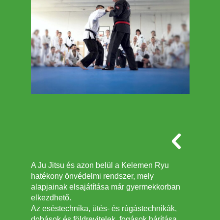
A Ju Jitsu és azon belül a Kelemen Ryu
hatékony önvédelmi rendszer, mely
alapjainak elsajátítása már gyermekkorban
elkezdhető.
Az eséstechnika, ütés- és rúgástechnikák,
dobások és földrevitelek, fogások hárítása,