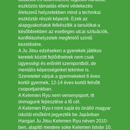
eszközös támadás elleni védekezés
életszerű helyzetekben mind a technikai
eszköztár részét képezik. Ezek az
alapgyakorlatok felkészítik a tanulókat a
későbbiekben az esetleges utcai szituációk,
konfliktushelyzetek megfelelő szintű
kezelésére.
A Ju Jitsu edzéseken a gyerekek játékos
keretek között fejlődhetnek nem csak
ügyességi és erőnlét szempontból, de
mentális képességeiket tekintve is.
Szeretettel várjuk a gyermekeket 6 éves
kortól gyermek, 12-14 éves kortól felnőtt
csoportjainkban.
A Kelemen Ryu nem versenysport, itt
önmagunk fejlesztése a fő cél.
A Kelemen Ryu-t mint saját és önálló magyar
iskolát elsőként jegyezték be Japánban
Hangari Ju Jitsu Kelemen Ryu néven 2010-
ben, alapító mestere soke Kelemen István 10.