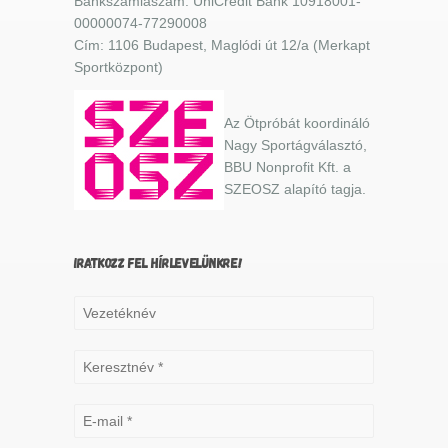
Bankszámlaszám: UniCredit Bank 10918001-
00000074-77290008
Cím: 1106 Budapest, Maglódi út 12/a (Merkapt
Sportközpont)
Az Ötpróbát koordináló
Nagy Sportágválasztó,
BBU Nonprofit Kft. a
SZEOSZ alapító tagja.
IRATKOZZ FEL HÍRLEVELÜNKRE!