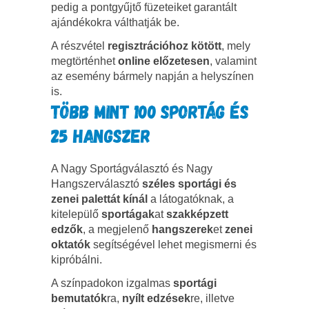
pedig a pontgyűjtő füzeteiket garantált
ajándékokra válthatják be.
A részvétel
regisztrációhoz kötött
, mely
megtörténhet
online előzetesen
, valamint
az esemény bármely napján a helyszínen
is.
TÖBB MINT 100 SPORTÁG ÉS
25 HANGSZER
A Nagy Sportágválasztó és Nagy
Hangszerválasztó
széles sportági és
zenei palettát kínál
a látogatóknak, a
kitelepülő
sportágak
at
szakképzett
edzők
, a megjelenő
hangszerek
et
zenei
oktatók
segítségével lehet megismerni és
kipróbálni.
A színpadokon izgalmas
sportági
bemutatók
ra,
nyílt edzések
re, illetve