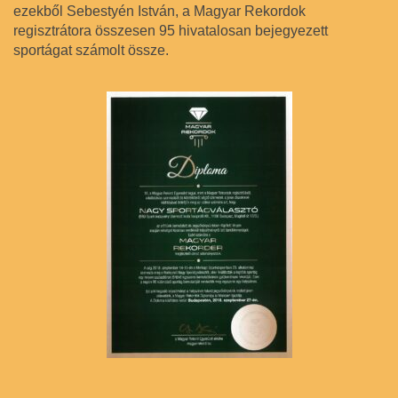
ezekből Sebestyén István, a Magyar Rekordok
regisztrátora összesen 95 hivatalosan bejegyezett
sportágat számolt össze.