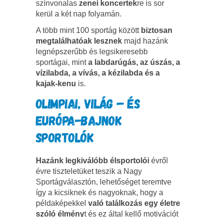
színvonalas
zenei koncertek
re is sor
kerül a két nap folyamán.
A több mint 100 sportág között
biztosan
megtalálhatóak lesznek
majd hazánk
legnépszerűbb és legsikeresebb
sportágai, mint
a
labdarúgás, az úszás, a
vízilabda, a vívás, a kézilabda
és a
kajak-kenu
is.
OLIMPIAI, VILÁG – ÉS
EURÓPA-BAJNOK
SPORTOLÓK
Hazánk legkiválóbb élsportolói
évről
évre tiszteletüket teszik a Nagy
Sportágválasztón, lehetőséget teremtve
így a kicsiknek és nagyoknak, hogy a
példaképekkel
való találkozás egy életre
szóló élmény
t és ez által kellő motivációt