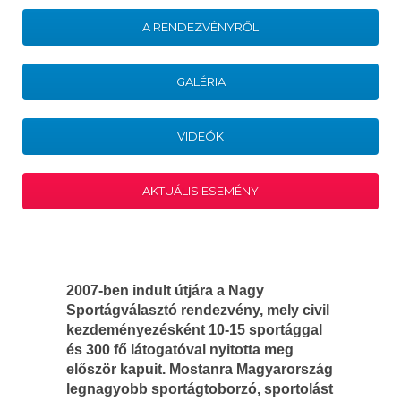
A RENDEZVÉNYRŐL
GALÉRIA
VIDEÓK
AKTUÁLIS ESEMÉNY
2007-ben indult útjára a Nagy
Sportágválasztó rendezvény, mely civil
kezdeményezésként 10-15 sportággal
és 300 fő látogatóval nyitotta meg
először kapuit. Mostanra Magyarország
legnagyobb sportágtoborzó, sportolást