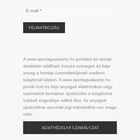
A www.sportagvalaszto.hu portálon és annak
aloldalain található összes szöveges és képi
anyag a honlap üzemeltetőjének szellemi
tulajdonát képezi. A www.sportagvalaszto.hu
portál írott és képi anyagait elektronikus vagy
nyomtatott formában újraközölni a tulajdonos
írásbeli engedélye nélkül tilos. Az anyagok
újraközlése azonnali jogi intézkedést von maga
után.
ADATVÉDELMI SZABÁLYZAT