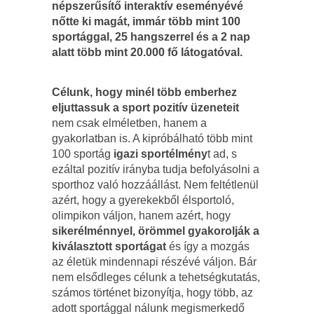
népszerűsítő interaktív eseményévé
nőtte ki magát, immár több mint 100
sportággal, 25 hangszerrel és a 2 nap
alatt több mint 20.000 fő látogatóval.
Célunk, hogy minél több emberhez
eljuttassuk a sport pozitív üzeneteit
nem csak elméletben, hanem a
gyakorlatban is. A kipróbálható több mint
100 sportág
igazi sportélmény
t ad, s
ezáltal pozitív irányba tudja befolyásolni a
sporthoz való hozzáállást. Nem feltétlenül
azért, hogy a gyerekekből élsportoló,
olimpikon váljon, hanem azért, hogy
sikerélménnyel, örömmel gyakorolják a
kiválasztott sportágat
és így a mozgás
az életük mindennapi részévé váljon. Bár
nem elsődleges célunk a tehetségkutatás,
számos történet bizonyítja, hogy több, az
adott sportággal nálunk megismerkedő