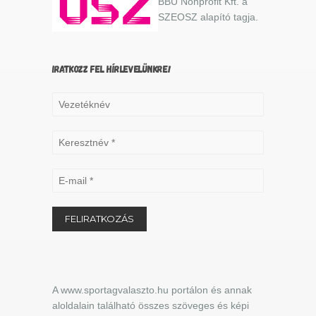
BBU Nonprofit Kft. a
SZEOSZ alapító tagja.
IRATKOZZ FEL HÍRLEVELÜNKRE!
A www.sportagvalaszto.hu portálon és annak
aloldalain található összes szöveges és képi