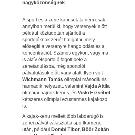
nagyközönségnek.
A sport és a zene kapcsolata nem csak
annyiban merül ki, hogy versenyek előtt
például köztudottan ajánlott a
sportolóknak zenét hallgatni, mely
elősegíti a versenyre hangolódást és a
koncentrációt. Számos egykori, vagy ma
is aktív élsportoló fogott bele a
zenetanulásba, még sportolói
pályafutásuk előtt vagy alatt. Ilyen volt
Wichmann Tamás
olimpiai második és
harmadik helyezett, valamint
Vajda Attila
olimpiai bajnok kenus, és
Viski Erzsébet
kétszeres olimpiai ezüstérmes kajakozó
is.
A kajak-kenu mellett több labdarúgó is
zenei pályát választotta sportkarrierje
után, például
Dombi Tibor
,
Böőr Zoltán