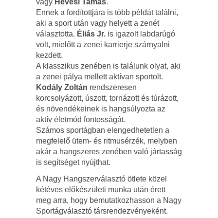
vagy
Hevesi Tamás
.
Ennek a fordítottjára is több példát találni,
aki a sport után vagy helyett a zenét
választotta.
Éliás Jr.
is igazolt labdarúgó
volt, mielőtt a zenei karrierje szárnyalni
kezdett.
A klasszikus zenében is találunk olyat, aki
a zenei pálya mellett aktívan sportolt.
Kodály Zoltán
rendszeresen
korcsolyázott, úszott, tornázott és túrázott,
és növendékeinek is hangsúlyozta az
aktív életmód fontosságát.
Számos sportágban elengedhetetlen a
megfelelő ütem- és ritmusérzék, melyben
akár a hangszeres zenében való jártasság
is segítséget nyújthat.
A Nagy Hangszerválasztó ötlete közel
kétéves előkészületi munka után érett
meg arra, hogy bemutatkozhasson a Nagy
Sportágválasztó társrendezvényeként.