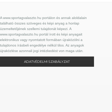
A www.sportagvalaszto.hu portálon és annak aloldalain
található összes szöveges és képi anyag a honlap
üzemeltetőjének szellemi tulajdonát képezi. A
www.sportagvalaszto.hu portál írott és képi anyagait
elektronikus vagy nyomtatott formában újraközölni a
tulajdonos írásbeli engedélye nélkül tilos. Az anyagok
újraközlése azonnali jogi intézkedést von maga után.
ADATVÉDELMI SZABÁLYZAT