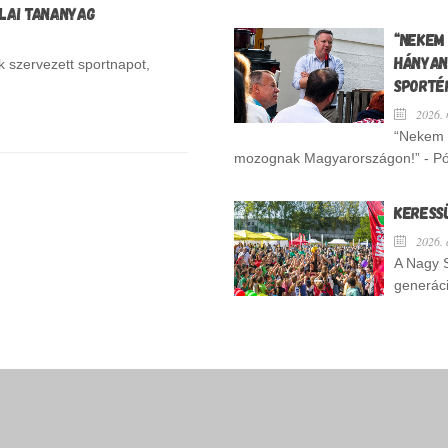
OLAI TANANYAG
ELINDULT A JELENTKEZÉS A SZEP
HANGSZERVÁLASZTÓRA!
“NEKEM
HÁNYAN
k szervezett sportnapot,
2026. június 22.
SPORTÉ
Nagy Sportágválasztó és Hangszerv
és 17 óra között, a Merkapt ...
2026. m
“Nekem 
mozognak Magyarországon!” - Pósfa
KERESS
2026. áp
A Nagy S
generáci