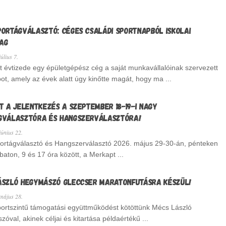
PORTÁGVÁLASZTÓ: CÉGES CSALÁDI SPORTNAPBÓL ISKOLAI
AG
lius 7.
t évtizede egy épületgépész cég a saját munkavállalóinak szervezett
ot, amely az évek alatt úgy kinőtte magát, hogy ma ...
T A JELENTKEZÉS A SZEPTEMBER 18-19-I NAGY
GVÁLASZTÓRA ÉS HANGSZERVÁLASZTÓRA!
únius 22.
ortágválasztó és Hangszerválasztó 2026. május 29-30-án, pénteken
aton, 9 és 17 óra között, a Merkapt ...
ÁSZLÓ HEGYMÁSZÓ GLECCSER MARATONFUTÁSRA KÉSZÜL!
ájus 28.
ortszintű támogatási együttműködést kötöttünk Mécs László
óval, akinek céljai és kitartása példaértékű ...