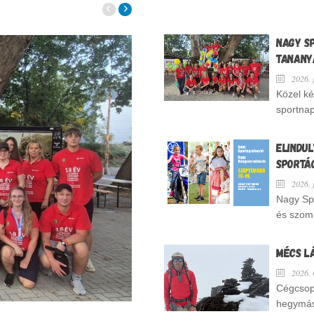
NAGY S
TANANY
2026. jú
Közel ké
sportnap
ELINDUL
SPORTÁ
2026. j
Nagy Sp
és szomb
MÉCS L
2026. m
Cégcsop
hegymász