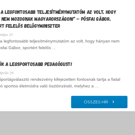
TEMBER 18-19-I NAGY SPORTÁGVÁLASZTÓRA ÉS
MÉCS 
 A LEGFONTOSABB TELJESÍTMÉNYMUTATÓM AZ VOLT, HOGY
2026. 
 NEM MOZOGNAK MAGYARORSZÁGON!” – PÓSFAI GÁBOR,
Cégcsop
RT FELELŐS BELÜGYMINISZTER
céljai é
álasztó 2026. május 29-30-án, pénteken és szombaton, 9
ájus 23.
a legfontosabb teljesítménymutatóm az volt, hogy hányan nem
i Gábor, sportért felelős ...
ÜK A LEGSPORTOSABB PEDAGÓGUST!
rilis 29.
portágválasztó rendezvény kifejezetten fontosnak tartja a fiatal
ó sportos életmódra való ösztönzését, melyhez a ...
ÖSSZES HÍR