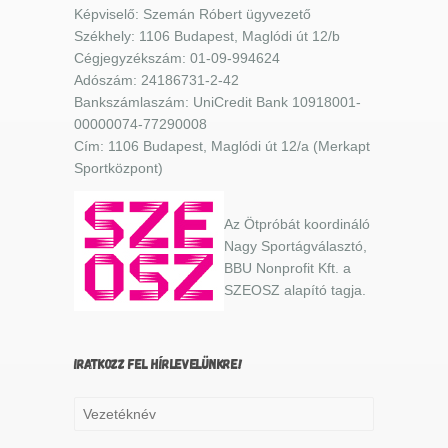
Képviselő: Szemán Róbert ügyvezető
Székhely: 1106 Budapest, Maglódi út 12/b
Cégjegyzékszám: 01-09-994624
Adószám: 24186731-2-42
Bankszámlaszám: UniCredit Bank 10918001-
00000074-77290008
Cím: 1106 Budapest, Maglódi út 12/a (Merkapt
Sportközpont)
Az Ötpróbát koordináló
Nagy Sportágválasztó,
BBU Nonprofit Kft. a
SZEOSZ alapító tagja.
IRATKOZZ FEL HÍRLEVELÜNKRE!