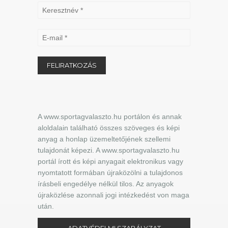
A www.sportagvalaszto.hu portálon és annak
aloldalain található összes szöveges és képi
anyag a honlap üzemeltetőjének szellemi
tulajdonát képezi. A www.sportagvalaszto.hu
portál írott és képi anyagait elektronikus vagy
nyomtatott formában újraközölni a tulajdonos
írásbeli engedélye nélkül tilos. Az anyagok
újraközlése azonnali jogi intézkedést von maga
után.