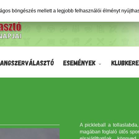
ságos böngészés mellett a legjobb felhasználói élményt nyújtha
HANGSZERVÁLASZTÓ
ESEMÉNYEK
KLUBKERE
A pickleball a tollaslabd
magában foglaló ütős spor
elsajátíthatóak, könnye