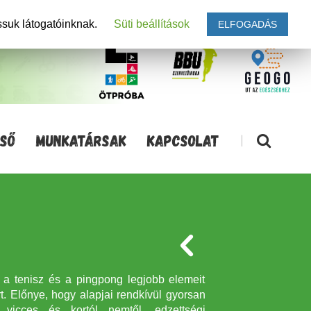
ssuk látogatóinknak.
Süti beállítások
ELFOGADÁS
SŐ
MUNKATÁRSAK
KAPCSOLAT
|
a, a tenisz és a pingpong legjobb elemeit
t. Előnye, hogy alapjai rendkívül gyorsan
d, vicces és kortól nemtől, edzettségi