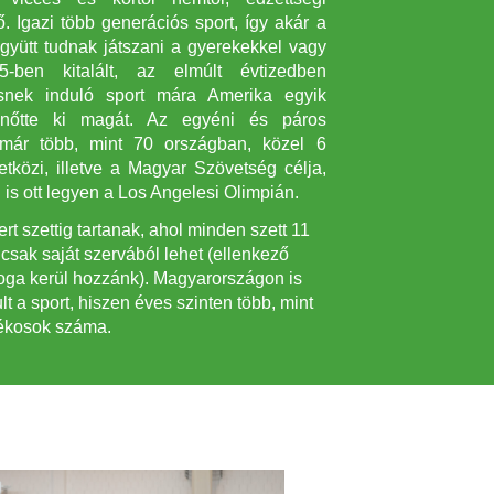
tő. Igazi több generációs sport, így akár a
gyütt tudnak játszani a gyerekekkel vagy
ben kitalált, az elmúlt évtizedben
snek induló sport mára Amerika egyik
á nőtte ki magát. Az egyéni és páros
már több, mint 70 országban, közel 6
etközi, illetve a Magyar Szövetség célja,
 is ott legyen a Los Angelesi Olimpián.
t szettig tartanak, ahol minden szett 11
i csak saját szervából lehet (ellenkező
joga kerül hozzánk). Magyarországon is
t a sport, hiszen éves szinten több, mint
tékosok száma.