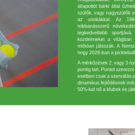
állapottól bárki által űzhe
szülők, vagy nagyszülők e
az unokákkal. Az 1965-
robbanásszerű növekedé
legkedveltebb sportjáv
küzdelmeket a világban 
millióan játsszák. A Nemz
hogy 2028-ban a pickleball
A mérkőzések 2, vagy 3 nyer
pontig tart. Pontot szerezn
esetben csak a szerválás 
dinamikus fejlődésnek indul
50%-kal nő a klubok és já