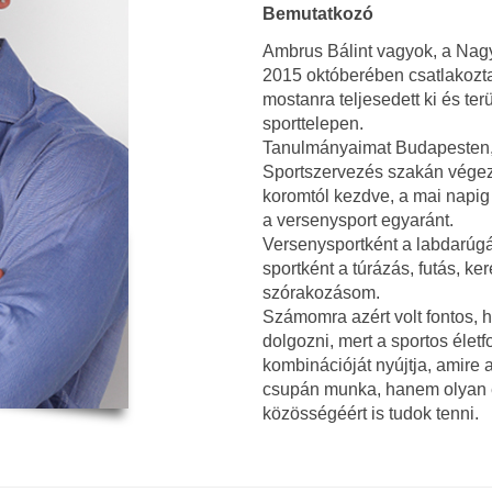
Bemutatkozó
Ambrus Bálint vagyok, a Nagy
2015 októberében csatlakozt
mostanra teljesedett ki és te
sporttelepen.
Tanulmányaimat Budapesten,
Sportszervezés szakán végez
koromtól kezdve, a mai napig
a versenysport egyaránt.
Versenysportként a labdarúgá
sportként a túrázás, futás, 
szórakozásom.
Számomra azért volt fontos, 
dolgozni, mert a sportos éle
kombinációját nyújtja, amire
csupán munka, hanem olyan é
közösségéért is tudok tenni.