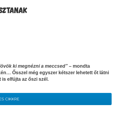
ASZTANAK
 jövök ki megnézni a meccsed”
– mondta
n… Ősszel még egyszer kétszer lehetett őt látni
is elfújta az őszi szél.
ES CIKKRE