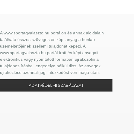
A www.sportagvalaszto.hu portálon és annak aloldalain
található összes szöveges és képi anyag a honlap
üzemeltetőjének szellemi tulajdonát képezi. A
www.sportagvalaszto.hu portál írott és képi anyagait
elektronikus vagy nyomtatott formában újraközölni a
tulajdonos írásbeli engedélye nélkül tilos. Az anyagok
újraközlése azonnali jogi intézkedést von maga után.
ADATVÉDELMI SZABÁLYZAT