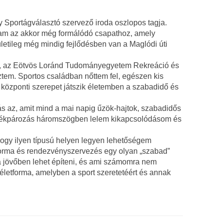
 Sportágválasztó szervező iroda oszlopos tagja.
am az akkor még formálódó csapathoz, amely
rületileg még mindig fejlődésben van a Maglódi úti
 az Eötvös Loránd Tudományegyetem Rekreáció és
tem. Sportos családban nőttem fel, egészen kis
 központi szerepet játszik életemben a szabadidő és
s az, amit mind a mai napig űzök-hajtok, szabadidős
kerékpározás háromszögben lelem kikapcsolódásom és
hogy ilyen típusú helyen legyen lehetőségem
tforma és rendezvényszervezés egy olyan „szabad”
 a jövőben lehet építeni, és ami számomra nem
letforma, amelyben a sport szeretetéért és annak