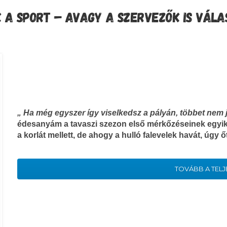
 A SPORT – AVAGY A SZERVEZŐK IS VÁL
„ Ha még egyszer így viselkedsz a pályán, többet nem
édesanyám a tavaszi szezon első mérkőzéseinek egyiké
a korlát mellett, de ahogy a hulló falevelek havát, úgy őt 
TOVÁBB A TELJ