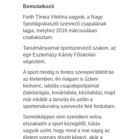
Bemutatkozó
Feith Tímea Viktória vagyok, a Nagy
Sportágválasztó szervező csapatának
tagja, melyhez 2016 márciusában
csatlakoztam.
Tanulmányaimat sportszervező szakon, az
egri Eszterházy Károly Főiskolán
végeztem.
A sport mindig is fontos szerepet töltött be
az életemben, én magam is űztem
kedvenc, labdás csapatsportjaimat
(labdarúgás, kosárlabda, kézilabda), majd
már inkább a tanulás és aztán a
sportrendezvény szervezés felé fordultam.
Semmiképpen sem szerettem volna
elszakadni a sport közegétől, hálás
vagyok azért, hogy mind a mai napig az
életem szerves részét képezi, akár a