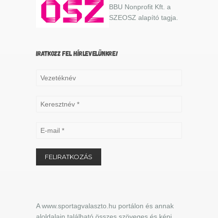
BBU Nonprofit Kft. a
SZEOSZ alapító tagja.
IRATKOZZ FEL HÍRLEVELÜNKRE!
A www.sportagvalaszto.hu portálon és annak
aloldalain található összes szöveges és képi