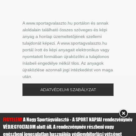
A www.sportagvalaszto.hu portálon és annak
aloldalain található összes szöveges és képi
anyag a honlap üzemeltetőjének szellemi
tulajdonát képezi. A www.sportagvalaszto.hu
portál írott és képi anyagait elektronikus vagy
nyomtatott formában újraközölni a tulajdonos
írásbeli engedélye nélkül tilos. Az anyagok
újraközlése azonnali jogi intézkedést von maga
után.
ADATVÉDELMI SZABÁLYZAT
FIGYELEM!
A Nagy Sportágválasztó - A SPORT NAPJAI rendezvénynév
VÉDJEGYOLTALOM alatt áll. A rendezvénynév részbeni vagy
Nagy Sportágválasztó
© 2019 | Telefon:
egészbeni jogosulatlan használója védjegybitorlási vétséget