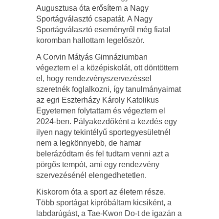
Augusztusa óta erősítem a Nagy
Sportágválasztó csapatát. A Nagy
Sportágválasztó eseményről még fiatal
koromban hallottam legelőször.
A Corvin Mátyás Gimnáziumban
végeztem el a középiskolát, ott döntöttem
el, hogy rendezvényszervezéssel
szeretnék foglalkozni, így tanulmányaimat
az egri Eszterházy Károly Katolikus
Egyetemen folytattam és végeztem el
2024-ben. Pályakezdőként a kezdés egy
ilyen nagy tekintélyű sportegyesületnél
nem a legkönnyebb, de hamar
belerázódtam és fel tudtam venni azt a
pörgős tempót, ami egy rendezvény
szervezésénél elengedhetetlen.
Kiskorom óta a sport az életem része.
Több sportágat kipróbáltam kicsiként, a
labdarúgást, a Tae-Kwon Do-t de igazán a