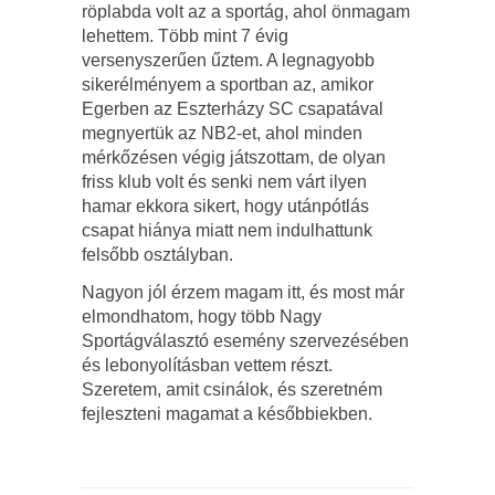
röplabda volt az a sportág, ahol önmagam
lehettem. Több mint 7 évig
versenyszerűen űztem. A legnagyobb
sikerélményem a sportban az, amikor
Egerben az Eszterházy SC csapatával
megnyertük az NB2-et, ahol minden
mérkőzésen végig játszottam, de olyan
friss klub volt és senki nem várt ilyen
hamar ekkora sikert, hogy utánpótlás
csapat hiánya miatt nem indulhattunk
felsőbb osztályban.
Nagyon jól érzem magam itt, és most már
elmondhatom, hogy több Nagy
Sportágválasztó esemény szervezésében
és lebonyolításban vettem részt.
Szeretem, amit csinálok, és szeretném
fejleszteni magamat a későbbiekben.