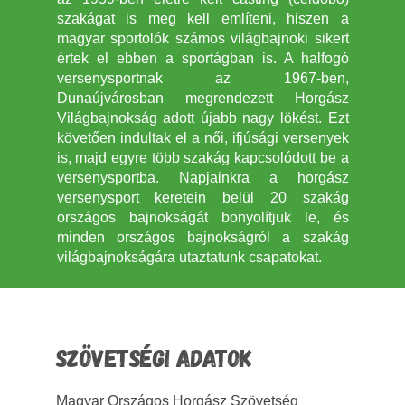
szakágat is meg kell említeni, hiszen a
magyar sportolók számos világbajnoki sikert
értek el ebben a sportágban is. A halfogó
versenysportnak az 1967-ben,
Dunaújvárosban megrendezett Horgász
Világbajnokság adott újabb nagy lökést. Ezt
követően indultak el a női, ifjúsági versenyek
is, majd egyre több szakág kapcsolódott be a
versenysportba. Napjainkra a horgász
versenysport keretein belül 20 szakág
országos bajnokságát bonyolítjuk le, és
minden országos bajnokságról a szakág
világbajnokságára utaztatunk csapatokat.
SZÖVETSÉGI ADATOK
Magyar Országos Horgász Szövetség