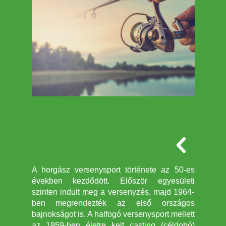
A horgász versenysport története az 50-es
években kezdődött. Először egyesületi
szinten indult meg a versenyzés, majd 1964-
ben megrendezték az első országos
bajnokságot is. A halfogó versenysport mellett
az 1959-ben életre kelt casting (céldobó)