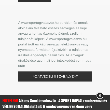
A www.sportagvalaszto.hu portálon és annak
aloldalain található összes szöveges és képi
anyag a honlap üzemeltetőjének szellemi
tulajdonát képezi. A www.sportagvalaszto.hu
portál írott és képi anyagait elektronikus vagy
nyomtatott formában újraközölni a tulajdonos
írásbeli engedélye nélkül tilos. Az anyagok
újraközlése azonnali jogi intézkedést von maga
után.
ADATVÉDELMI SZABÁLYZAT
FIGYELEM!
A Nagy Sportágválasztó - A SPORT NAPJAI rendezvénynév
VÉDJEGYOLTALOM alatt áll. A rendezvénynév részbeni vagy