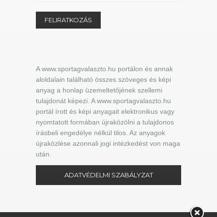
A www.sportagvalaszto.hu portálon és annak
aloldalain található összes szöveges és képi
anyag a honlap üzemeltetőjének szellemi
tulajdonát képezi. A www.sportagvalaszto.hu
portál írott és képi anyagait elektronikus vagy
nyomtatott formában újraközölni a tulajdonos
írásbeli engedélye nélkül tilos. Az anyagok
újraközlése azonnali jogi intézkedést von maga
után.
ADATVÉDELMI SZABÁLYZAT