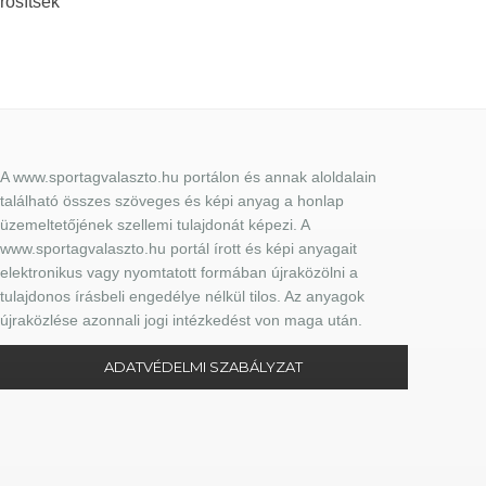
rősítsék
A www.sportagvalaszto.hu portálon és annak aloldalain
található összes szöveges és képi anyag a honlap
üzemeltetőjének szellemi tulajdonát képezi. A
www.sportagvalaszto.hu portál írott és képi anyagait
elektronikus vagy nyomtatott formában újraközölni a
tulajdonos írásbeli engedélye nélkül tilos. Az anyagok
újraközlése azonnali jogi intézkedést von maga után.
ADATVÉDELMI SZABÁLYZAT