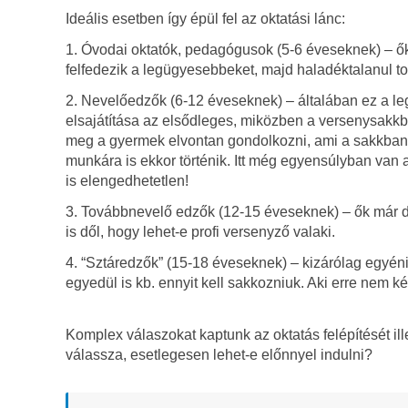
Ideális esetben így épül fel az oktatási lánc:
1. Óvodai oktatók, pedagógusok (5-6 éveseknek) – ők i
felfedezik a legügyesebbeket, majd haladéktalanul t
2. Nevelőedzők (6-12 éveseknek) – általában ez a leg
elsajátítása az elsődleges, miközben a versenysakkba
meg a gyermek elvontan gondolkozni, ami a sakkban 
munkára is ekkor történik. Itt még egyensúlyban van 
is elengedhetetlen!
3. Továbbnevelő edzők (12-15 éveseknek) – ők már dö
is dől, hogy lehet-e profi versenyző valaki.
4. “Sztáredzők” (15-18 éveseknek) – kizárólag egyéni
egyedül is kb. ennyit kell sakkozniuk. Aki erre nem k
Komplex válaszokat kaptunk az oktatás felépítését ill
válassza, esetlegesen lehet-e előnnyel indulni?