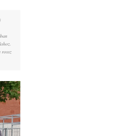
i
nban
áshoz.
 rossz