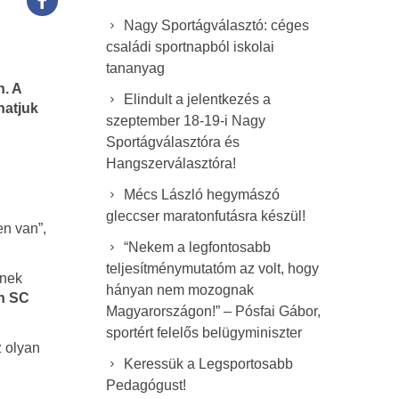
Nagy Sportágválasztó: céges
családi sportnapból iskolai
tananyag
n. A
Elindult a jelentkezés a
hatjuk
szeptember 18-19-i Nagy
Sportágválasztóra és
Hangszerválasztóra!
Mécs László hegymászó
gleccser maratonfutásra készül!
en van”,
“Nekem a legfontosabb
teljesítménymutatóm az volt, hogy
knek
hányan nem mozognak
on SC
Magyarországon!” – Pósfai Gábor,
sportért felelős belügyminiszter
z olyan
Keressük a Legsportosabb
Pedagógust!