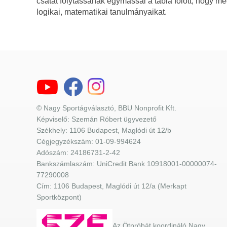
csatát folytassanak egymással a tábla fölött, hogy me
logikai, matematikai tanulmányaikat.
© Nagy Sportágválasztó, BBU Nonprofit Kft.
Képviselő: Szemán Róbert ügyvezető
Székhely: 1106 Budapest, Maglódi út 12/b
Cégjegyzékszám: 01-09-994624
Adószám: 24186731-2-42
Bankszámlaszám: UniCredit Bank 10918001-00000074-
77290008
Cím: 1106 Budapest, Maglódi út 12/a (Merkapt
Sportközpont)
Az Ötpróbát koordináló Nagy