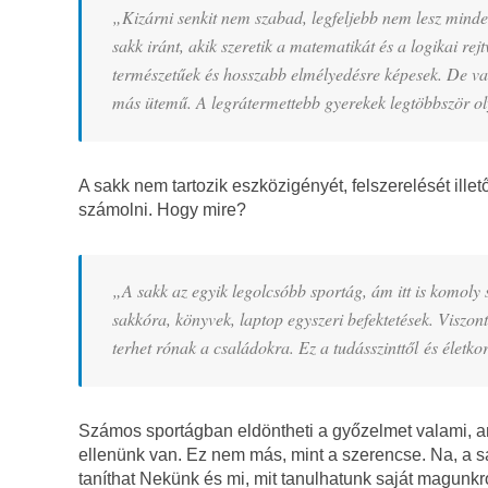
„Kizárni senkit nem szabad, legfeljebb nem lesz minde
sakk iránt, akik szeretik a matematikát és a logikai r
természetűek és hosszabb elmélyedésre képesek. De van,
más ütemű. A legrátermettebb gyerekek legtöbbször oly
A sakk nem tartozik eszközigényét, felszerelését illet
számolni. Hogy mire?
„A sakk az egyik legolcsóbb sportág, ám itt is komoly s
sakkóra, könyvek, laptop egyszeri befektetések. Viszont
terhet rónak a családokra. Ez a tudásszinttől és életko
Számos sportágban eldöntheti a győzelmet valami, am
ellenünk van. Ez nem más, mint a szerencse. Na, a s
taníthat Nekünk és mi, mit tanulhatunk saját magunkr