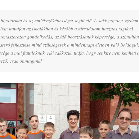
mbinatorikát és az emlékezőképességet segíti elő. A sakk minden szellem
jobban tanuljon az iskolákban és később a társadalom hasznos tagjává
A rendszerezett gondolkodás, az idő beosztásának képessége, a szimultá
araterő fejlesztése mind szükségesek a mindennapi életben való boldogul
sége a mai fiataloknak. Aki sakkozik, tudja, hogy senkire nem kenheti a
ényező, csak önmagunk!”