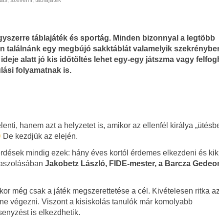
tás
,
szellemi
,
táblajáték
gyszerre táblajáték és sportág. Minden bizonnyal a legtöbb
n találnánk egy megbújó sakktáblát valamelyik szekrénybe
ideje alatt jó kis időtöltés lehet egy-egy játszma vagy felfog
lási folyamatnak is.
nti, hanem azt a helyzetet is, amikor az ellenfél királya „ütésb
De kezdjük az elején.
érdések mindig ezek: hány éves kortól érdemes elkezdeni és ki
álaszolásában
Jakobetz László, FIDE-mester, a Barcza Gede
kor még csak a játék megszerettetése a cél. Kivételesen ritka a
ne végezni. Viszont a kisiskolás tanulók már komolyabb
senyzést is elkezdhetik.