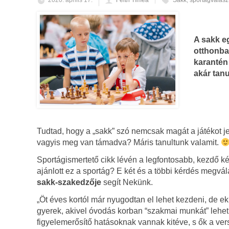
2020. április 17.
Feith Tímea
Sakk
,
sportágválasz
A sakk e
otthonba
karantén 
akár tanu
Tudtad, hogy a „sakk” szó nemcsak magát a játékot jele
vagyis meg van támadva? Máris tanultunk valamit.
Sportágismertető cikk lévén a legfontosabb, kezdő k
ajánlott ez a sportág? E két és a többi kérdés megv
sakk-szakedzője
segít Nekünk.
„Öt éves kortól már nyugodtan el lehet kezdeni, de ek
gyerek, akivel óvodás korban “szakmai munkát” lehet
figyelemerősítő hatásoknak vannak kitéve, s ők a ver