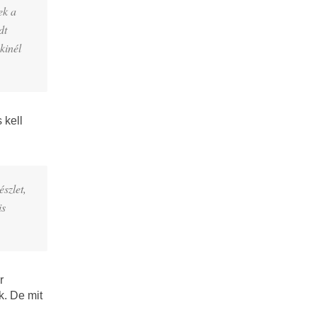
ek a
dt
kinél
 kell
szlet,
is
r
k. De mit