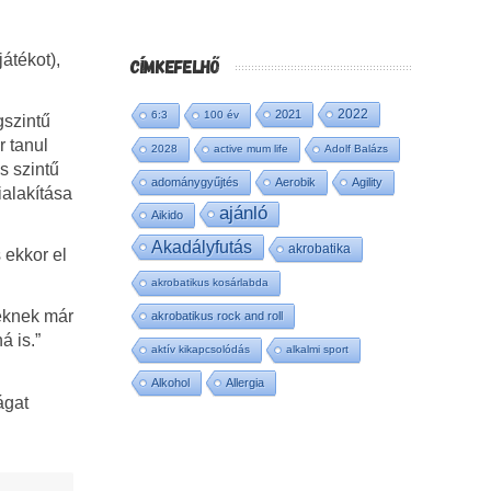
átékot),
CÍMKEFELHŐ
2022
2021
6:3
100 év
gszintű
r tanul
2028
active mum life
Adolf Balázs
s szintű
adománygyűjtés
Aerobik
Agility
ialakítása
ajánló
Aikido
Akadályfutás
akrobatika
 ekkor el
akrobatikus kosárlabda
teknek már
akrobatikus rock and roll
á is.”
aktív kikapcsolódás
alkalmi sport
Alkohol
Allergia
ágat