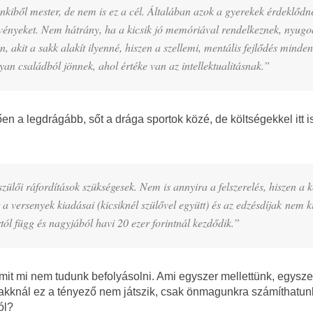
nkiből mester, de nem is ez a cél. Általában azok a gyerekek érdeklődn
ejtvényeket. Nem hátrány, ha a kicsik jó memóriával rendelkeznek, nyugo
 akit a sakk alakít ilyenné, hiszen a szellemi, mentális fejlődés minden
an családból jönnek, ahol értéke van az intellektualitásnak.”
ően a legdrágább, sőt a drága sportok közé, de költségekkel itt is
zülői ráfordítások szükségesek. Nem is annyira a felszerelés, hiszen a ké
 a versenyek kiadásai (kicsiknél szülővel együtt) és az edzésdíjak nem k
rtól függ és nagyjából havi 20 ezer forintnál kezdődik.”
it mi nem tudunk befolyásolni. Ami egyszer mellettünk, egysze
akknál ez a tényező nem játszik, csak önmagunkra számíthatun
ól?