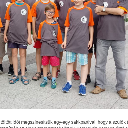
ltött időt megszínesítsük egy-egy sakkpartival, hogy a szülők t