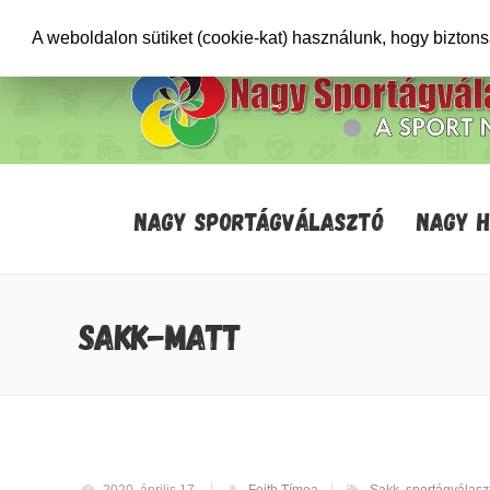
+36706471652
info@sportagvalaszto.hu
A weboldalon sütiket (cookie-kat) használunk, hogy bizton
NAGY SPORTÁGVÁLASZTÓ
NAGY 
SAKK-MATT