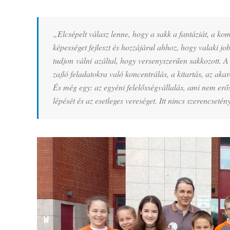
„Elcsépelt válasz lenne, hogy a sakk a fantáziát, a ko
képességet fejleszt és hozzájárul ahhoz, hogy valaki 
tudjon válni azáltal, hogy versenyszerűen sakkozott. 
zajló feladatokra való koncentrálás, a kitartás, az ak
És még egy: az egyéni felelősségvállalás, ami nem erős
lépését és az esetleges vereséget. Itt nincs szerencset