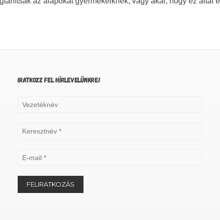
gtanítsák az alapokat gyermekeiknek, vagy akár, hogy ez által e
IRATKOZZ FEL HÍRLEVELÜNKRE!