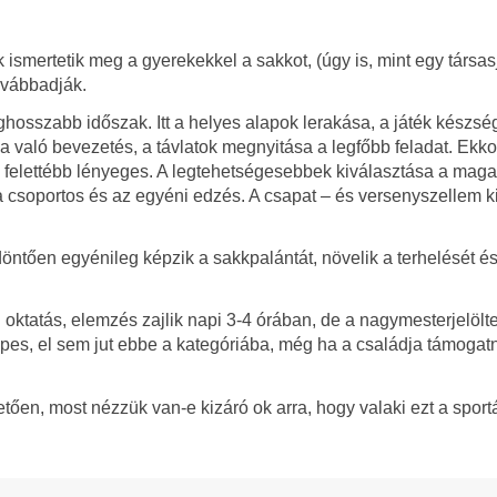
smertetik meg a gyerekekkel a sakkot, (úgy is, mint egy társasj
ovábbadják.
hosszabb időszak. Itt a helyes alapok lerakása, a játék készsé
 való bevezetés, a távlatok megnyitása a legfőbb feladat. Ekko
felettébb lényeges. A legtehetségesebbek kiválasztása a maga
a csoportos és az egyéni edzés. A csapat – és versenyszellem k
ntően egyénileg képzik a sakkpalántát, növelik a terhelését és
 oktatás, elemzés zajlik napi 3-4 órában, de a nagymesterjelöl
épes, el sem jut ebbe a kategóriába, még ha a családja támogatn
etően, most nézzük van-e kizáró ok arra, hogy valaki ezt a sport