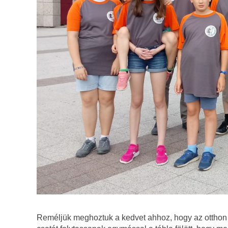
Reméljük meghoztuk a kedvet ahhoz, hogy az otthon tö