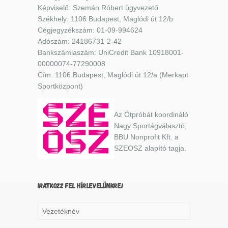
Képviselő: Szemán Róbert ügyvezető
Székhely: 1106 Budapest, Maglódi út 12/b
Cégjegyzékszám: 01-09-994624
Adószám: 24186731-2-42
Bankszámlaszám: UniCredit Bank 10918001-
00000074-77290008
Cím: 1106 Budapest, Maglódi út 12/a (Merkapt
Sportközpont)
Az Ötpróbát koordináló
Nagy Sportágválasztó,
BBU Nonprofit Kft. a
SZEOSZ alapító tagja.
IRATKOZZ FEL HÍRLEVELÜNKRE!