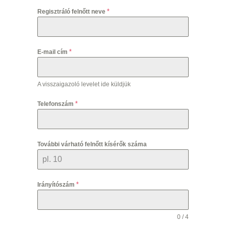
*
Regisztráló felnőtt neve
*
E-mail cím
A visszaigazoló levelet ide küldjük
*
Telefonszám
További várható felnőtt kísérők száma
*
Irányítószám
0 / 4