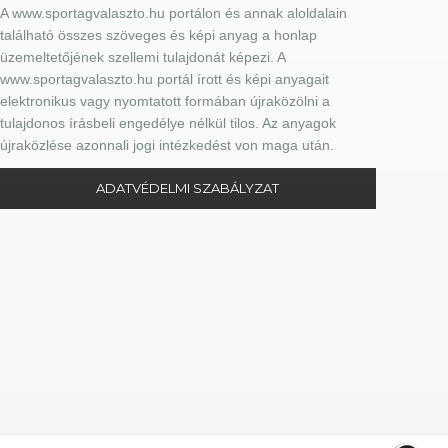
A www.sportagvalaszto.hu portálon és annak aloldalain
található összes szöveges és képi anyag a honlap
üzemeltetőjének szellemi tulajdonát képezi. A
www.sportagvalaszto.hu portál írott és képi anyagait
elektronikus vagy nyomtatott formában újraközölni a
tulajdonos írásbeli engedélye nélkül tilos. Az anyagok
újraközlése azonnali jogi intézkedést von maga után.
ADATVÉDELMI SZABÁLYZAT