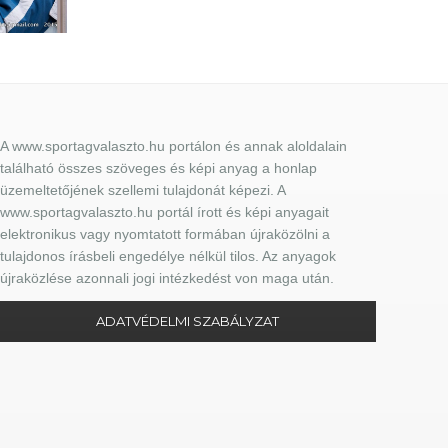
A www.sportagvalaszto.hu portálon és annak aloldalain
található összes szöveges és képi anyag a honlap
üzemeltetőjének szellemi tulajdonát képezi. A
www.sportagvalaszto.hu portál írott és képi anyagait
elektronikus vagy nyomtatott formában újraközölni a
tulajdonos írásbeli engedélye nélkül tilos. Az anyagok
újraközlése azonnali jogi intézkedést von maga után.
ADATVÉDELMI SZABÁLYZAT