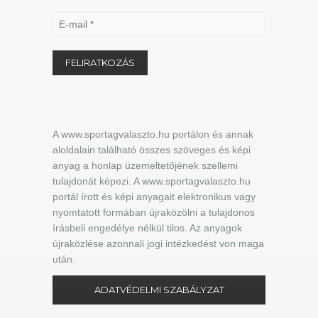
A www.sportagvalaszto.hu portálon és annak
aloldalain található összes szöveges és képi
anyag a honlap üzemeltetőjének szellemi
tulajdonát képezi. A www.sportagvalaszto.hu
portál írott és képi anyagait elektronikus vagy
nyomtatott formában újraközölni a tulajdonos
írásbeli engedélye nélkül tilos. Az anyagok
újraközlése azonnali jogi intézkedést von maga
után.
ADATVÉDELMI SZABÁLYZAT