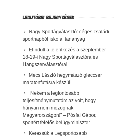
LEGUTÓBBI BEJEGYZÉSEK
Nagy Sportágválasztó: céges családi
sportnapból iskolai tananyag
Elindult a jelentkezés a szeptember
18-19-i Nagy Sportágválasztóra és
Hangszerválasztóra!
Mécs László hegymászó gleccser
maratonfutásra készül!
“Nekem a legfontosabb
teljesítménymutatóm az volt, hogy
hányan nem mozognak
Magyarországon!” – Pósfai Gábor,
sportért felelős belügyminiszter
Keressük a Legsportosabb