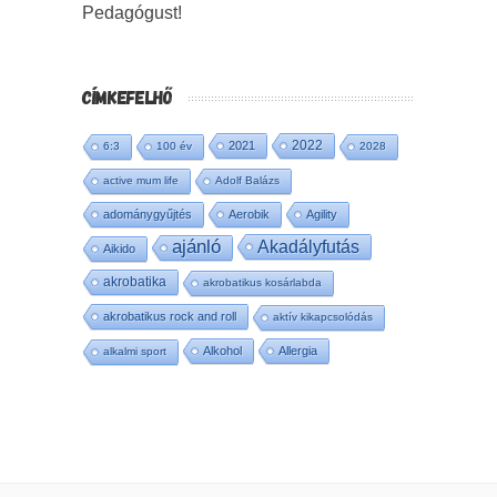
Pedagógust!
CÍMKEFELHŐ
2022
2021
6:3
100 év
2028
active mum life
Adolf Balázs
adománygyűjtés
Aerobik
Agility
ajánló
Akadályfutás
Aikido
akrobatika
akrobatikus kosárlabda
akrobatikus rock and roll
aktív kikapcsolódás
Alkohol
Allergia
alkalmi sport