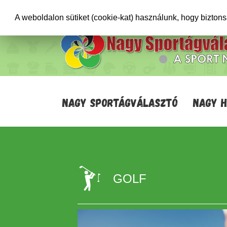
+36706471652
info@sportagvalaszto.hu
A weboldalon sütiket (cookie-kat) használunk, hogy bizton
NAGY SPORTÁGVÁLASZTÓ
NAGY 
GOLF