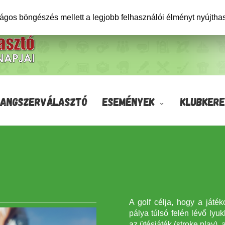
ságos böngészés mellett a legjobb felhasználói élményt nyújtha
HANGSZERVÁLASZTÓ
ESEMÉNYEK
KLUBKERE
A golf célja, hogy a játé
pálya túlsó felén lévő lyuk
az ütésjáték (stroke play),