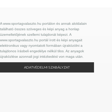
A www.sportagvalaszto.hu portálon és annak aloldalain
található összes szöveges és képi anyag a honlap
üzemeltetőjének szellemi tulajdonát képezi. A
www.sportagvalaszto.hu portál írott és képi anyagait
elektronikus vagy nyomtatott formában újraközölni a
tulajdonos írásbeli engedélye nélkül tilos. Az anyagok
újraközlése azonnali jogi intézkedést von maga után.
ADATVÉDELMI SZABÁLYZAT