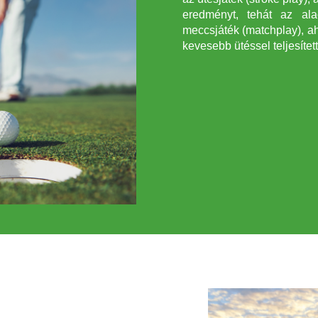
eredményt, tehát az al
meccsjáték (matchplay), a
kevesebb ütéssel teljesítet