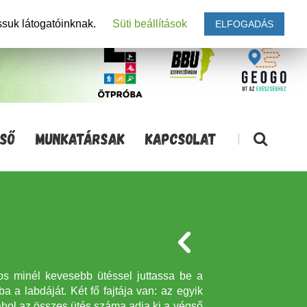
ssuk látogatóinknak.
Süti beállítások
ELFOGADÁS
SŐ
MUNKATÁRSAK
KAPCSOLAT
|
kos minél kevesebb ütéssel juttassa be a
ba a labdáját. Két fő fajtája van: az egyik
 ahol az összes ütés száma adja ki a végső