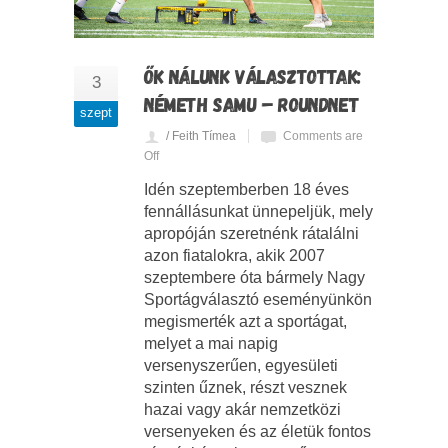
ŐK NÁLUNK VÁLASZTOTTAK:
3
NÉMETH SAMU – ROUNDNET
szept
/ Feith Tímea
Comments are
Off
Idén szeptemberben 18 éves
fennállásunkat ünnepeljük, mely
apropóján szeretnénk rátalálni
azon fiatalokra, akik 2007
szeptembere óta bármely Nagy
Sportágválasztó eseményünkön
megismerték azt a sportágat,
melyet a mai napig
versenyszerűen, egyesületi
szinten űznek, részt vesznek
hazai vagy akár nemzetközi
versenyeken és az életük fontos