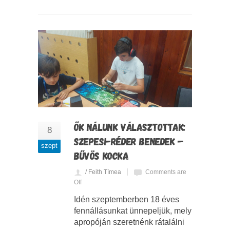
ŐK NÁLUNK VÁLASZTOTTAK:
8
SZEPESI-RÉDER BENEDEK –
szept
BŰVÖS KOCKA
/ Feith Tímea
Comments are
Off
Idén szeptemberben 18 éves
fennállásunkat ünnepeljük, mely
apropóján szeretnénk rátalálni