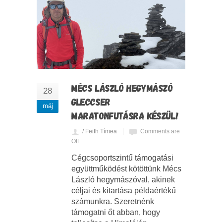
MÉCS LÁSZLÓ HEGYMÁSZÓ
28
GLECCSER
máj
MARATONFUTÁSRA KÉSZÜL!
/ Feith Tímea
Comments are
Off
Cégcsoportszintű támogatási
együttműködést kötöttünk Mécs
László hegymászóval, akinek
céljai és kitartása példaértékű
számunkra. Szeretnénk
támogatni őt abban, hogy