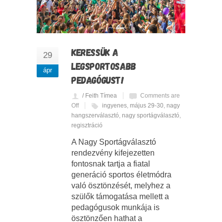
KERESSÜK A
29
LEGSPORTOSABB
ápr
PEDAGÓGUST!
/ Feith Tímea
Comments are
Off
ingyenes
,
május 29-30
,
nagy
hangszerválasztó
,
nagy sportágválasztó
,
regisztráció
A Nagy Sportágválasztó
rendezvény kifejezetten
fontosnak tartja a fiatal
generáció sportos életmódra
való ösztönzését, melyhez a
szülők támogatása mellett a
pedagógusok munkája is
ösztönzően hathat a