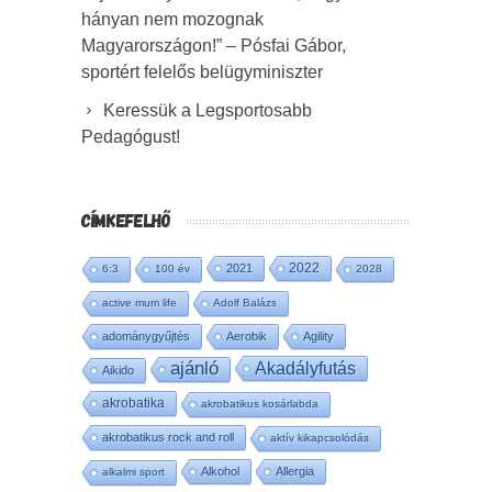
hányan nem mozognak
Magyarországon!” – Pósfai Gábor,
sportért felelős belügyminiszter
Keressük a Legsportosabb
Pedagógust!
CÍMKEFELHŐ
2022
2021
6:3
100 év
2028
active mum life
Adolf Balázs
adománygyűjtés
Aerobik
Agility
ajánló
Akadályfutás
Aikido
akrobatika
akrobatikus kosárlabda
akrobatikus rock and roll
aktív kikapcsolódás
Alkohol
Allergia
alkalmi sport