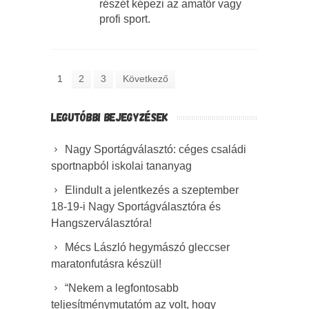
részét képezi az amatőr vagy
profi sport.
1
2
3
Következő
LEGUTÓBBI BEJEGYZÉSEK
Nagy Sportágválasztó: céges családi
sportnapból iskolai tananyag
Elindult a jelentkezés a szeptember
18-19-i Nagy Sportágválasztóra és
Hangszerválasztóra!
Mécs László hegymászó gleccser
maratonfutásra készül!
“Nekem a legfontosabb
teljesítménymutatóm az volt, hogy