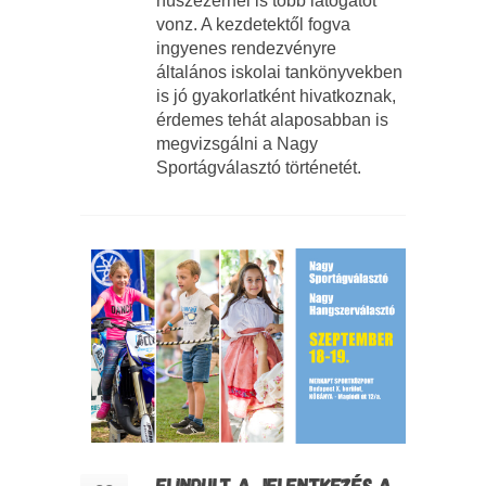
húszezernél is több látogatót
vonz. A kezdetektől fogva
ingyenes rendezvényre
általános iskolai tankönyvekben
is jó gyakorlatként hivatkoznak,
érdemes tehát alaposabban is
megvizsgálni a Nagy
Sportágválasztó történetét.
ELINDULT A JELENTKEZÉS A