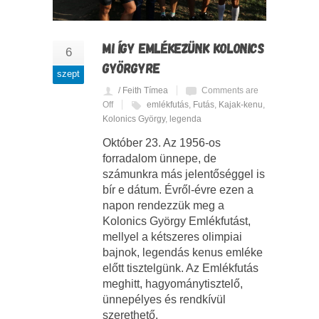
MI ÍGY EMLÉKEZÜNK KOLONICS
6
GYÖRGYRE
szept
/ Feith Tímea
Comments are
Off
emlékfutás
,
Futás
,
Kajak-kenu
,
Kolonics György
,
legenda
Október 23. Az 1956-os
forradalom ünnepe, de
számunkra más jelentőséggel is
bír e dátum. Évről-évre ezen a
napon rendezzük meg a
Kolonics György Emlékfutást,
mellyel a kétszeres olimpiai
bajnok, legendás kenus emléke
előtt tisztelgünk. Az Emlékfutás
meghitt, hagyománytisztelő,
ünnepélyes és rendkívül
szerethető.