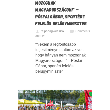
MOZOGNAK
MAGYARORSZÁGON!” –
PÓSFAI GÁBOR, SPORTÉRT
FELELŐS BELÜGYMINISZTER
/ Sportágválasztó
Comments
are Off
“Nekem a legfontosabb
teljesítménymutatóm az volt,
hogy hányan nem mozognak
Magyarországon!” – Pósfai
Gábor, sportért felelős
belügyminiszter