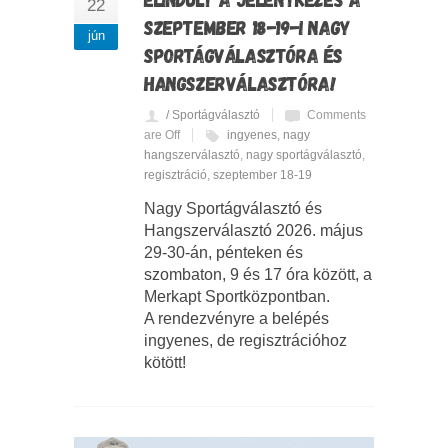
22
SZEPTEMBER 18-19-I NAGY
jún
SPORTÁGVÁLASZTÓRA ÉS
HANGSZERVÁLASZTÓRA!
/ Sportágválasztó
Comments
are Off
ingyenes
,
nagy
hangszerválasztó
,
nagy sportágválasztó
,
regisztráció
,
szeptember 18-19
Nagy Sportágválasztó és
Hangszerválasztó 2026. május
29-30-án, pénteken és
szombaton, 9 és 17 óra között, a
Merkapt Sportközpontban.
A rendezvényre a belépés
ingyenes, de regisztrációhoz
kötött!