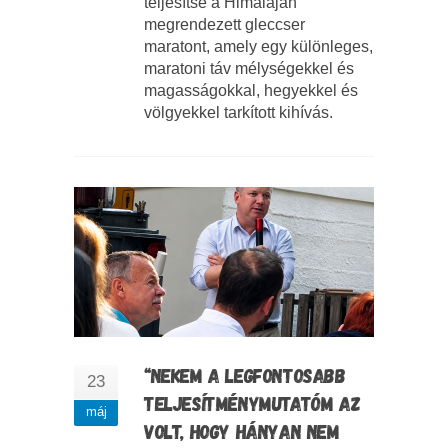
teljesítse a Himaláján
megrendezett gleccser
maratont, amely egy különleges,
maratoni táv mélységekkel és
magasságokkal, hegyekkel és
völgyekkel tarkított kihívás.
“NEKEM A LEGFONTOSABB
23
TELJESÍTMÉNYMUTATÓM AZ
máj
VOLT, HOGY HÁNYAN NEM