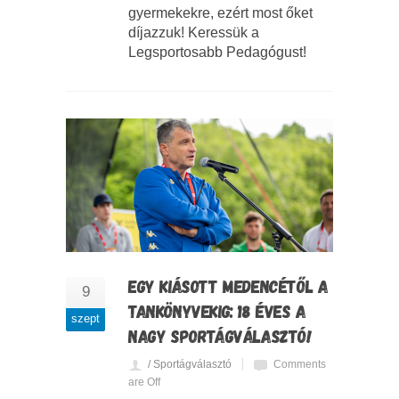
gyermekekre, ezért most őket
díjazzuk! Keressük a
Legsportosabb Pedagógust!
EGY KIÁSOTT MEDENCÉTŐL A
9
TANKÖNYVEKIG: 18 ÉVES A
szept
NAGY SPORTÁGVÁLASZTÓ!
/ Sportágválasztó
Comments
are Off