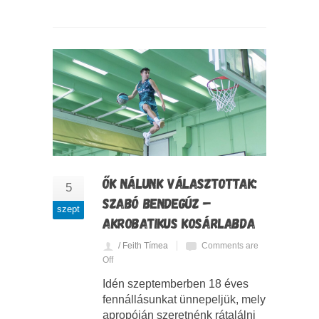
ŐK NÁLUNK VÁLASZTOTTAK:
5
SZABÓ BENDEGÚZ –
szept
AKROBATIKUS KOSÁRLABDA
/ Feith Tímea
Comments are
Off
Idén szeptemberben 18 éves
fennállásunkat ünnepeljük, mely
apropóján szeretnénk rátalálni