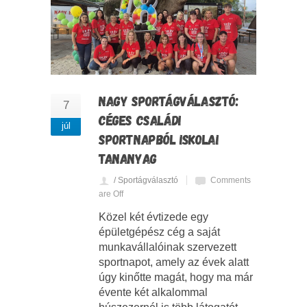
NAGY SPORTÁGVÁLASZTÓ:
7
CÉGES CSALÁDI
júl
SPORTNAPBÓL ISKOLAI
TANANYAG
/ Sportágválasztó
Comments
are Off
Közel két évtizede egy
épületgépész cég a saját
munkavállalóinak szervezett
sportnapot, amely az évek alatt
úgy kinőtte magát, hogy ma már
évente két alkalommal