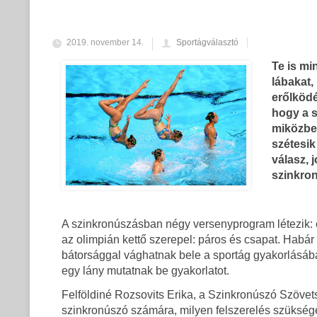
2019. november 14.
Sportágválasztó
Te is mi
lábakat,
erőlködé
hogy a s
miközben
szétesik
válasz, 
szinkron
A szinkronúszásban négy versenyprogram létezik: 
az olimpián kettő szerepel: páros és csapat. Habár 
bátorsággal vághatnak bele a sportág gyakorlásába,
egy lány mutatnak be gyakorlatot.
Felföldiné Rozsovits Erika, a Szinkronúszó Szövet
szinkronúszó számára, milyen felszerelés szükség