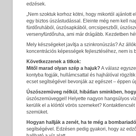
edzések.
„Nem szoktuk korhoz kötni, hogy mikortól ajánlott e
egy biztos úszástudással. Eleinte még nem kell na
fürdőruhából, úszósapkából, orrcsipeszből, úszós
versenyfürdőruha, ami már drágább. Kezdetben hét
Mely készségeket javítja a szinkronúszás? Az álló
koncentrációs képességek fejlesztéséhez, nem is b
Következzenek a titkok:
Mitől marad olyan szép a hajuk?
A válasz egyszer
kontyba fogják, hullámcsattal és hajhálóval rögzítik
ecset segítségével bevonják az egészet – éppen úg
Úszószemüveg nélkül, hibátlan sminkben, hog
úszószemüveggel! Helyette nagyon hangsúlyos víz
kerülik el a klórtól vörös szemeket? Kontaktlencsé
szemüket.
Hogyan hallják a zenét, ha te még a bombariad
segítségével. Edzésen pedig gyakori, hogy az edző 
hallható a víz alatt.