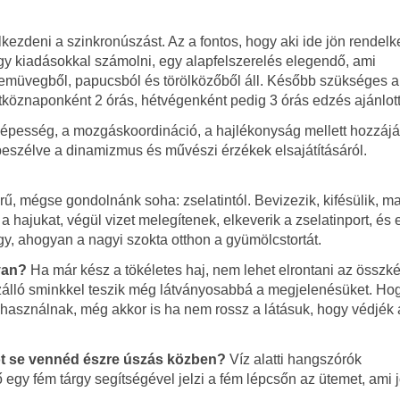
lkezdeni a szinkronúszást. Az a fontos, hogy aki ide jön rendel
gy kiadásokkal számolni, egy alapfelszerelés elegendő, ami
zemüvegből, papucsból és törölközőből áll. Később szükséges a
köznaponként 2 órás, hétvégenként pedig 3 órás edzés ajánlott
képesség, a mozgáskoordináció, a hajlékonyság mellett hozzájá
eszélve a dinamizmus és művészi érzékek elsajátításáról.
ű, mégse gondolnánk soha: zselatintól. Bevizezik, kifésülik, m
 a hajukat, végül vizet melegítenek, elkeverik a zselatinport, és 
y, ahogyan a nagyi szokta otthon a gyümölcstortát.
yan?
Ha már kész a tökéletes haj, nem lehet elrontani az összk
álló sminkkel teszik még látványosabbá a megjelenésüket. Ho
t használnak, még akkor is ha nem rossz a látásuk, hogy védjék 
ót se vennéd észre úszás közben?
Víz alatti hangszórók
egy fém tárgy segítségével jelzi a fém lépcsőn az ütemet, ami j