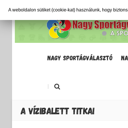
+36706471652
info@sportagvalaszto.hu
A weboldalon sütiket (cookie-kat) használunk, hogy bizton
NAGY SPORTÁGVÁLASZTÓ
NA
|
A VÍZIBALETT TITKAI