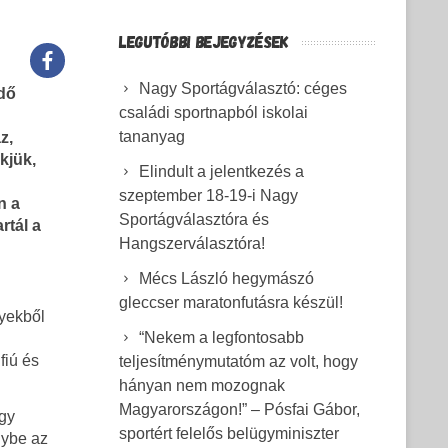
LEGUTÓBBI BEJEGYZÉSEK
Nagy Sportágválasztó: céges
edő
családi sportnapból iskolai
tananyag
z,
kjük,
Elindult a jelentkezés a
szeptember 18-19-i Nagy
n a
Sportágválasztóra és
rtál a
Hangszerválasztóra!
Mécs László hegymászó
gleccser maratonfutásra készül!
lyekből
“Nekem a legfontosabb
fiú és
teljesítménymutatóm az volt, hogy
hányan nem mozognak
Magyarországon!” – Pósfai Gábor,
egy
sportért felelős belügyminiszter
nybe az