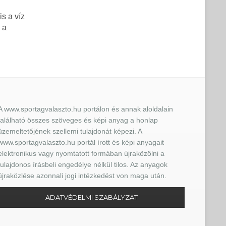
s a víz
 a
A www.sportagvalaszto.hu portálon és annak aloldalain
található összes szöveges és képi anyag a honlap
üzemeltetőjének szellemi tulajdonát képezi. A
www.sportagvalaszto.hu portál írott és képi anyagait
elektronikus vagy nyomtatott formában újraközölni a
tulajdonos írásbeli engedélye nélkül tilos. Az anyagok
újraközlése azonnali jogi intézkedést von maga után.
ADATVÉDELMI SZABÁLYZAT