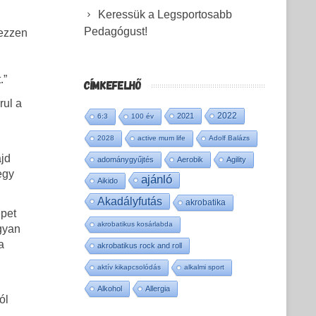
Keressük a Legsportosabb
Pedagógust!
kezzen
.”
CÍMKEFELHŐ
rul a
2022
2021
6:3
100 év
2028
active mum life
Adolf Balázs
ajd
adománygyűjtés
Aerobik
Agility
egy
ajánló
Aikido
Akadályfutás
akrobatika
épet
akrobatikus kosárlabda
gyan
a
akrobatikus rock and roll
aktív kikapcsolódás
alkalmi sport
Alkohol
Allergia
ól