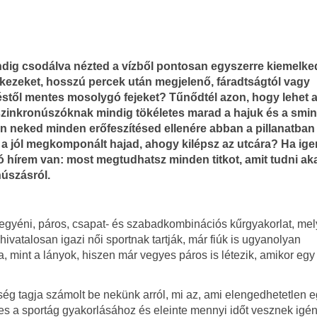
ndig csodálva nézted a vízből pontosan egyszerre kiemelk
 kezeket, hosszú percek után megjelenő, fáradtságtól vagy
stől mentes mosolygó fejeket? Tűnődtél azon, hogy lehet a
zinkronúszóknak mindig tökéletes marad a hajuk és a smin
 neked minden erőfeszítésed ellenére abban a pillanatban
 a jól megkomponált hajad, ahogy kilépsz az utcára? Ha ige
jó hírem van: most megtudhatsz minden titkot, amit tudni aka
úszásról.
egyéni, páros, csapat- és szabadkombinációs kűrgyakorlat, me
hivatalosan igazi női sportnak tartják, már fiúk is ugyanolyan
 mint a lányok, hiszen már vegyes páros is létezik, amikor egy 
ség tagja számolt be nekünk arról, mi az, ami elengedhetetlen 
es a sportág gyakorlásához és eleinte mennyi időt vesznek igé