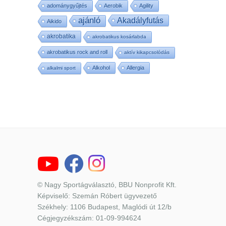
adománygyűjtés
Aerobik
Agility
ajánló
Akadályfutás
Aikido
akrobatika
akrobatikus kosárlabda
akrobatikus rock and roll
aktív kikapcsolódás
Alkohol
Allergia
alkalmi sport
© Nagy Sportágválasztó, BBU Nonprofit Kft.
Képviselő: Szemán Róbert ügyvezető
Székhely: 1106 Budapest, Maglódi út 12/b
Cégjegyzékszám: 01-09-994624