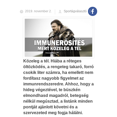
2019. november 2.
Sportágválasztó
Közeleg a tél. Hiába a réteges
öltözködés, a rengeteg takaró, forró
csokik liter számra, ha emellett nem
fordítasz nagyobb figyelmet az
immunrendszeredre. Ahhoz, hogy a
hideg végeztével, te büszkén
elmondhasd magadról, betegség
nélkül megúsztad, a listánk minden
pontját ajánlott követni és a
szervezeted meg fogja hálálni.