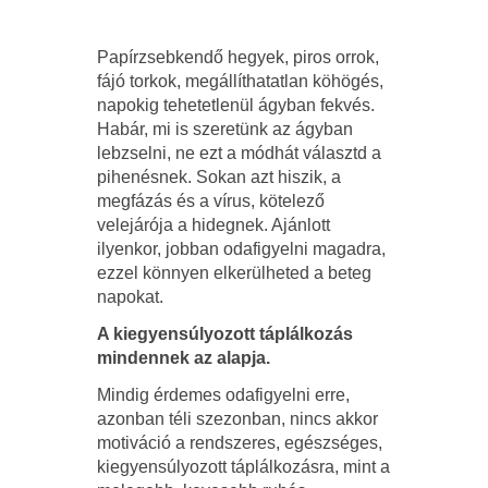
Papírzsebkendő hegyek, piros orrok,
fájó torkok, megállíthatatlan köhögés,
napokig tehetetlenül ágyban fekvés.
Habár, mi is szeretünk az ágyban
lebzselni, ne ezt a módhát választd a
pihenésnek. Sokan azt hiszik, a
megfázás és a vírus, kötelező
velejárója a hidegnek. Ajánlott
ilyenkor, jobban odafigyelni magadra,
ezzel könnyen elkerülheted a beteg
napokat.
A kiegyensúlyozott táplálkozás
mindennek az alapja.
Mindig érdemes odafigyelni erre,
azonban téli szezonban, nincs akkor
motiváció a rendszeres, egészséges,
kiegyensúlyozott táplálkozásra, mint a