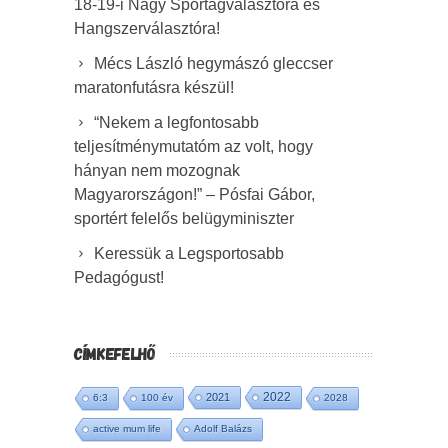
18-19-i Nagy Sportágválasztóra és
Hangszerválasztóra!
Mécs László hegymászó gleccser
maratonfutásra készül!
“Nekem a legfontosabb
teljesítménymutatóm az volt, hogy
hányan nem mozognak
Magyarországon!” – Pósfai Gábor,
sportért felelős belügyminiszter
Keressük a Legsportosabb
Pedagógust!
CÍMKEFELHŐ
2022
2021
6:3
100 év
2028
active mum life
Adolf Balázs