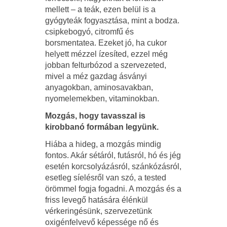
mellett – a teák, ezen belül is a
gyógyteák fogyasztása, mint a bodza.
csipkebogyó, citromfű és
borsmentatea. Ezeket jó, ha cukor
helyett mézzel ízesíted, ezzel még
jobban felturbózod a szervezeted,
mivel a méz gazdag ásványi
anyagokban, aminosavakban,
nyomelemekben, vitaminokban.
Mozgás, hogy tavasszal is
kirobbanó formában legyünk.
Hiába a hideg, a mozgás mindig
fontos. Akár sétáról, futásról, hó és jég
esetén korcsolyázásról, szánkózásról,
esetleg síelésről van szó, a tested
örömmel fogja fogadni. A mozgás és a
friss levegő hatására élénkül
vérkeringésünk, szervezetünk
oxigénfelvevő képessége nő és