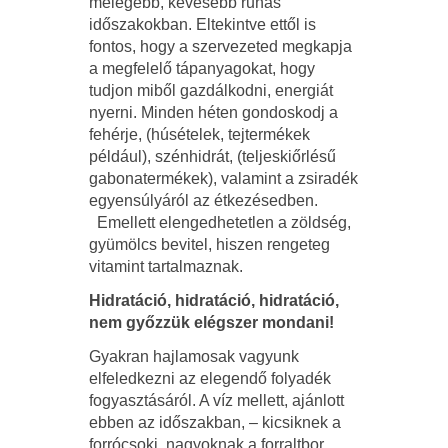
melegebb, kevesebb ruhás
időszakokban. Eltekintve ettől is
fontos, hogy a szervezeted megkapja
a megfelelő tápanyagokat, hogy
tudjon miből gazdálkodni, energiát
nyerni. Minden héten gondoskodj a
fehérje, (húsételek, tejtermékek
például), szénhidrát, (teljeskiőrlésű
gabonatermékek), valamint a zsiradék
egyensúlyáról az étkezésedben.
Emellett elengedhetetlen a zöldség,
gyümölcs bevitel, hiszen rengeteg
vitamint tartalmaznak.
Hidratáció, hidratáció, hidratáció,
nem győzzük elégszer mondani!
Gyakran hajlamosak vagyunk
elfeledkezni az elegendő folyadék
fogyasztásáról. A víz mellett, ajánlott
ebben az időszakban, – kicsiknek a
forrócsoki, nagyoknak a forraltbor