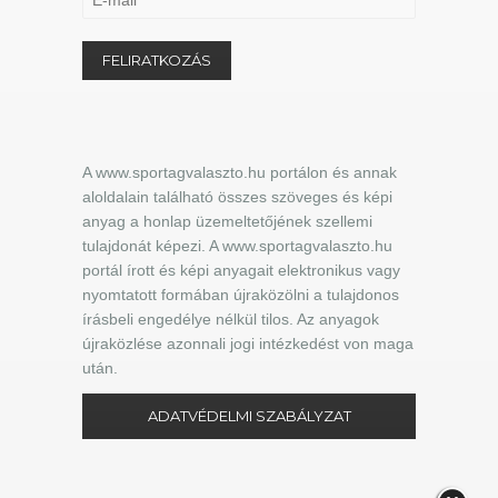
A www.sportagvalaszto.hu portálon és annak
aloldalain található összes szöveges és képi
anyag a honlap üzemeltetőjének szellemi
tulajdonát képezi. A www.sportagvalaszto.hu
portál írott és képi anyagait elektronikus vagy
nyomtatott formában újraközölni a tulajdonos
írásbeli engedélye nélkül tilos. Az anyagok
újraközlése azonnali jogi intézkedést von maga
után.
ADATVÉDELMI SZABÁLYZAT