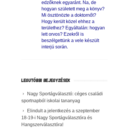
edzőknek egyaránt. Na, de
hogyan született meg a könyv?
Mi ösztönözte a doktornőt?
Hogy került közel ehhez a
területhez? Egyáltalán: hogyan
lett orvos? Ezekről is
beszélgettünk a vele készült
interjú során.
LEGUTÓBBI BEJEGYZÉSEK
Nagy Sportágválasztó: céges családi
sportnapból iskolai tananyag
Elindult a jelentkezés a szeptember
18-19-i Nagy Sportágválasztóra és
Hangszerválasztóra!