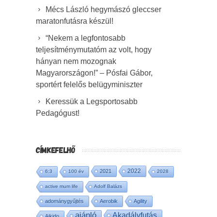
Mécs László hegymászó gleccser
maratonfutásra készül!
“Nekem a legfontosabb
teljesítménymutatóm az volt, hogy
hányan nem mozognak
Magyarországon!” – Pósfai Gábor,
sportért felelős belügyminiszter
Keressük a Legsportosabb
Pedagógust!
CÍMKEFELHŐ
2022
2021
6:3
100 év
2028
active mum life
Adolf Balázs
adománygyűjtés
Aerobik
Agility
ajánló
Akadályfutás
Aikido