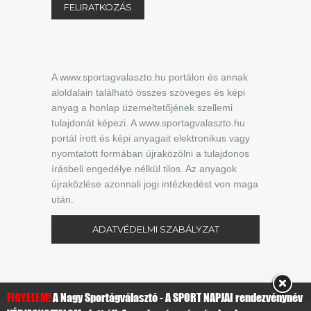
A www.sportagvalaszto.hu portálon és annak
aloldalain található összes szöveges és képi
anyag a honlap üzemeltetőjének szellemi
tulajdonát képezi. A www.sportagvalaszto.hu
portál írott és képi anyagait elektronikus vagy
nyomtatott formában újraközölni a tulajdonos
írásbeli engedélye nélkül tilos. Az anyagok
újraközlése azonnali jogi intézkedést von maga
után.
ADATVÉDELMI SZABÁLYZAT
FIGYELEM!
A Nagy Sportágválasztó - A SPORT NAPJAI rendezvénynév