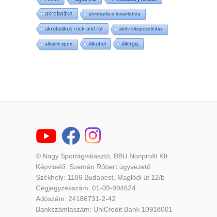
akrobatika
akrobatikus kosárlabda
akrobatikus rock and roll
aktív kikapcsolódás
Alkohol
Allergia
alkalmi sport
© Nagy Sportágválasztó, BBU Nonprofit Kft.
Képviselő: Szemán Róbert ügyvezető
Székhely: 1106 Budapest, Maglódi út 12/b
Cégjegyzékszám: 01-09-994624
Adószám: 24186731-2-42
Bankszámlaszám: UniCredit Bank 10918001-