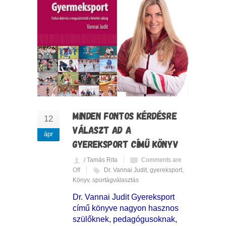
MINDEN FONTOS KÉRDÉSRE
12
VÁLASZT AD A
ápr
GYEREKSPORT CÍMŰ KÖNYV
/ Tamás Rita
Comments are
Off
Dr. Vannai Judit
,
gyereksport
,
Könyv
,
sportágválasztás
Dr. Vannai Judit Gyereksport
című könyve nagyon hasznos
szülőknek, pedagógusoknak,