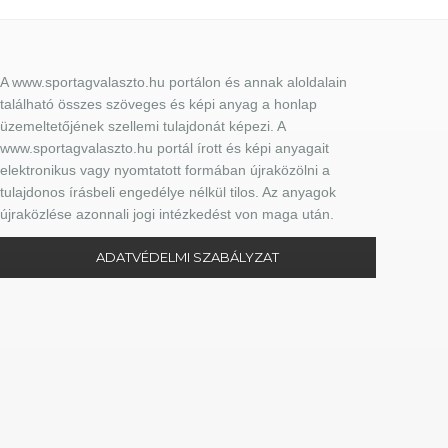
A www.sportagvalaszto.hu portálon és annak aloldalain
található összes szöveges és képi anyag a honlap
üzemeltetőjének szellemi tulajdonát képezi. A
www.sportagvalaszto.hu portál írott és képi anyagait
elektronikus vagy nyomtatott formában újraközölni a
tulajdonos írásbeli engedélye nélkül tilos. Az anyagok
újraközlése azonnali jogi intézkedést von maga után.
ADATVÉDELMI SZABÁLYZAT