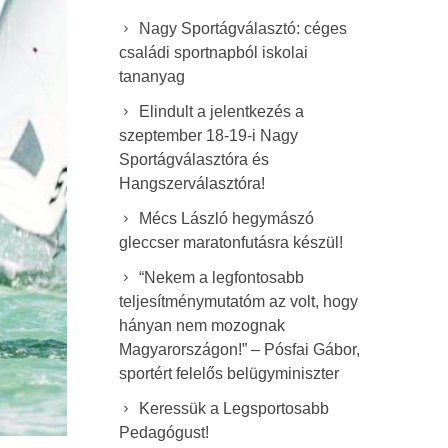
Nagy Sportágválasztó: céges
családi sportnapból iskolai
tananyag
Elindult a jelentkezés a
szeptember 18-19-i Nagy
Sportágválasztóra és
Hangszerválasztóra!
Mécs László hegymászó
gleccser maratonfutásra készül!
“Nekem a legfontosabb
teljesítménymutatóm az volt, hogy
hányan nem mozognak
Magyarországon!” – Pósfai Gábor,
sportért felelős belügyminiszter
Keressük a Legsportosabb
Pedagógust!