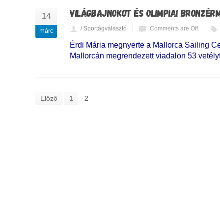
VILÁGBAJNOKOT ÉS OLIMPIAI BRONZÉR
14
/ Sportágválasztó
Comments are Off
márc
Érdi Mária megnyerte a Mallorca Sailing Cen
Mallorcán megrendezett viadalon 53 vetélyt
Előző
1
2