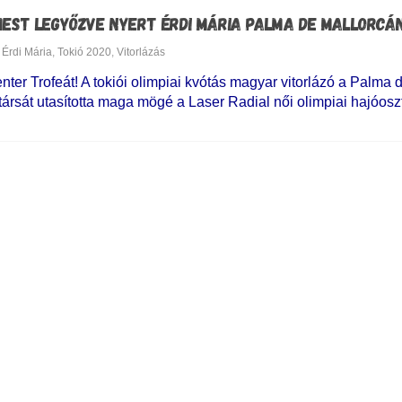
MEST LEGYŐZVE NYERT ÉRDI MÁRIA PALMA DE MALLORCÁ
Érdi Mária
,
Tokió 2020
,
Vitorlázás
ter Trofeát! A tokiói olimpiai kvótás magyar vitorlázó a Palma 
ársát utasította maga mögé a Laser Radial női olimpiai hajóosz