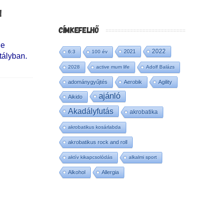
N
CÍMKEFELHŐ
de
2022
2021
6:3
100 év
tályban.
2028
active mum life
Adolf Balázs
adománygyűjtés
Aerobik
Agility
ajánló
Aikido
Akadályfutás
akrobatika
akrobatikus kosárlabda
akrobatikus rock and roll
aktív kikapcsolódás
alkalmi sport
Alkohol
Allergia