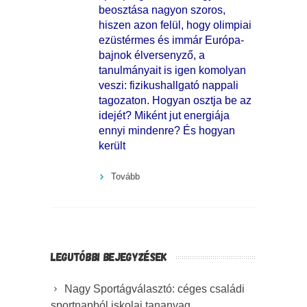
beosztása nagyon szoros,
hiszen azon felül, hogy olimpiai
ezüstérmes és immár Európa-
bajnok élversenyző, a
tanulmányait is igen komolyan
veszi: fizikushallgató nappali
tagozaton. Hogyan osztja be az
idejét? Miként jut energiája
ennyi mindenre? És hogyan
került
Tovább
LEGUTÓBBI BEJEGYZÉSEK
Nagy Sportágválasztó: céges családi
sportnapból iskolai tananyag