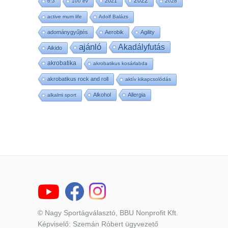
2022
2021
6:3
100 év
2028
active mum life
Adolf Balázs
adománygyűjtés
Aerobik
Agility
ajánló
Akadályfutás
Aikido
akrobatika
akrobatikus kosárlabda
akrobatikus rock and roll
aktív kikapcsolódás
Alkohol
Allergia
alkalmi sport
© Nagy Sportágválasztó, BBU Nonprofit Kft.
Képviselő: Szemán Róbert ügyvezető