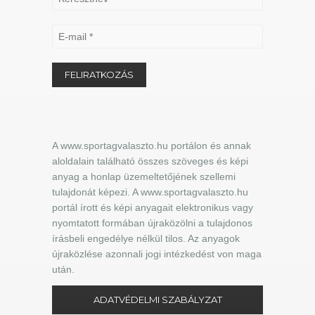
A www.sportagvalaszto.hu portálon és annak
aloldalain található összes szöveges és képi
anyag a honlap üzemeltetőjének szellemi
tulajdonát képezi. A www.sportagvalaszto.hu
portál írott és képi anyagait elektronikus vagy
nyomtatott formában újraközölni a tulajdonos
írásbeli engedélye nélkül tilos. Az anyagok
újraközlése azonnali jogi intézkedést von maga
után.
ADATVÉDELMI SZABÁLYZAT