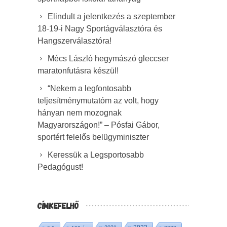
Elindult a jelentkezés a szeptember
18-19-i Nagy Sportágválasztóra és
Hangszerválasztóra!
Mécs László hegymászó gleccser
maratonfutásra készül!
“Nekem a legfontosabb
teljesítménymutatóm az volt, hogy
hányan nem mozognak
Magyarországon!” – Pósfai Gábor,
sportért felelős belügyminiszter
Keressük a Legsportosabb
Pedagógust!
CÍMKEFELHŐ