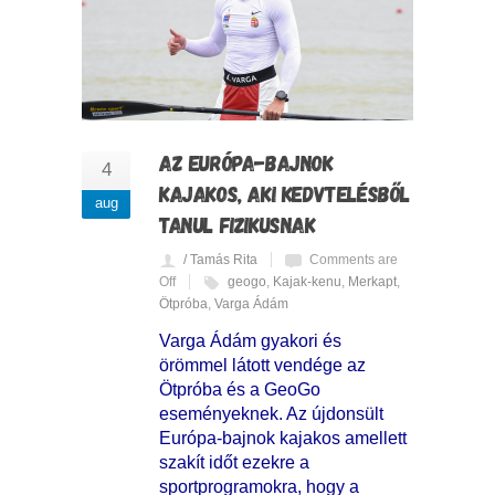
AZ EURÓPA-BAJNOK
4
KAJAKOS, AKI KEDVTELÉSBŐL
aug
TANUL FIZIKUSNAK
/ Tamás Rita
Comments are
Off
geogo
,
Kajak-kenu
,
Merkapt
,
Ötpróba
,
Varga Ádám
Varga Ádám gyakori és
örömmel látott vendége az
Ötpróba és a GeoGo
eseményeknek. Az újdonsült
Európa-bajnok kajakos amellett
szakít időt ezekre a
sportprogramokra, hogy a