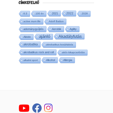
CÍMKEFELHŐ
2022
2021
6:3
100 év
2028
active mum life
Adolf Balázs
adománygyűjtés
Aerobik
Agility
ajánló
Akadályfutás
Aikido
akrobatika
akrobatikus kosárlabda
akrobatikus rock and roll
aktív kikapcsolódás
Alkohol
Allergia
alkalmi sport