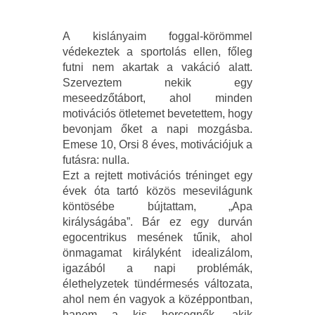
A kislányaim foggal-körömmel
védekeztek a sportolás ellen, főleg
futni nem akartak a vakáció alatt.
Szerveztem nekik egy
meseedzőtábort, ahol minden
motivációs ötletemet bevetettem, hogy
bevonjam őket a napi mozgásba.
Emese 10, Orsi 8 éves, motivációjuk a
futásra: nulla.
Ezt a rejtett motivációs tréninget egy
évek óta tartó közös mesevilágunk
köntösébe bújtattam, „Apa
királyságába”. Bár ez egy durván
egocentrikus mesének tűnik, ahol
önmagamat királyként idealizálom,
igazából a napi problémák,
élethelyzetek tündérmesés változata,
ahol nem én vagyok a középpontban,
hanem a kis hercegnők, akik