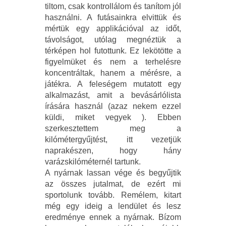
tiltom, csak kontrollálom és tanítom jól
használni. A futásainkra elvittük és
mértük egy applikációval az időt,
távolságot, utólag megnéztük a
térképen hol futottunk. Ez lekötötte a
figyelmüket és nem a terhelésre
koncentráltak, hanem a mérésre, a
játékra. A feleségem mutatott egy
alkalmazást, amit a bevásárlólista
írására használ (azaz nekem ezzel
küldi, miket vegyek ). Ebben
szerkesztettem meg a
kilómétergyűjtést, itt vezetjük
naprakészen, hogy hány
varázskilóméternél tartunk.
A nyárnak lassan vége és begyűjtik
az összes jutalmat, de ezért mi
sportolunk tovább. Remélem, kitart
még egy ideig a lendület és lesz
eredménye ennek a nyárnak. Bízom