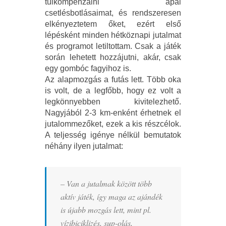
túlkompenzálni apai
csetlésbotlásaimat, és rendszeresen
elkényeztetem őket, ezért első
lépésként minden hétköznapi jutalmat
és programot letiltottam. Csak a játék
során lehetett hozzájutni, akár, csak
egy gombóc fagyihoz is.
Az alapmozgás a futás lett. Több oka
is volt, de a legfőbb, hogy ez volt a
legkönnyebben kivitelezhető.
Nagyjából 2-3 km-enként érhetnek el
jutalommezőket, ezek a kis részcélok.
A teljesség igénye nélkül bemutatok
néhány ilyen jutalmat:
– Van a jutalmak között több
aktív játék, így maga az ajándék
is újabb mozgás lett, mint pl.
vízibiciklizés, sup-olás,