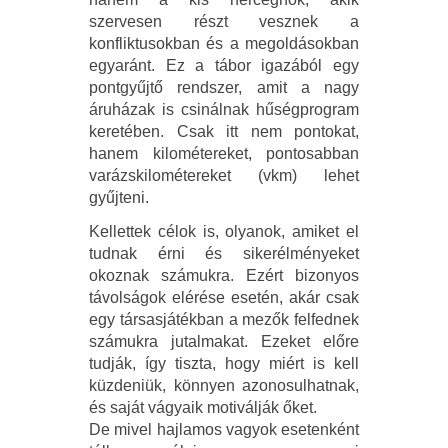
szervesen részt vesznek a
konfliktusokban és a megoldásokban
egyaránt. Ez a tábor igazából egy
pontgyűjtő rendszer, amit a nagy
áruházak is csinálnak hűségprogram
keretében. Csak itt nem pontokat,
hanem kilométereket, pontosabban
varázskilométereket (vkm) lehet
gyűjteni.
Kellettek célok is, olyanok, amiket el
tudnak érni és sikerélményeket
okoznak számukra. Ezért bizonyos
távolságok elérése esetén, akár csak
egy társasjátékban a mezők felfednek
számukra jutalmakat. Ezeket előre
tudják, így tiszta, hogy miért is kell
küzdeniük, könnyen azonosulhatnak,
és saját vágyaik motiválják őket.
De mivel hajlamos vagyok esetenként