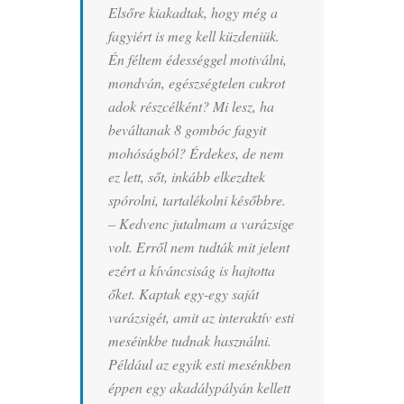
Elsőre kiakadtak, hogy még a
fagyiért is meg kell küzdeniük.
Én féltem édességgel motiválni,
mondván, egészségtelen cukrot
adok részcélként? Mi lesz, ha
beváltanak 8 gombóc fagyit
mohóságból? Érdekes, de nem
ez lett, sőt, inkább elkezdtek
spórolni, tartalékolni későbbre.
– Kedvenc jutalmam a varázsige
volt. Erről nem tudták mit jelent
ezért a kíváncsiság is hajtotta
őket. Kaptak egy-egy saját
varázsigét, amit az interaktív esti
meséinkbe tudnak használni.
Például az egyik esti mesénkben
éppen egy akadálypályán kellett