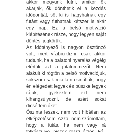
akkor megyünk futni, amikor ők
akarják, ők dönthetik el a kezdés
időpontját, sőt ki is hagyhatnak egy
futást vagy futhatnak kétszer is akár
egy nap. Ez a belső motiváció
kiépítésének része, hogy legyen saját
döntési jogkörük.
Az időtényező is nagyon ösztönző
volt, mert vízibiciklizni, csak akkor
tudtunk, ha a balatoni nyaralás végéig
elértük azt a jutalommezőt. Nem
alakult ki rögtön a belső motivációjuk,
sokszor csak miattam csinálták, hogy
én elégedett legyek és büszke legyek
rájuk, igyekeztem ezt nem
kihangsúlyozni, de azért sokat
dicsértem őket.
Őszinte leszek, nem volt hibátlan az
elképzelésem. Azzal nem számoltam,
hogy a futás, ha nem vagy rá
felkészülve, piszok rossz érzés. Fáj,