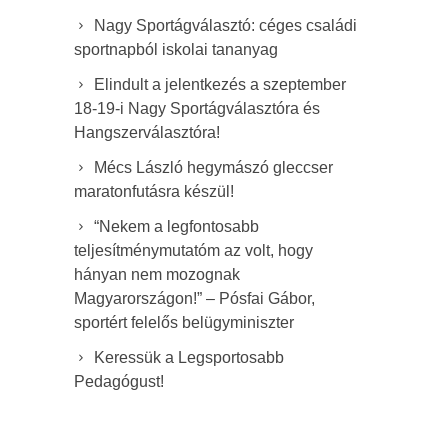
Nagy Sportágválasztó: céges családi
sportnapból iskolai tananyag
Elindult a jelentkezés a szeptember
18-19-i Nagy Sportágválasztóra és
Hangszerválasztóra!
Mécs László hegymászó gleccser
maratonfutásra készül!
“Nekem a legfontosabb
teljesítménymutatóm az volt, hogy
hányan nem mozognak
Magyarországon!” – Pósfai Gábor,
sportért felelős belügyminiszter
Keressük a Legsportosabb
Pedagógust!