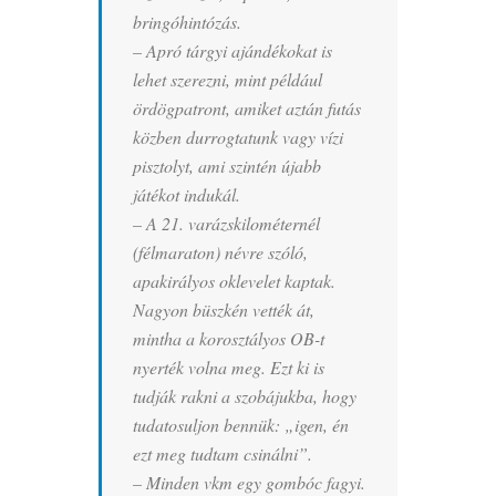
bringóhintózás.
– Apró tárgyi ajándékokat is
lehet szerezni, mint például
ördögpatront, amiket aztán futás
közben durrogtatunk vagy vízi
pisztolyt, ami szintén újabb
játékot indukál.
– A 21. varázskilométernél
(félmaraton) névre szóló,
apakirályos oklevelet kaptak.
Nagyon büszkén vették át,
mintha a korosztályos OB-t
nyerték volna meg. Ezt ki is
tudják rakni a szobájukba, hogy
tudatosuljon bennük: „igen, én
ezt meg tudtam csinálni”.
– Minden vkm egy gombóc fagyi.