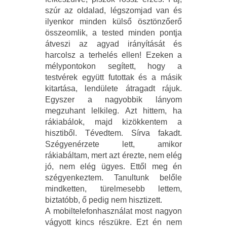
szúr az oldalad, légszomjad van és
ilyenkor minden külső ösztönzőerő
összeomlik, a tested minden pontja
átveszi az agyad irányítását és
harcolsz a terhelés ellen! Ezeken a
mélypontokon segített, hogy a
testvérek együtt futottak és a másik
kitartása, lendülete átragadt rájuk.
Egyszer a nagyobbik lányom
megzuhant lelkileg. Azt hittem, ha
rákiabálok, majd kizökkentem a
hisztiből. Tévedtem. Sírva fakadt.
Szégyenérzete lett, amikor
rákiabáltam, mert azt érezte, nem elég
jó, nem elég ügyes. Ettől meg én
szégyenkeztem. Tanultunk belőle
mindketten, türelmesebb lettem,
biztatóbb, ő pedig nem hisztizett.
A mobiltelefonhasználat most nagyon
vágyott kincs részükre. Ezt én nem