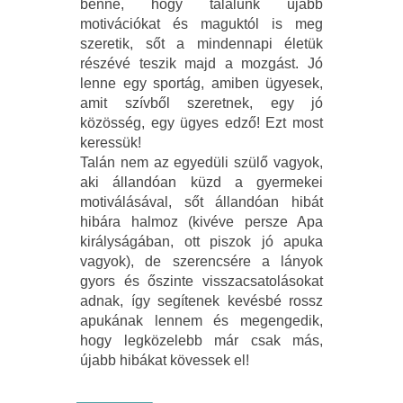
benne, hogy találunk újabb
motivációkat és maguktól is meg
szeretik, sőt a mindennapi életük
részévé teszik majd a mozgást. Jó
lenne egy sportág, amiben ügyesek,
amit szívből szeretnek, egy jó
közösség, egy ügyes edző! Ezt most
keressük!
Talán nem az egyedüli szülő vagyok,
aki állandóan küzd a gyermekei
motiválásával, sőt állandóan hibát
hibára halmoz (kivéve persze Apa
királyságában, ott piszok jó apuka
vagyok), de szerencsére a lányok
gyors és őszinte visszacsatolásokat
adnak, így segítenek kevésbé rossz
apukának lennem és megengedik,
hogy legközelebb már csak más,
újabb hibákat kövessek el!