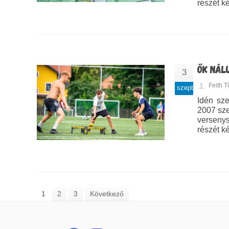
részét k
ŐK NÁL
3
Feith 
szept
Idén sze
2007 sze
versenys
részét k
1
2
3
Következő