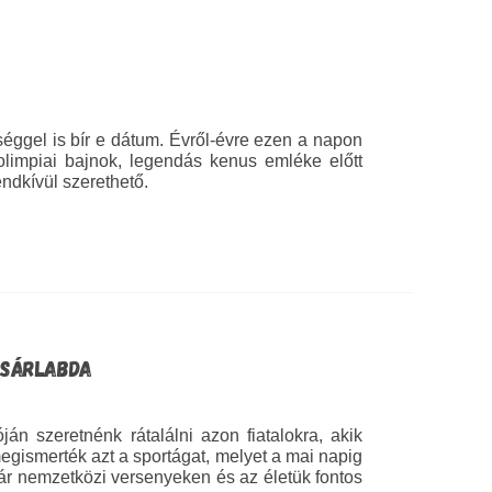
ggel is bír e dátum. Évről-évre ezen a napon
limpiai bajnok, legendás kenus emléke előtt
ndkívül szerethető.
OSÁRLABDA
n szeretnénk rátalálni azon fiatalokra, akik
ismerték azt a sportágat, melyet a mai napig
ár nemzetközi versenyeken és az életük fontos