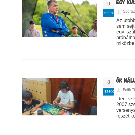
EGY KI
9
Sportá
szept
Az utóbb
sem sejt
egy szű
próbálha
miközben
ŐK NÁL
8
Feith 
szept
Idén sze
2007 sze
versenys
részét k