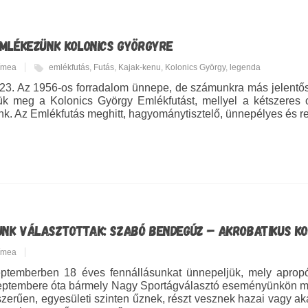
 EMLÉKEZÜNK KOLONICS GYÖRGYRE
Tímea
emlékfutás
,
Futás
,
Kajak-kenu
,
Kolonics György
,
legenda
23. Az 1956-os forradalom ünnepe, de számunkra más jelentősé
k meg a Kolonics György Emlékfutást, mellyel a kétszeres o
ünk. Az Emlékfutás meghitt, hagyománytisztelő, ünnepélyes és re
UNK VÁLASZTOTTAK: SZABÓ BENDEGÚZ – AKROBATIKUS K
Tímea
ptemberben 18 éves fennállásunkat ünnepeljük, mely apropójá
ptembere óta bármely Nagy Sportágválasztó eseményünkön meg
zerűen, egyesületi szinten űznek, részt vesznek hazai vagy ak