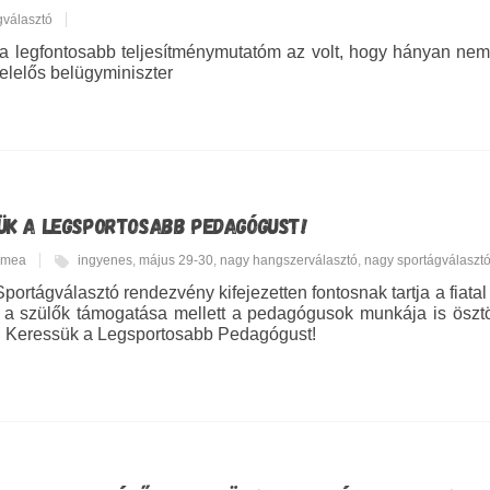
gválasztó
a legfontosabb teljesítménymutatóm az volt, hogy hányan ne
felelős belügyminiszter
ÜK A LEGSPORTOSABB PEDAGÓGUST!
Tímea
ingyenes
,
május 29-30
,
nagy hangszerválasztó
,
nagy sportágválaszt
portágválasztó rendezvény kifejezetten fontosnak tartja a fiata
a szülők támogatása mellett a pedagógusok munkája is ösztö
! Keressük a Legsportosabb Pedagógust!