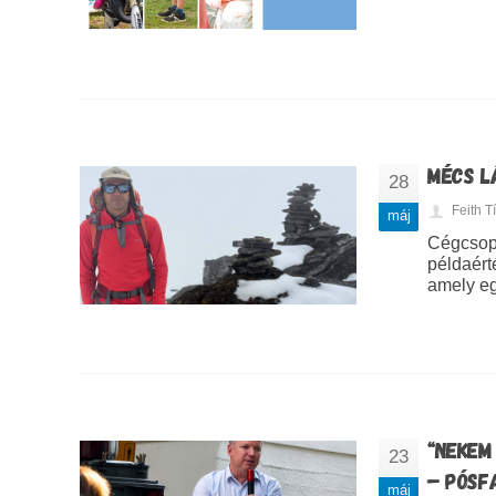
MÉCS L
28
Feith 
máj
Cégcsop
példaért
amely eg
“NEKEM
23
– PÓSF
máj