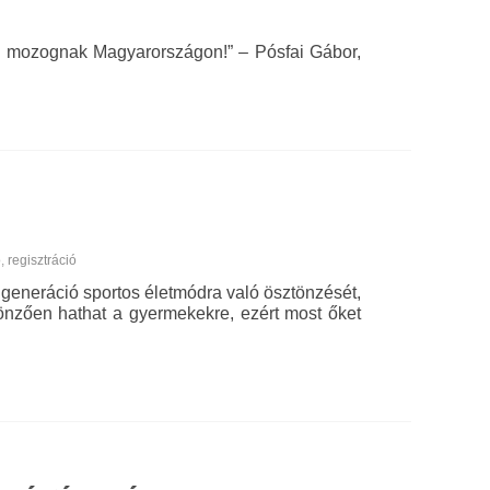
m mozognak Magyarországon!” – Pósfai Gábor,
ó
,
regisztráció
l generáció sportos életmódra való ösztönzését,
nzően hathat a gyermekekre, ezért most őket