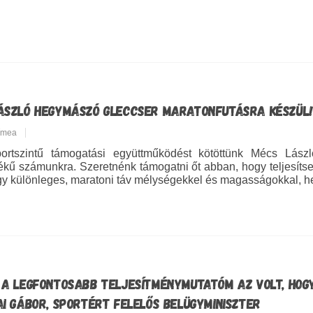
ÁSZLÓ HEGYMÁSZÓ GLECCSER MARATONFUTÁSRA KÉSZÜL!
Tímea
ortszintű támogatási együttműködést kötöttünk Mécs Lászl
ékű számunkra. Szeretnénk támogatni őt abban, hogy teljesíts
y különleges, maratoni táv mélységekkel és magasságokkal, hegy
 A LEGFONTOSABB TELJESÍTMÉNYMUTATÓM AZ VOLT, HO
AI GÁBOR, SPORTÉRT FELELŐS BELÜGYMINISZTER