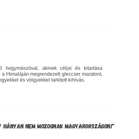
ó hegymászóval, akinek céljai és kitartása
e a Himaláján megrendezett gleccser maratont,
ekkel és völgyekkel tarkított kihívás.
GY HÁNYAN NEM MOZOGNAK MAGYARORSZÁGON!”