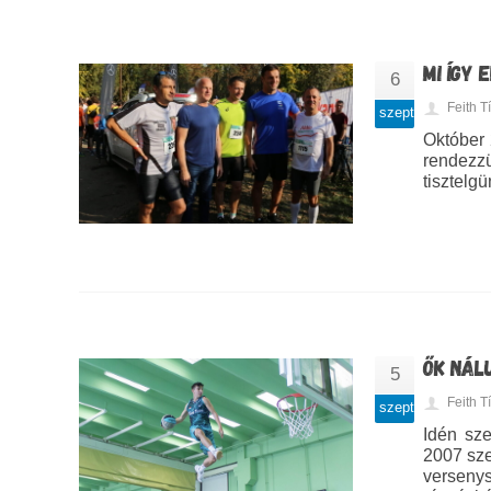
MI ÍGY
6
Feith 
szept
Október 
rendezzü
tisztelg
ŐK NÁL
5
Feith 
szept
Idén sze
2007 sze
versenys