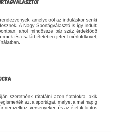
PORTÁGVÁLASZTÓ!
 rendezvények, amelyekről az induláskor senki
lesznek. A Nagy Sportágválasztó is így indult:
zpontban, ahol mindössze pár száz érdeklődő
yermek és család életében jelent mérföldkövet,
ínálatban.
KOCKA
n szeretnénk rátalálni azon fiatalokra, akik
ismerték azt a sportágat, melyet a mai napig
ár nemzetközi versenyeken és az életük fontos