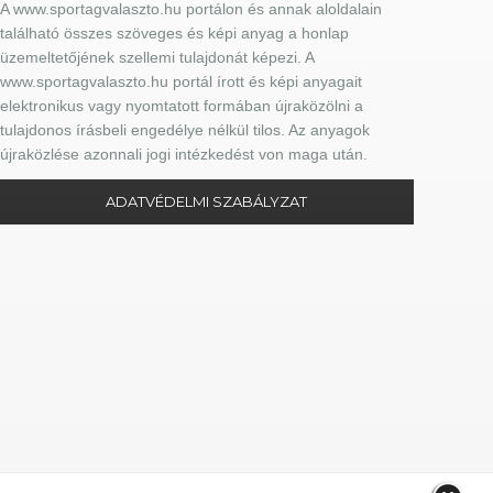
A www.sportagvalaszto.hu portálon és annak aloldalain
található összes szöveges és képi anyag a honlap
üzemeltetőjének szellemi tulajdonát képezi. A
www.sportagvalaszto.hu portál írott és képi anyagait
elektronikus vagy nyomtatott formában újraközölni a
tulajdonos írásbeli engedélye nélkül tilos. Az anyagok
újraközlése azonnali jogi intézkedést von maga után.
ADATVÉDELMI SZABÁLYZAT