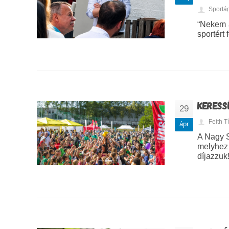
Sportá
“Nekem 
sportért 
KERESS
29
Feith 
ápr
A Nagy S
melyhez 
díjazzuk