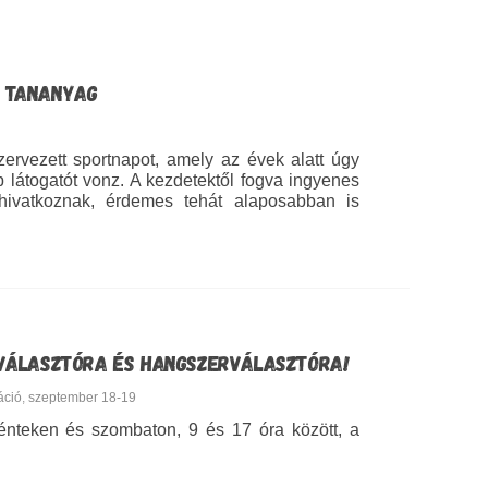
I TANANYAG
ervezett sportnapot, amely az évek alatt úgy
 látogatót vonz. A kezdetektől fogva ingyenes
 hivatkoznak, érdemes tehát alaposabban is
ÁGVÁLASZTÓRA ÉS HANGSZERVÁLASZTÓRA!
áció
,
szeptember 18-19
énteken és szombaton, 9 és 17 óra között, a