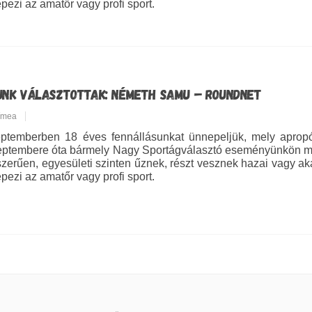
épezi az amatőr vagy profi sport.
UNK VÁLASZTOTTAK: NÉMETH SAMU – ROUNDNET
Tímea
ptemberben 18 éves fennállásunkat ünnepeljük, mely apropójá
ptembere óta bármely Nagy Sportágválasztó eseményünkön meg
zerűen, egyesületi szinten űznek, részt vesznek hazai vagy ak
épezi az amatőr vagy profi sport.