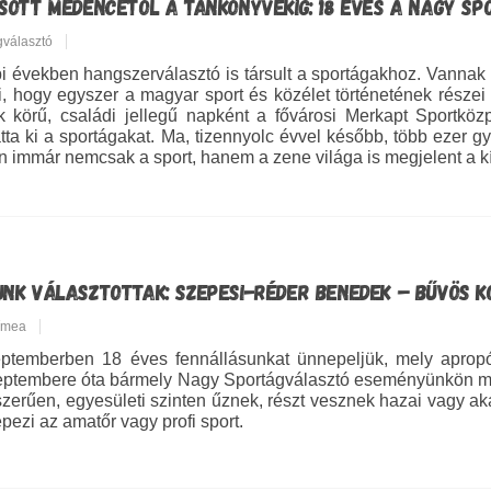
ÁSOTT MEDENCÉTŐL A TANKÖNYVEKIG: 18 ÉVES A NAGY S
gválasztó
i években hangszerválasztó is társult a sportágakhoz. Vannak
i, hogy egyszer a magyar sport és közélet történetének részei 
k körű, családi jellegű napként a fővárosi Merkapt Sportkö
tta ki a sportágakat. Ma, tizennyolc évvel később, több ezer g
 immár nemcsak a sport, hanem a zene világa is megjelent a k
UNK VÁLASZTOTTAK: SZEPESI-RÉDER BENEDEK – BŰVÖS 
Tímea
ptemberben 18 éves fennállásunkat ünnepeljük, mely apropójá
ptembere óta bármely Nagy Sportágválasztó eseményünkön meg
zerűen, egyesületi szinten űznek, részt vesznek hazai vagy ak
épezi az amatőr vagy profi sport.