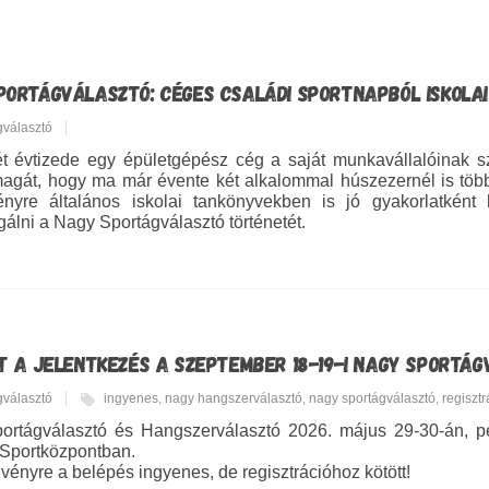
PORTÁGVÁLASZTÓ: CÉGES CSALÁDI SPORTNAPBÓL ISKOLA
gválasztó
t évtizede egy épületgépész cég a saját munkavállalóinak sz
magát, hogy ma már évente két alkalommal húszezernél is több
ényre általános iskolai tankönyvekben is jó gyakorlatként
álni a Nagy Sportágválasztó történetét.
LT A JELENTKEZÉS A SZEPTEMBER 18-19-I NAGY SPORT
gválasztó
ingyenes
,
nagy hangszerválasztó
,
nagy sportágválasztó
,
regisztr
ortágválasztó és Hangszerválasztó 2026. május 29-30-án, p
Sportközpontban.
vényre a belépés ingyenes, de regisztrációhoz kötött!