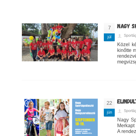
NAGY S
7
Sportá
júl
Közel ké
kinőtte 
rendezv
megvizsg
ELINDU
22
Sportá
jún
Nagy Sp
Merkapt 
A rendez