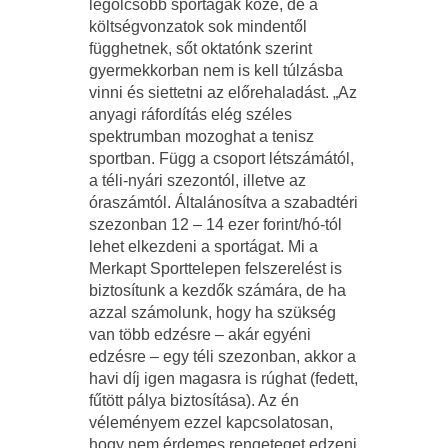
legolcsóbb sportágak közé, de a
költségvonzatok sok mindentől
függhetnek, sőt oktatónk szerint
gyermekkorban nem is kell túlzásba
vinni és siettetni az előrehaladást. „Az
anyagi ráfordítás elég széles
spektrumban mozoghat a tenisz
sportban. Függ a csoport létszámától,
a téli-nyári szezontól, illetve az
óraszámtól. Általánosítva a szabadtéri
szezonban 12 – 14 ezer forint/hó-tól
lehet elkezdeni a sportágat. Mi a
Merkapt Sporttelepen felszerelést is
biztosítunk a kezdők számára, de ha
azzal számolunk, hogy ha szükség
van több edzésre – akár egyéni
edzésre – egy téli szezonban, akkor a
havi díj igen magasra is rúghat (fedett,
fűtött pálya biztosítása). Az én
véleményem ezzel kapcsolatosan,
hogy nem érdemes rengeteget edzeni