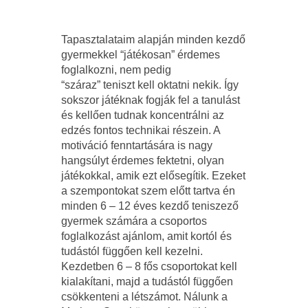
Tapasztalataim alapján minden kezdő
gyermekkel “játékosan” érdemes
foglalkozni, nem pedig
“száraz” teniszt kell oktatni nekik. Így
sokszor játéknak fogják fel a tanulást
és kellően tudnak koncentrálni az
edzés fontos technikai részein. A
motiváció fenntartására is nagy
hangsúlyt érdemes fektetni, olyan
játékokkal, amik ezt elősegítik. Ezeket
a szempontokat szem előtt tartva én
minden 6 – 12 éves kezdő teniszező
gyermek számára a csoportos
foglalkozást ajánlom, amit kortól és
tudástól függően kell kezelni.
Kezdetben 6 – 8 fős csoportokat kell
kialakítani, majd a tudástól függően
csökkenteni a létszámot. Nálunk a