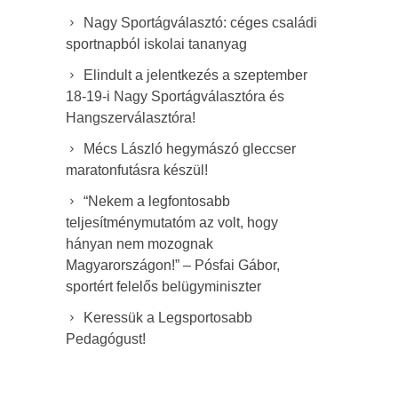
Nagy Sportágválasztó: céges családi
sportnapból iskolai tananyag
Elindult a jelentkezés a szeptember
18-19-i Nagy Sportágválasztóra és
Hangszerválasztóra!
Mécs László hegymászó gleccser
maratonfutásra készül!
“Nekem a legfontosabb
teljesítménymutatóm az volt, hogy
hányan nem mozognak
Magyarországon!” – Pósfai Gábor,
sportért felelős belügyminiszter
Keressük a Legsportosabb
Pedagógust!