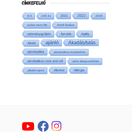
CÍMKEFELHŐ
2022
2021
6:3
100 év
2028
active mum life
Adolf Balázs
adománygyűjtés
Aerobik
Agility
ajánló
Akadályfutás
Aikido
akrobatika
akrobatikus kosárlabda
akrobatikus rock and roll
aktív kikapcsolódás
Alkohol
Allergia
alkalmi sport