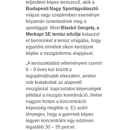
teljesíteni képes teniszező, akik a
Budapesti Nagy Sportágválasztó
májusi vagy szeptemberi eseménye
folyamán ismerkednek meg a
sportággal. Most
Blaskó Gergely, a
Merkapt SE tenisz edzője
kalauzol
el bennünket a tenisz világába, hogy
egyelőre elméleti síkon kerüljünk
képbe a mozgásforma alapjaival.
„A teniszoktatást véleményem szerint
6 – 8 éves kor között a
legoptimálisabb elkezdeni, amikor
már kialakultak az alapvető
mozgással kapcsolatos képességek
például a mozgás koordináció, illetve
nagyon fontos a koncentráció
képesség megléte is. Ez azért
lényeges, hogy a gyermek képes
legyen koncentrálni egy edzésen
legalább 30 – 35 percet.