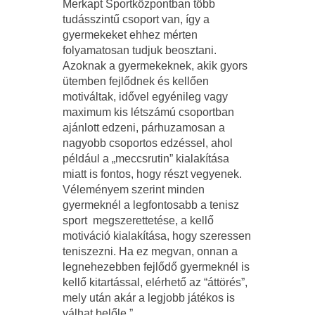
Merkapt Sportközpontban több
tudásszintű csoport van, így a
gyermekeket ehhez mérten
folyamatosan tudjuk beosztani.
Azoknak a gyermekeknek, akik gyors
ütemben fejlődnek és kellően
motiváltak, idővel egyénileg vagy
maximum kis létszámú csoportban
ajánlott edzeni, párhuzamosan a
nagyobb csoportos edzéssel, ahol
például a „meccsrutin” kialakítása
miatt is fontos, hogy részt vegyenek.
Véleményem szerint minden
gyermeknél a legfontosabb a tenisz
sport megszerettetése, a kellő
motiváció kialakítása, hogy szeressen
teniszezni. Ha ez megvan, onnan a
legnehezebben fejlődő gyermeknél is
kellő kitartással, elérhető az “áttörés”,
mely után akár a legjobb játékos is
válhat belőle.”