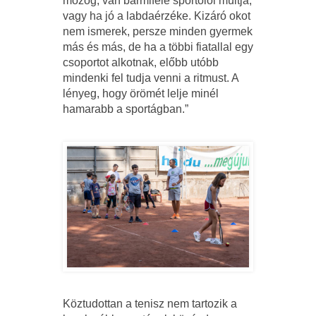
mozog, van bármiféle sportolói múltja,
vagy ha jó a labdaérzéke. Kizáró okot
nem ismerek, persze minden gyermek
más és más, de ha a többi fiatallal egy
csoportot alkotnak, előbb utóbb
mindenki fel tudja venni a ritmust. A
lényeg, hogy örömét lelje minél
hamarabb a sportágban.”
Köztudottan a tenisz nem tartozik a