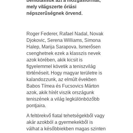
bemutassuk azt a mozgásformát,
mely világszerte óriási
népszerűségnek örvend.
Roger Federer, Rafael Nadal, Novak
Djokovic, Serena Williams, Simona
Halep, Marija Sarapova. Ismerősen
csenghetnek ezek a klasszis nevek
azok körében, akik kicsit is
figyelemmel követik a teniszvilág
történéseit. Hogy magyar területre is
kalandozzunk, az elmúlt években
Babos Tímea és Fucsovics Márton
azok, akik hírét viszik országunk
teniszének a világ legkülönbözőbb
pontjaira.
A feltörekvő fiatal tehetségekből vagy
akár azokból a gyermekekből is
válhat a későbbiekben magas szinten