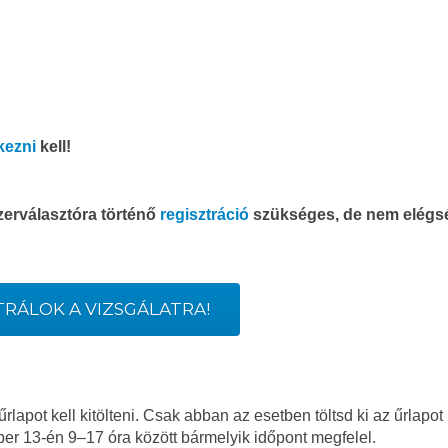
kezni
kell!
erválasztóra történő
regisztráció
szükséges, de nem elégs
TRÁLOK A VIZSGÁLATRA!
apot kell kitölteni. Csak abban az esetben töltsd ki az űrlapot
ber 13-én 9–17 óra között bármelyik időpont megfelel.