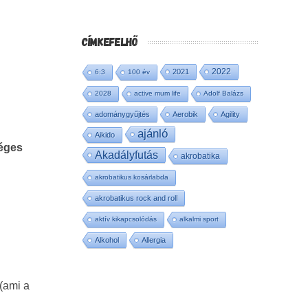
CÍMKEFELHŐ
2022
2021
6:3
100 év
2028
active mum life
Adolf Balázs
adománygyűjtés
Aerobik
Agility
ajánló
Aikido
éges
Akadályfutás
akrobatika
akrobatikus kosárlabda
akrobatikus rock and roll
aktív kikapcsolódás
alkalmi sport
Alkohol
Allergia
 (ami a