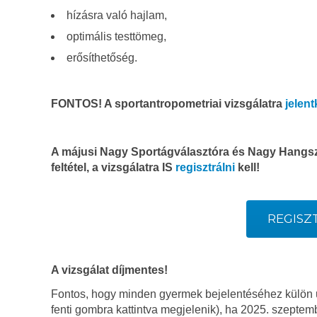
hízásra való hajlam,
optimális testtömeg,
erősíthetőség.
FONTOS! A sportantropometriai vizsgálatra
jelent
A májusi Nagy Sportágválasztóra és Nagy Hangsz
feltétel, a vizsgálatra IS
regisztrálni
kell!
REGISZ
A vizsgálat díjmentes!
Fontos, hogy minden gyermek bejelentéséhez külön űrl
fenti gombra kattintva megjelenik), ha 2025. szeptem