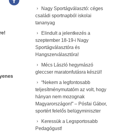
Nagy Sportágválasztó: céges
családi sportnapból iskolai
tananyag
re!
Elindult a jelentkezés a
szeptember 18-19-i Nagy
Sportágválasztóra és
Hangszerválasztóra!
Mécs László hegymászó
gleccser maratonfutásra készül!
gyenes
“Nekem a legfontosabb
teljesítménymutatóm az volt, hogy
hányan nem mozognak
Magyarországon!” – Pósfai Gábor,
sportért felelős belügyminiszter
Keressük a Legsportosabb
Pedagógust!