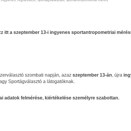
,
ingyenes
,
regisztráció
,
sportágválasztás
,
sportantropometriai mérés
z itt a szeptember 13-i ingyenes sportantropometriai mérés
zerválasztó szombati napján, azaz
szeptember 13-án
, újra
in
Nagy Sportágválasztó a látogatóknak.
ai adatok felmérése, kiértékelése személyre szabottan.