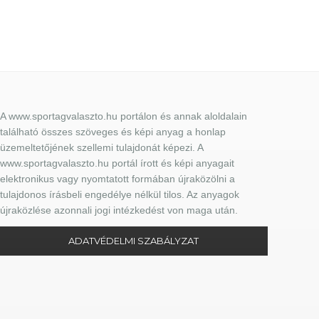
A www.sportagvalaszto.hu portálon és annak aloldalain
található összes szöveges és képi anyag a honlap
üzemeltetőjének szellemi tulajdonát képezi. A
www.sportagvalaszto.hu portál írott és képi anyagait
elektronikus vagy nyomtatott formában újraközölni a
tulajdonos írásbeli engedélye nélkül tilos. Az anyagok
újraközlése azonnali jogi intézkedést von maga után.
ADATVÉDELMI SZABÁLYZAT