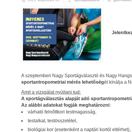
2025. augusztus 18.
Sportágválasztó
gyermekek
Jelentkez
A szeptemberi Nagy Sportágválasztó és Nagy Hangs
sportantropometriai mérés lehetőség
ét kínálja a 
Amit a vizsgálat nyújtani tud:
A sportágválasztás alapját adó sportantropometri
Az alábbi adatokat fogják meghatározni:
várható felnőttkori testmagasság,
testalkat, testösszetétel,
biológiai kor (
esetenként a naptári kortól eltérhet
),