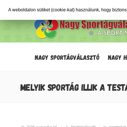
+36706471652
info@sportagvalaszto.hu
A weboldalon sütiket (cookie-kat) használunk, hogy bizton
NAGY SPORTÁGVÁLASZTÓ
NAGY 
MELYIK SPORTÁG ILLIK A TES