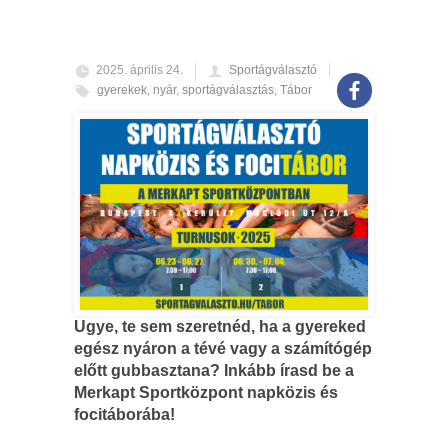
2025. április 24.
Sportágválasztó
gyerekek
,
nyár
,
sportágválasztás
,
Tábor
Ugye, te sem szeretnéd, ha a gyereked
egész nyáron a tévé vagy a számítógép
előtt gubbasztana? Inkább írasd be a
Merkapt Sportközpont napközis és
focitáborába!