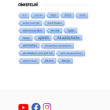
CÍMKEFELHŐ
2022
2021
6:3
100 év
2028
active mum life
Adolf Balázs
adománygyűjtés
Aerobik
Agility
ajánló
Akadályfutás
Aikido
akrobatika
akrobatikus kosárlabda
akrobatikus rock and roll
aktív kikapcsolódás
Alkohol
Allergia
alkalmi sport