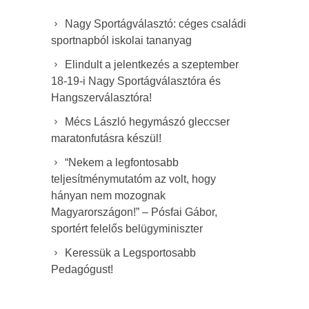
Nagy Sportágválasztó: céges családi
sportnapból iskolai tananyag
Elindult a jelentkezés a szeptember
18-19-i Nagy Sportágválasztóra és
Hangszerválasztóra!
Mécs László hegymászó gleccser
maratonfutásra készül!
“Nekem a legfontosabb
teljesítménymutatóm az volt, hogy
hányan nem mozognak
Magyarországon!” – Pósfai Gábor,
sportért felelős belügyminiszter
Keressük a Legsportosabb
Pedagógust!