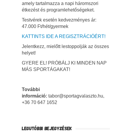
amely tartalmazza a napi háromszori
étkezést és programlehetőségeket.
Testvérek esetén kedvezményes ár:
47.000 Ft/hét/gyermek
KATTINTS IDE A REGISZTRÁCIÓÉRT!
Jelentkezz, mielőtt lestoppolják az összes
helyet!
GYERE EL! PRÓBÁLJ KI MINDEN NAP
MÁS SPORTÁGAKAT!
További
információ:
tabor@sportagvalaszto.hu,
+36 70 647 1652
LEGUTÓBBI BEJEGYZÉSEK