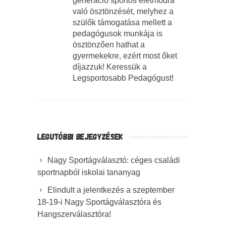
generáció sportos életmódra
való ösztönzését, melyhez a
szülők támogatása mellett a
pedagógusok munkája is
ösztönzően hathat a
gyermekekre, ezért most őket
díjazzuk! Keressük a
Legsportosabb Pedagógust!
LEGUTÓBBI BEJEGYZÉSEK
Nagy Sportágválasztó: céges családi
sportnapból iskolai tananyag
Elindult a jelentkezés a szeptember
18-19-i Nagy Sportágválasztóra és
Hangszerválasztóra!