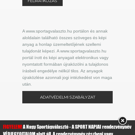
A www.sportagvalaszto.hu portálon és annak
aloldalain található összes szöveges és képi
anyag a honlap üzemeltetőjének szellemi
tulajdonát képezi. A www.sportagvalaszto.hu
portál írott és képi anyagait elektronikus vagy
nyomtatott formában újraközölni a tulajdonos
írásbeli engedélye nélkül tilos. Az anyagok
újraközlése azonnali jogi intézkedést von maga
után.
ADATVÉDELMI SZABÁLYZAT
FIGYELEM!
A Nagy Sportágválasztó - A SPORT NAPJAI rendezvénynév
VÉDJEGYOLTALOM alatt áll. A rendezvénynév részbeni vagy