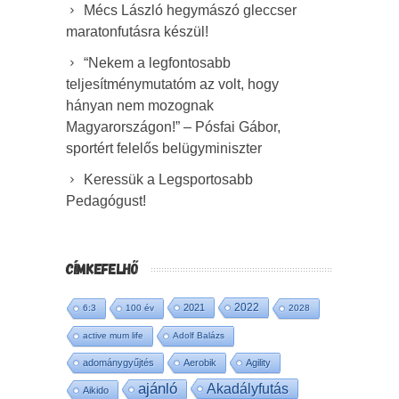
Mécs László hegymászó gleccser
maratonfutásra készül!
“Nekem a legfontosabb
teljesítménymutatóm az volt, hogy
hányan nem mozognak
Magyarországon!” – Pósfai Gábor,
sportért felelős belügyminiszter
Keressük a Legsportosabb
Pedagógust!
CÍMKEFELHŐ
2022
2021
6:3
100 év
2028
active mum life
Adolf Balázs
adománygyűjtés
Aerobik
Agility
ajánló
Akadályfutás
Aikido