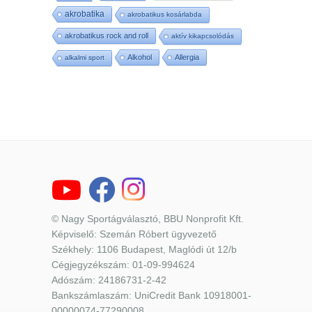
akrobatika
akrobatikus kosárlabda
akrobatikus rock and roll
aktív kikapcsolódás
Alkohol
Allergia
alkalmi sport
© Nagy Sportágválasztó, BBU Nonprofit Kft.
Képviselő: Szemán Róbert ügyvezető
Székhely: 1106 Budapest, Maglódi út 12/b
Cégjegyzékszám: 01-09-994624
Adószám: 24186731-2-42
Bankszámlaszám: UniCredit Bank 10918001-
00000074-77290008