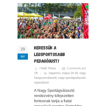
KERESSÜK A
29
LEGSPORTOSABB
ápr
PEDAGÓGUST!
/ Feith Tímea
Comments are
Off
ingyenes
,
május 29-30
,
nagy
hangszerválasztó
,
nagy sportágválasztó
,
regisztráció
A Nagy Sportágválasztó
rendezvény kifejezetten
fontosnak tartja a fiatal