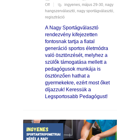
Off
ingyenes
,
május 29-30
,
nagy
hangszerválasztó
,
nagy sportágválasztó
,
regisztráció
A Nagy Sportágválasztó
rendezvény kifejezetten
fontosnak tartja a fiatal
generáció sportos életmódra
való ösztönzését, melyhez a
szülők támogatása mellett a
pedagógusok munkája is
ösztönzően hathat a
gyermekekre, ezért most őket
díjazzuk! Keressük a
Legsportosabb Pedagógust!