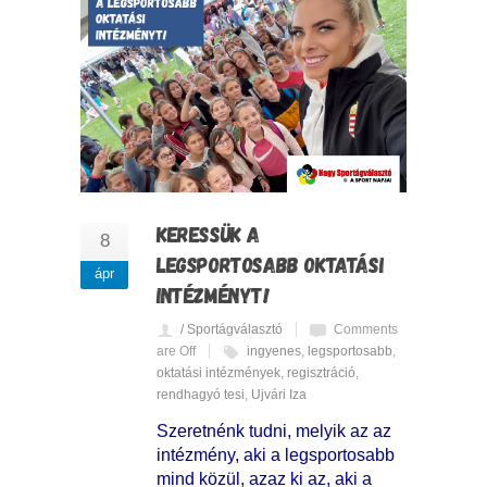
KERESSÜK A
8
LEGSPORTOSABB OKTATÁSI
ápr
INTÉZMÉNYT!
/ Sportágválasztó
Comments
are Off
ingyenes
,
legsportosabb
,
oktatási intézmények
,
regisztráció
,
rendhagyó tesi
,
Ujvári Iza
Szeretnénk tudni, melyik az az
intézmény, aki a legsportosabb
mind közül, azaz ki az, aki a