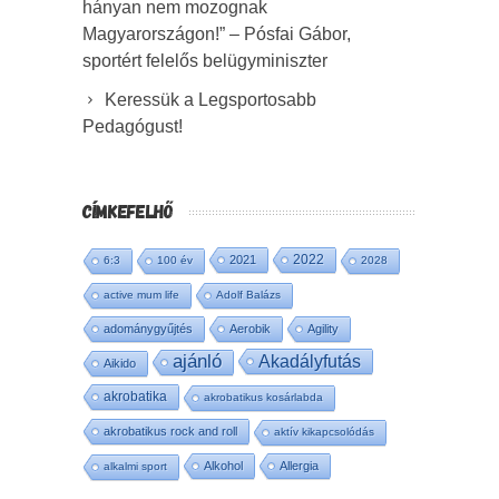
hányan nem mozognak
Magyarországon!” – Pósfai Gábor,
sportért felelős belügyminiszter
Keressük a Legsportosabb
Pedagógust!
CÍMKEFELHŐ
2022
2021
6:3
100 év
2028
active mum life
Adolf Balázs
adománygyűjtés
Aerobik
Agility
ajánló
Akadályfutás
Aikido
akrobatika
akrobatikus kosárlabda
akrobatikus rock and roll
aktív kikapcsolódás
Alkohol
Allergia
alkalmi sport