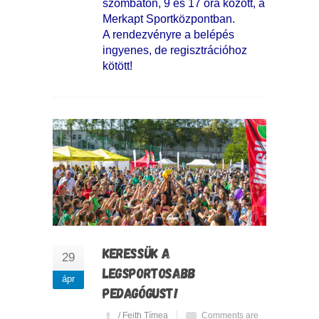
szombaton, 9 és 17 óra között, a
Merkapt Sportközpontban.
A rendezvényre a belépés
ingyenes, de regisztrációhoz
kötött!
KERESSÜK A
29
LEGSPORTOSABB
ápr
PEDAGÓGUST!
/ Feith Tímea
Comments are