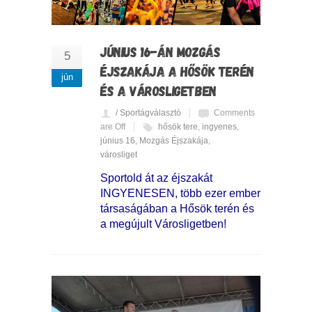
JÚNIUS 16-ÁN MOZGÁS
5
ÉJSZAKÁJA A HŐSÖK TERÉN
jún
ÉS A VÁROSLIGETBEN
/ Sportágválasztó
Comments
are Off
hősök tere
,
ingyenes
,
június 16
,
Mozgás Éjszakája
,
városliget
Sportold át az éjszakát
INGYENESEN, több ezer ember
társaságában a Hősök terén és
a megújult Városligetben!