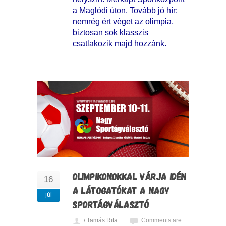
a Maglódi úton. Tovább jó hír:
nemrég ért véget az olimpia,
biztosan sok klasszis
csatlakozik majd hozzánk.
OLIMPIKONOKKAL VÁRJA IDÉN
16
A LÁTOGATÓKAT A NAGY
júl
SPORTÁGVÁLASZTÓ
/ Tamás Rita
Comments are