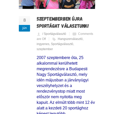
SZEPTEMBERBEN ÚJRA
8
SPORTÁGAT VÁLASZTUNK!
jún
/ Sportágválasztó
Comments
are Off
Hangszerválasztó
,
ingyenes
,
Sportágválasztó
,
szeptember
2007 szeptembere óta, 25
alkalommal kerülhetett
megrendezésre a Budapesti
Nagy Sportágválasztó, mely
idén májusban a járványügyi
veszélyhelyzet és a
rendezvénystop miatt most
először nem nyitotta meg
kapuit. Az elmúlt több mint 12 év
alatt a kezdeti 20 sportághoz
képest legutóbb,