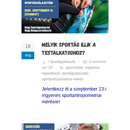
MELYIK SPORTÁG ILLIK A
18
TESTALKATODHOZ?
aug
/ Sportágválasztó
Comments
are Off
gyermekek
,
ingyenes
,
regisztráció
,
sportágválasztás
,
sportantropometriai mérés
Jelentkezz itt a szeptember 13-i
ingyenes sportantropometriai
mérésre!