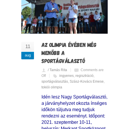
AZ OLIMPIA ÉVÉBEN MÉG
11
MENŐBB A
aug
SPORTÁGVÁLASZTÓ
/ Tamás Rita
Comments are
Off
ingyenes
,
regisztráció
,
sportágválasztás
,
Szász-Kovács Emese
,
tokiói olimpia
Idén lesz Nagy Sportágválasztó,
a járványhelyzet okozta ínséges
időkön túljutva meg tudjuk
rendezni az eseményt. Időpont:
2021. szeptember 10-11,
helyszín: Merkapt Sportközpont