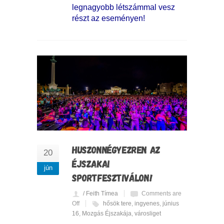
legnagyobb létszámmal vesz
részt az eseményen!
HUSZONNÉGYEZREN AZ
20
ÉJSZAKAI
jún
SPORTFESZTIVÁLON!
/ Feith Tímea
Comments are
Off
hősök tere
,
ingyenes
,
június
16
,
Mozgás Éjszakája
,
városliget