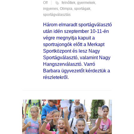
Off
felnőttek
,
gyermekek
,
ingyenes
,
Olimpia
,
sportágak
,
sportágválasztás
Három elmaradt sportágválasztó
után idén szeptember 10-11-én
végre megnyitja kapuit a
sportrajongók előtt a Merkapt
Sportközpont és lesz Nagy
Sportágválasztó, valamint Nagy
Hangszerválasztó. Varró
Barbara ügyvezetőt kérdeztük a
részletekről.