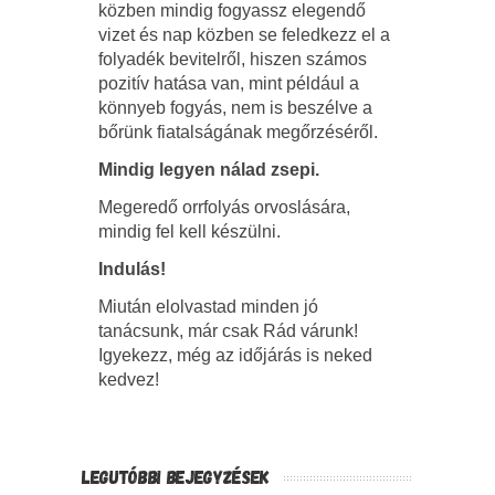
közben mindig fogyassz elegendő
vizet és nap közben se feledkezz el a
folyadék bevitelről, hiszen számos
pozitív hatása van, mint például a
könnyeb fogyás, nem is beszélve a
bőrünk fiatalságának megőrzéséről.
Mindig legyen nálad zsepi.
Megeredő orrfolyás orvoslására,
mindig fel kell készülni.
Indulás!
Miután elolvastad minden jó
tanácsunk, már csak Rád várunk!
Igyekezz, még az időjárás is neked
kedvez!
LEGUTÓBBI BEJEGYZÉSEK