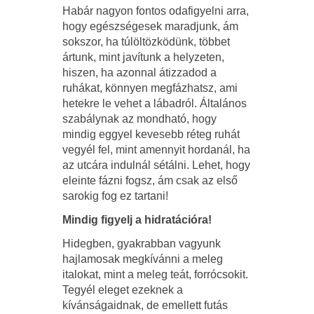
Habár nagyon fontos odafigyelni arra,
hogy egészségesek maradjunk, ám
sokszor, ha túlöltözködünk, többet
ártunk, mint javítunk a helyzeten,
hiszen, ha azonnal átizzadod a
ruhákat, könnyen megfázhatsz, ami
hetekre le vehet a lábadról. Általános
szabálynak az mondható, hogy
mindig eggyel kevesebb réteg ruhát
vegyél fel, mint amennyit hordanál, ha
az utcára indulnál sétálni. Lehet, hogy
eleinte fázni fogsz, ám csak az első
sarokig fog ez tartani!
Mindig figyelj a hidratációra!
Hidegben, gyakrabban vagyunk
hajlamosak megkívánni a meleg
italokat, mint a meleg teát, forrócsokit.
Tegyél eleget ezeknek a
kívánságaidnak, de emellett futás