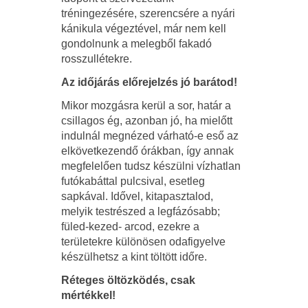
tréningezésére, szerencsére a nyári
kánikula végeztével, már nem kell
gondolnunk a melegből fakadó
rosszullétekre.
Az időjárás előrejelzés jó barátod!
Mikor mozgásra kerül a sor, határ a
csillagos ég, azonban jó, ha mielőtt
indulnál megnézed várható-e eső az
elkövetkezendő órákban, így annak
megfelelően tudsz készülni vízhatlan
futókabáttal pulcsival, esetleg
sapkával. Idővel, kitapasztalod,
melyik testrészed a legfázósabb;
füled-kezed- arcod, ezekre a
területekre különösen odafigyelve
készülhetsz a kint töltött időre.
Réteges öltözködés, csak
mértékkel!