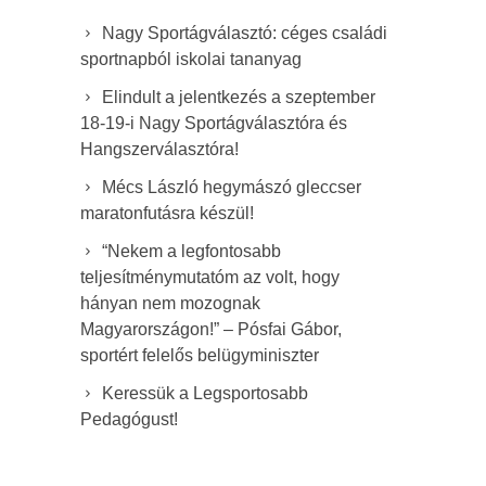
Nagy Sportágválasztó: céges családi
sportnapból iskolai tananyag
Elindult a jelentkezés a szeptember
18-19-i Nagy Sportágválasztóra és
Hangszerválasztóra!
Mécs László hegymászó gleccser
maratonfutásra készül!
“Nekem a legfontosabb
teljesítménymutatóm az volt, hogy
hányan nem mozognak
Magyarországon!” – Pósfai Gábor,
sportért felelős belügyminiszter
Keressük a Legsportosabb
Pedagógust!