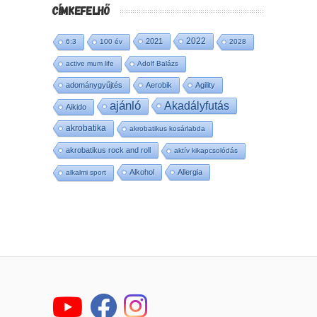
CÍMKEFELHŐ
2022
2021
6:3
100 év
2028
active mum life
Adolf Balázs
adománygyűjtés
Aerobik
Agility
ajánló
Akadályfutás
Aikido
akrobatika
akrobatikus kosárlabda
akrobatikus rock and roll
aktív kikapcsolódás
Alkohol
Allergia
alkalmi sport