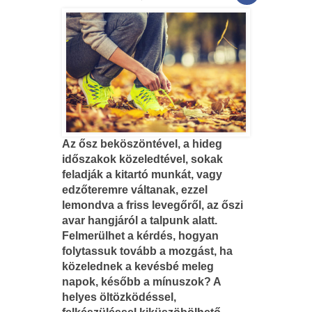
Az ősz beköszöntével, a hideg
időszakok közeledtével, sokak
feladják a kitartó munkát, vagy
edzőteremre váltanak, ezzel
lemondva a friss levegőről, az őszi
avar hangjáról a talpunk alatt.
Felmerülhet a kérdés, hogyan
folytassuk tovább a mozgást, ha
közelednek a kevésbé meleg
napok, később a mínuszok? A
helyes öltözködéssel,