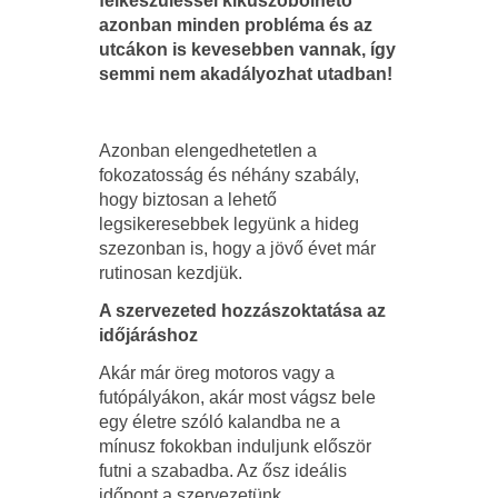
felkészüléssel kiküszöbölhető
azonban minden probléma és az
utcákon is kevesebben vannak, így
semmi nem akadályozhat utadban!
Azonban elengedhetetlen a
fokozatosság és néhány szabály,
hogy biztosan a lehető
legsikeresebbek legyünk a hideg
szezonban is, hogy a jövő évet már
rutinosan kezdjük.
A szervezeted hozzászoktatása az
időjáráshoz
Akár már öreg motoros vagy a
futópályákon, akár most vágsz bele
egy életre szóló kalandba ne a
mínusz fokokban induljunk először
futni a szabadba. Az ősz ideális
időpont a szervezetünk