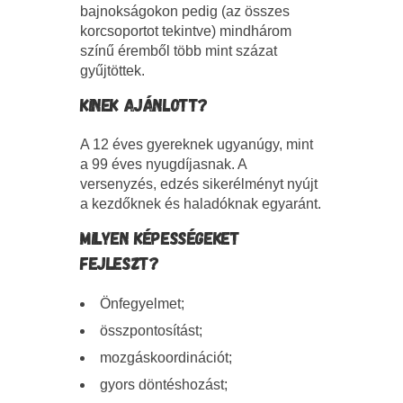
bajnokságokon pedig (az összes
korcsoportot tekintve) mindhárom
színű éremből több mint százat
gyűjtöttek.
KINEK AJÁNLOTT?
A 12 éves gyereknek ugyanúgy, mint
a 99 éves nyugdíjasnak. A
versenyzés, edzés sikerélményt nyújt
a kezdőknek és haladóknak egyaránt.
MILYEN KÉPESSÉGEKET
FEJLESZT?
Önfegyelmet;
összpontosítást;
mozgáskoordinációt;
gyors döntéshozást;