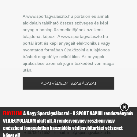
A www.sportagvalaszto.hu portálon és annak
aloldalain található összes szöveges és képi
anyag a honlap üzemeltetőjének szellemi
tulajdonát képezi. A www.sportagvalaszto.hu
portál írott és képi anyagait elektronikus vagy
nyomtatott formában újraközölni a tulajdonos
írásbeli engedélye nélkül tilos. Az anyagok
újraközlése azonnali jogi intézkedést von maga
után.
ADATVÉDELMI SZABÁLYZAT
FIGYELEM!
A Nagy Sportágválasztó - A SPORT NAPJAI rendezvénynév
VÉDJEGYOLTALOM alatt áll. A rendezvénynév részbeni vagy
Nagy Sportágválasztó
© 2019 | Telefon:
egészbeni jogosulatlan használója védjegybitorlási vétséget
+36706471652 | E-mail: info@sportagvalaszto.hu
követ el!