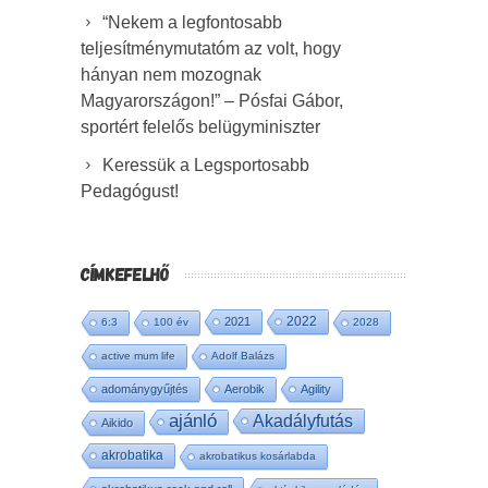
“Nekem a legfontosabb
teljesítménymutatóm az volt, hogy
hányan nem mozognak
Magyarországon!” – Pósfai Gábor,
sportért felelős belügyminiszter
Keressük a Legsportosabb
Pedagógust!
CÍMKEFELHŐ
2022
2021
6:3
100 év
2028
active mum life
Adolf Balázs
adománygyűjtés
Aerobik
Agility
ajánló
Akadályfutás
Aikido
akrobatika
akrobatikus kosárlabda