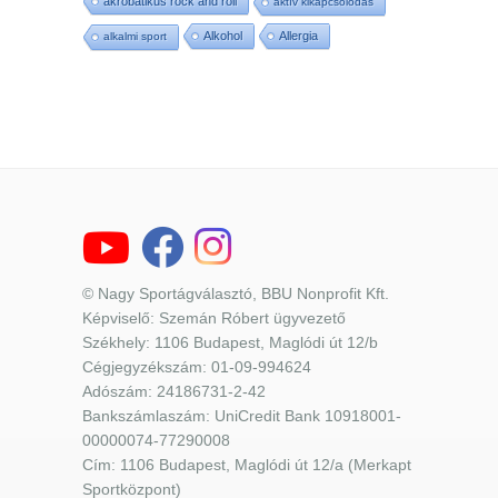
akrobatikus rock and roll
aktív kikapcsolódás
Alkohol
Allergia
alkalmi sport
© Nagy Sportágválasztó, BBU Nonprofit Kft.
Képviselő: Szemán Róbert ügyvezető
Székhely: 1106 Budapest, Maglódi út 12/b
Cégjegyzékszám: 01-09-994624
Adószám: 24186731-2-42
Bankszámlaszám: UniCredit Bank 10918001-
00000074-77290008
Cím: 1106 Budapest, Maglódi út 12/a (Merkapt
Sportközpont)