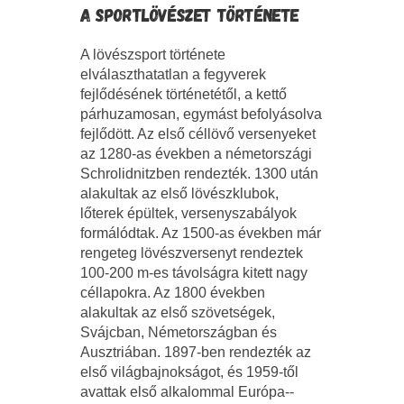
A SPORTLÖVÉSZET TÖRTÉNETE
A lövészsport története
elválaszthatatlan a fegyverek
fejlődésének történetétől, a kettő
párhuzamosan, egymást befolyásolva
fejlődött. Az első céllövő versenyeket
az 1280-as években a németországi
Schrolidnitzben rendezték. 1300 után
alakultak az első lövészklubok,
lőterek épültek, versenyszabályok
formálódtak. Az 1500-as években már
rengeteg lövészversenyt rendeztek
100-200 m-es távolságra kitett nagy
céllapokra. Az 1800 években
alakultak az első szövetségek,
Svájcban, Németországban és
Ausztriában. 1897-ben rendezték az
első világbajnokságot, és 1959-től
avattak első alkalommal Európa-­