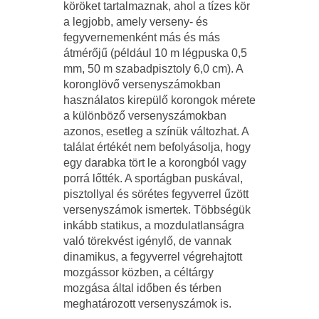
köröket tartalmaznak, ahol a tízes kör
a legjobb, amely verseny- és
fegyvernemenként más és más
átmérőjű (például 10 m légpuska 0,5
mm, 50 m szabadpisztoly 6,0 cm). A
koronglövő versenyszámokban
használatos kirepülő korongok mérete
a különböző versenyszá­mokban
azonos, esetleg a színük változhat. A
találat értékét nem befolyásolja, hogy
egy darabka tört le a korongból vagy
porrá lőtték. A sportágban puskával,
pisztollyal és sörétes fegyverrel űzött
versenyszámok ismertek. Többségük
inkább statikus, a mozdulatlanságra
való törekvést igénylő, de vannak
dinamikus, a fegyverrel végrehajtott
mozgássor közben, a céltárgy
mozgása által időben és térben
meghatározott versenyszámok is.