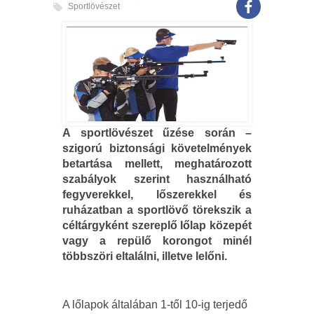
Sportlövészet
A sportlövészet űzése során –
szigorú biz­tonsági követelmények
betartása mellett, meghatározott
szabályok szerint használható
fegyverekkel, lőszerekkel és
ruházatban a sportlövő törekszik a
céltárgyként szereplő lőlap közepét
vagy a repülő korongot minél
többszöri eltalálni, illetve lelőni.
A lőlapok általában 1-től 10-ig terjedő