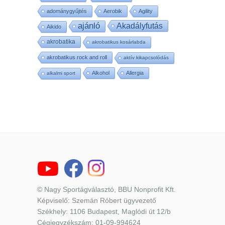
adománygyűjtés
Aerobik
Agility
ajánló
Akadályfutás
Aikido
akrobatika
akrobatikus kosárlabda
akrobatikus rock and roll
aktív kikapcsolódás
Alkohol
Allergia
alkalmi sport
© Nagy Sportágválasztó, BBU Nonprofit Kft.
Képviselő: Szemán Róbert ügyvezető
Székhely: 1106 Budapest, Maglódi út 12/b
Cégjegyzékszám: 01-09-994624