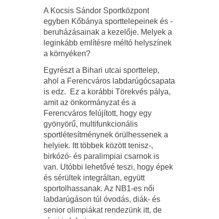
A Kocsis Sándor Sportközpont
egyben Kőbánya sporttelepeinek és -
beruházásainak a kezelője. Melyek a
leginkább említésre méltó helyszínek
a környéken?
Egyrészt a Bihari utcai sporttelep,
ahol a Ferencváros labdarúgócsapata
is edz. Ez a korábbi Törekvés pálya,
amit az önkormányzat és a
Ferencváros felújított, hogy egy
gyönyörű, multifunkcionális
sportlétesítménynek örülhessenek a
helyiek. Itt többek között tenisz-,
birkózó- és paralimpiai csarnok is
van. Utóbbi lehetővé teszi, hogy épek
és sérültek integráltan, együtt
sportolhassanak. Az NB1-es női
labdarúgáson túl óvodás, diák- és
senior olimpiákat rendezünk itt, de