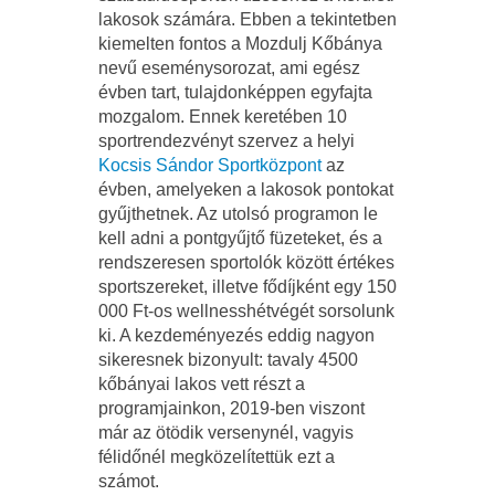
lakosok számára. Ebben a tekintetben
kiemelten fontos a Mozdulj Kőbánya
nevű eseménysorozat, ami egész
évben tart, tulajdonképpen egyfajta
mozgalom. Ennek keretében 10
sportrendezvényt szervez a helyi
Kocsis Sándor Sportközpont
az
évben, amelyeken a lakosok pontokat
gyűjthetnek. Az utolsó programon le
kell adni a pontgyűjtő füzeteket, és a
rendszeresen sportolók között értékes
sportszereket, illetve fődíjként egy 150
000 Ft-os wellnesshétvégét sorsolunk
ki. A kezdeményezés eddig nagyon
sikeresnek bizonyult: tavaly 4500
kőbányai lakos vett részt a
programjainkon, 2019-ben viszont
már az ötödik versenynél, vagyis
félidőnél megközelítettük ezt a
számot.