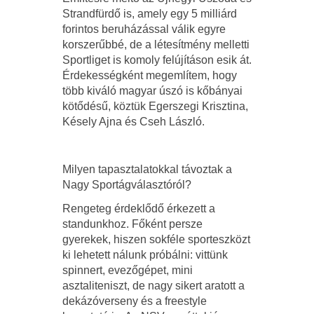
Strandfürdő is, amely egy 5 milliárd
forintos beruházással válik egyre
korszerűbbé, de a létesítmény melletti
Sportliget is komoly felújításon esik át.
Érdekességként megemlítem, hogy
több kiváló magyar úszó is kőbányai
kötődésű, köztük Egerszegi Krisztina,
Késely Ajna és Cseh László.
Milyen tapasztalatokkal távoztak a
Nagy Sportágválasztóról?
Rengeteg érdeklődő érkezett a
standunkhoz. Főként persze
gyerekek, hiszen sokféle sporteszközt
ki lehetett nálunk próbálni: vittünk
spinnert, evezőgépet, mini
asztaliteniszt, de nagy sikert aratott a
dekázóverseny és a freestyle