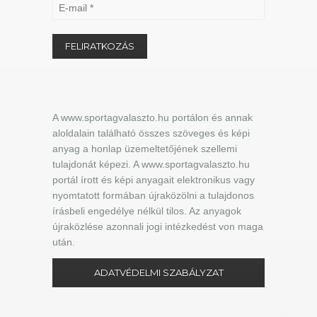
A www.sportagvalaszto.hu portálon és annak
aloldalain található összes szöveges és képi
anyag a honlap üzemeltetőjének szellemi
tulajdonát képezi. A www.sportagvalaszto.hu
portál írott és képi anyagait elektronikus vagy
nyomtatott formában újraközölni a tulajdonos
írásbeli engedélye nélkül tilos. Az anyagok
újraközlése azonnali jogi intézkedést von maga
után.
ADATVÉDELMI SZABÁLYZAT