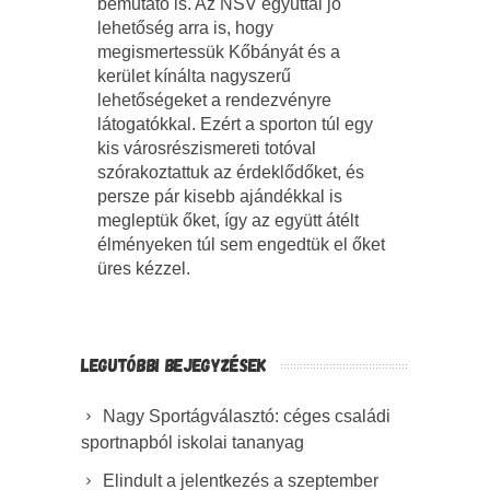
bemutató is. Az NSV egyúttal jó
lehetőség arra is, hogy
megismertessük Kőbányát és a
kerület kínálta nagyszerű
lehetőségeket a rendezvényre
látogatókkal. Ezért a sporton túl egy
kis városrészismereti totóval
szórakoztattuk az érdeklődőket, és
persze pár kisebb ajándékkal is
megleptük őket, így az együtt átélt
élményeken túl sem engedtük el őket
üres kézzel.
LEGUTÓBBI BEJEGYZÉSEK
Nagy Sportágválasztó: céges családi
sportnapból iskolai tananyag
Elindult a jelentkezés a szeptember