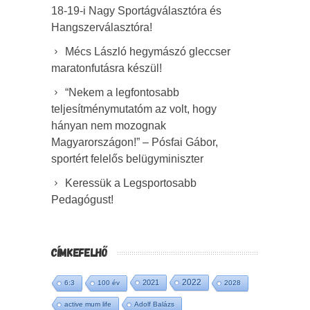
18-19-i Nagy Sportágválasztóra és
Hangszerválasztóra!
Mécs László hegymászó gleccser
maratonfutásra készül!
“Nekem a legfontosabb
teljesítménymutatóm az volt, hogy
hányan nem mozognak
Magyarországon!” – Pósfai Gábor,
sportért felelős belügyminiszter
Keressük a Legsportosabb
Pedagógust!
CÍMKEFELHŐ
2022
2021
6:3
100 év
2028
active mum life
Adolf Balázs