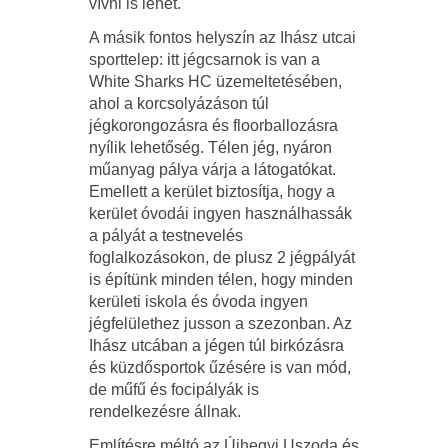
vívni is lehet.
A másik fontos helyszín az Ihász utcai
sporttelep: itt jégcsarnok is van a
White Sharks HC üzemeltetésében,
ahol a korcsolyázáson túl
jégkorongozásra és floorballozásra
nyílik lehetőség. Télen jég, nyáron
műanyag pálya várja a látogatókat.
Emellett a kerület biztosítja, hogy a
kerület óvodái ingyen használhassák
a pályát a testnevelés
foglalkozásokon, de plusz 2 jégpályát
is építünk minden télen, hogy minden
kerületi iskola és óvoda ingyen
jégfelülethez jusson a szezonban. Az
Ihász utcában a jégen túl birkózásra
és küzdősportok űzésére is van mód,
de műfű és focipályák is
rendelkezésre állnak.
Említésre méltó az Újhegyi Uszoda és