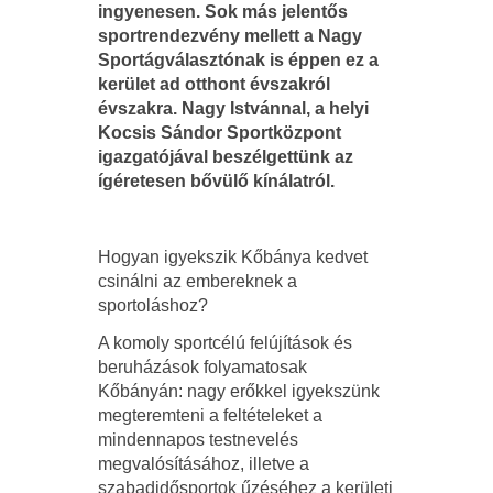
ingyenesen. Sok más jelentős
sportrendezvény mellett a Nagy
Sportágválasztónak is éppen ez a
kerület ad otthont évszakról
évszakra. Nagy Istvánnal, a helyi
Kocsis Sándor Sportközpont
igazgatójával beszélgettünk az
ígéretesen bővülő kínálatról.
Hogyan igyekszik Kőbánya kedvet
csinálni az embereknek a
sportoláshoz?
A komoly sportcélú felújítások és
beruházások folyamatosak
Kőbányán: nagy erőkkel igyekszünk
megteremteni a feltételeket a
mindennapos testnevelés
megvalósításához, illetve a
szabadidősportok űzéséhez a kerületi