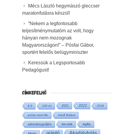
Mécs László hegymászó gleccser
maratonfutásra készül!
“Nekem a legfontosabb
teljesítménymutatóm az volt, hogy
hányan nem mozognak
Magyarországon!” – Pósfai Gábor,
sportért felelős belügyminiszter
Keressük a Legsportosabb
Pedagógust!
CÍMKEFELHŐ
2022
2021
6:3
100 év
2028
active mum life
Adolf Balázs
adománygyűjtés
Aerobik
Agility
ajánló
Akadályfutás
Aikido