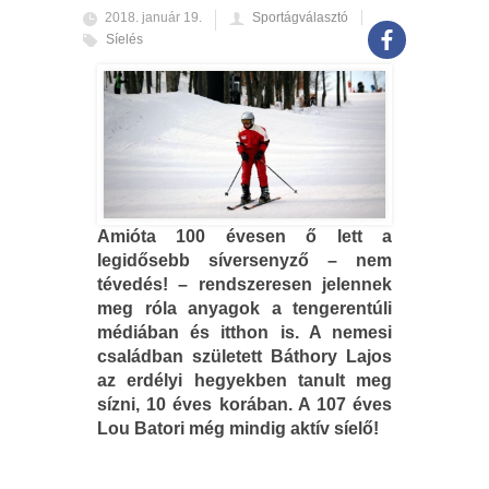
2018. január 19.
Sportágválasztó
Síelés
Amióta 100 évesen ő lett a
legidősebb síversenyző – nem
tévedés! – rendszeresen jelennek
meg róla anyagok a tengerentúli
médiában és itthon is. A nemesi
családban született Báthory Lajos
az erdélyi hegyekben tanult meg
sízni, 10 éves korában. A 107 éves
Lou Batori még mindig aktív síelő!