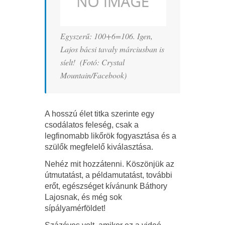
Egyszerű: 100+6=106. Igen,
Lajos bácsi tavaly márciusban is
síelt! (Fotó: Crystal
Mountain/Facebook)
A hosszú élet titka szerinte egy
csodálatos feleség, csak a
legfinomabb likőrök fogyasztása és a
szülők megfelelő kiválasztása.
Nehéz mit hozzátenni. Köszönjük az
útmutatást, a példamutatást, további
erőt, egészséget kívánunk Báthory
Lajosnak, és még sok
sípályamérföldet!