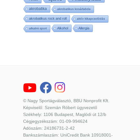
akrobatika
akrobatikus kosárlabda
akrobatikus rock and roll
aktív kikapcsolódás
Alkohol
Allergia
alkalmi sport
© Nagy Sportágválasztó, BBU Nonprofit Kft.
Képviselő: Szemán Róbert ügyvezető
Székhely: 1106 Budapest, Maglódi út 12/b
Cégjegyzékszám: 01-09-994624
Adószám: 24186731-2-42
Bankszámlaszám: UniCredit Bank 10918001-