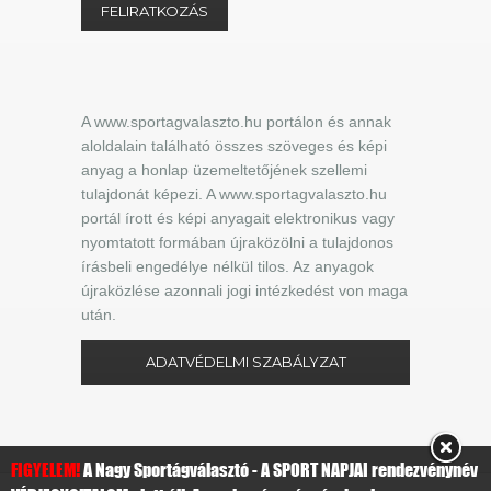
A www.sportagvalaszto.hu portálon és annak
aloldalain található összes szöveges és képi
anyag a honlap üzemeltetőjének szellemi
tulajdonát képezi. A www.sportagvalaszto.hu
portál írott és képi anyagait elektronikus vagy
nyomtatott formában újraközölni a tulajdonos
írásbeli engedélye nélkül tilos. Az anyagok
újraközlése azonnali jogi intézkedést von maga
után.
ADATVÉDELMI SZABÁLYZAT
FIGYELEM!
A Nagy Sportágválasztó - A SPORT NAPJAI rendezvénynév