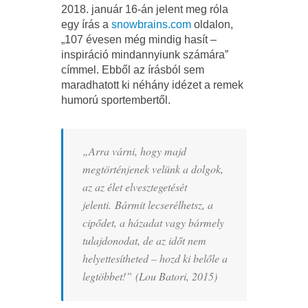
2018. január 16-án jelent meg róla
egy írás a
snowbrains.com
oldalon,
„107 évesen még mindig hasít –
inspiráció mindannyiunk számára”
címmel. Ebből az írásból sem
maradhatott ki néhány idézet a remek
humorú sportembertől.
„Arra várni, hogy majd
megtörténjenek velünk a dolgok,
az az élet elvesztegetését
jelenti. Bármit lecserélhetsz, a
cipődet, a házadat vagy bármely
tulajdonodat, de az időt nem
helyettesítheted – hozd ki belőle a
legtöbbet!” (Lou Batori, 2015)