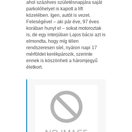
ahol százéves születésnapjára saját
parkolóhelyet is kapott a lift
közelében. Igen, autót is vezet.
Feleségével – aki pár éve, 97 éves
korában hunyt el – sokat motoroztak
is, de egy interjúban Lajos bácsi azt is
elmondta, hogy míg télen
rendszeresen síel, nyáron napi 17
mérföldet kerékpározik, szerinte
ennek is köszönheti a háromjegyű
életkort.