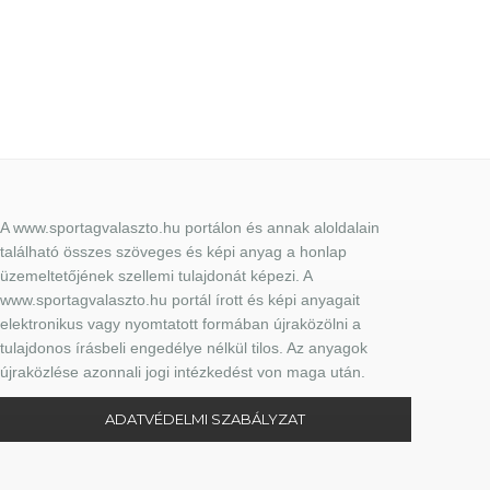
A www.sportagvalaszto.hu portálon és annak aloldalain
található összes szöveges és képi anyag a honlap
üzemeltetőjének szellemi tulajdonát képezi. A
www.sportagvalaszto.hu portál írott és képi anyagait
elektronikus vagy nyomtatott formában újraközölni a
tulajdonos írásbeli engedélye nélkül tilos. Az anyagok
újraközlése azonnali jogi intézkedést von maga után.
ADATVÉDELMI SZABÁLYZAT