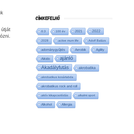
uk
CÍMKEFELHŐ
útját
2022
2021
6:3
100 év
ózni.
2028
active mum life
Adolf Balázs
adománygyűjtés
Aerobik
Agility
ajánló
Aikido
Akadályfutás
akrobatika
akrobatikus kosárlabda
akrobatikus rock and roll
aktív kikapcsolódás
alkalmi sport
Alkohol
Allergia