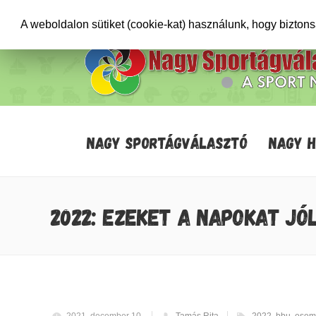
+36706471652
info@sportagvalaszto.hu
A weboldalon sütiket (cookie-kat) használunk, hogy bizton
NAGY SPORTÁGVÁLASZTÓ
NAGY 
2022: EZEKET A NAPOKAT JÓ