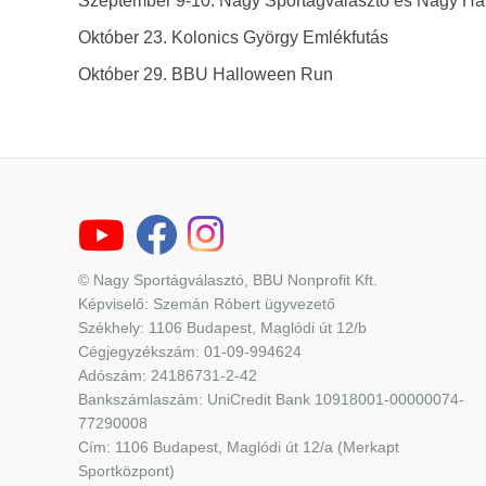
Szeptember 9-10. Nagy Sportágválasztó és Nagy Ha
Október 23. Kolonics György Emlékfutás
Október 29. BBU Halloween Run
© Nagy Sportágválasztó, BBU Nonprofit Kft.
Képviselő: Szemán Róbert ügyvezető
Székhely: 1106 Budapest, Maglódi út 12/b
Cégjegyzékszám: 01-09-994624
Adószám: 24186731-2-42
Bankszámlaszám: UniCredit Bank 10918001-00000074-
77290008
Cím: 1106 Budapest, Maglódi út 12/a (Merkapt
Sportközpont)