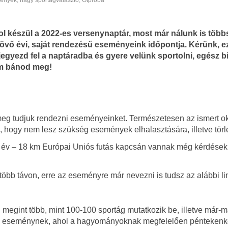
ények
,
nagy sportágválasztó
,
Ötpróba
l készül a 2022-es versenynaptár, most már nálunk is töb
jövő évi, saját rendezésű eseményeink időpontja. Kérünk, e
egyezd fel a naptáradba és gyere velünk sportolni, egész bi
m bánod meg!
eg tudjuk rendezni eseményeinket. Természetesen az ismert ok
e, hogy nem lesz szükség események elhalasztására, illetve törl
8 év – 18 km Európai Uniós futás kapcsán vannak még kérdések
 több távon, erre az eseményre már nevezni is tudsz az alábbi li
megint több, mint 100-100 sportág mutatkozik be, illetve már-m
z eseménynek, ahol a hagyományoknak megfelelően péntekenk