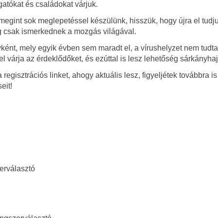
atókat és családokat várjuk.
 megint sok meglepetéssel készülünk, hisszük, hogy újra el tudj
ég csak ismerkednek a mozgás világával.
ént, mely egyik évben sem maradt el, a vírushelyzet nem tudta 
l várja az érdeklődőket, és ezúttal is lesz lehetőség sárkányhaj
isztrációs linket, ahogy aktuális lesz, figyeljétek továbbra is
eit!
erválasztó