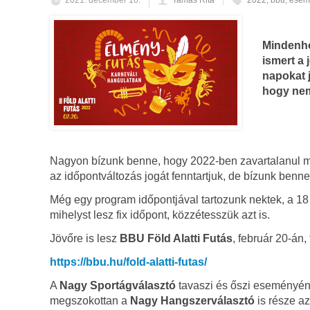
2021. december 10.
Tamás Rita
2022
,
bbu
,
esem
Mindenho
ismert a 
napokat j
hogy ne
Nagyon bízunk benne, hogy 2022-ben zavartalanul m
az időpontváltozás jogát fenntartjuk, de bízunk benn
Még egy program időpontjával tartozunk nektek, a 1
mihelyst lesz fix időpont, közzétesszük azt is.
Jövőre is lesz
BBU Föld Alatti Futás
, február 20-án,
https://bbu.hu/fold-alatti-futas/
A
Nagy Sportágválasztó
tavaszi és őszi eseményén 
megszokottan a
Nagy Hangszerválasztó
is része a