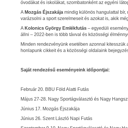
óvodákat és iskolákat, szombatonként az egyéni látog
A
Mozgás Éjszakája
mindig különös hangulattal bír,
varázsolni a sport szerelmeseit és azokat is, akik m
A
Kolonics György Emlékfutás
– egyedüli eseményk
állni – 2022-ben is több távval és közösségi élménnye
Minden rendezvényünk esetében azonnal kitesszük a reg
honlapunk cikkeit és a közösségi oldalaink bejegyzés
Saját rendezésű eseményeink időpontjai:
Február 20. BBU Föld Alatti Futás
Május 27-28. Nagy Sportágválasztó és Nagy Hangsz
Június 17. Mozgás Éjszakája
Június 26. Szent László Napi Futás