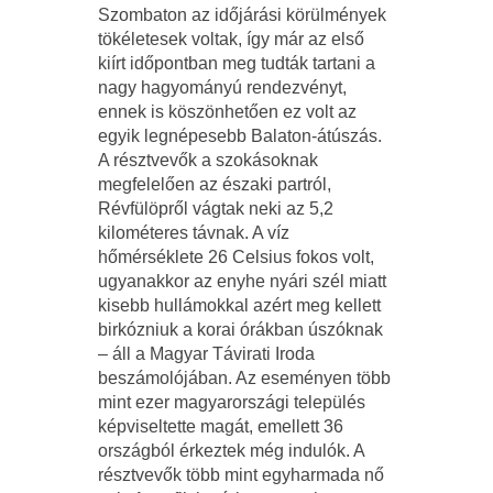
Szombaton az időjárási körülmények
tökéletesek voltak, így már az első
kiírt időpontban meg tudták tartani a
nagy hagyományú rendezvényt,
ennek is köszönhetően ez volt az
egyik legnépesebb Balaton-átúszás.
A résztvevők a szokásoknak
megfelelően az északi partról,
Révfülöpről vágtak neki az 5,2
kilométeres távnak. A víz
hőmérséklete 26 Celsius fokos volt,
ugyanakkor az enyhe nyári szél miatt
kisebb hullámokkal azért meg kellett
birkózniuk a korai órákban úszóknak
– áll a Magyar Távirati Iroda
beszámolójában. Az eseményen több
mint ezer magyarországi település
képviseltette magát, emellett 36
országból érkeztek még indulók. A
résztvevők több mint egyharmada nő