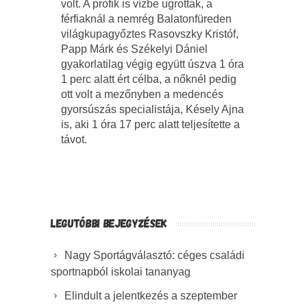
volt. A profik is vízbe ugrottak, a
férfiaknál a nemrég Balatonfüreden
világkupagyőztes Rasovszky Kristóf,
Papp Márk és Székelyi Dániel
gyakorlatilag végig együtt úszva 1 óra
1 perc alatt ért célba, a nőknél pedig
ott volt a mezőnyben a medencés
gyorsúszás specialistája, Késely Ajna
is, aki 1 óra 17 perc alatt teljesítette a
távot.
LEGUTÓBBI BEJEGYZÉSEK
Nagy Sportágválasztó: céges családi
sportnapból iskolai tananyag
Elindult a jelentkezés a szeptember