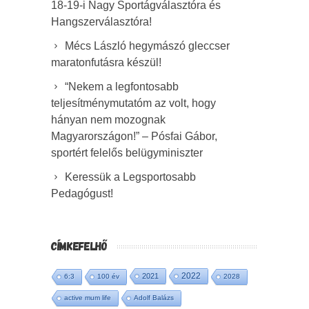
18-19-i Nagy Sportágválasztóra és
Hangszerválasztóra!
Mécs László hegymászó gleccser
maratonfutásra készül!
“Nekem a legfontosabb
teljesítménymutatóm az volt, hogy
hányan nem mozognak
Magyarországon!” – Pósfai Gábor,
sportért felelős belügyminiszter
Keressük a Legsportosabb
Pedagógust!
CÍMKEFELHŐ
2022
2021
6:3
100 év
2028
active mum life
Adolf Balázs