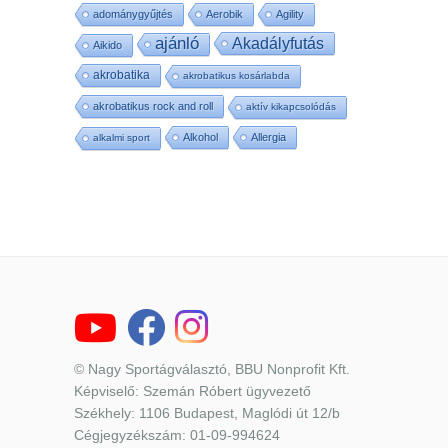
adománygyűjtés
Aerobik
Agility
ajánló
Akadályfutás
Aikido
akrobatika
akrobatikus kosárlabda
akrobatikus rock and roll
aktív kikapcsolódás
Alkohol
Allergia
alkalmi sport
© Nagy Sportágválasztó, BBU Nonprofit Kft.
Képviselő: Szemán Róbert ügyvezető
Székhely: 1106 Budapest, Maglódi út 12/b
Cégjegyzékszám: 01-09-994624