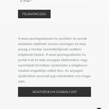
A www.sportagvalaszto.hu portálon és annak
aloldalain található összes szöveges és képi
anyag a honlap üzemeltetőjének szellemi
tulajdonát képezi. A www.sportagvalaszto.hu
portál írott és képi anyagait elektronikus vagy
nyomtatott formában újraközölni a tulajdonos
írásbeli engedélye nélkül tilos. Az anyagok
újraközlése azonnali jogi intézkedést von maga
után.
ADATVÉDELMI SZABÁLYZAT