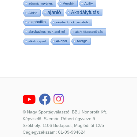
adománygyűjtés
Aerobik
Agility
ajánló
Akadályfutás
Aikido
akrobatika
akrobatikus kosárlabda
akrobatikus rock and roll
aktív kikapcsolódás
Alkohol
Allergia
alkalmi sport
© Nagy Sportágválasztó, BBU Nonprofit Kft.
Képviselő: Szemán Róbert ügyvezető
Székhely: 1106 Budapest, Maglódi út 12/b
Cégjegyzékszám: 01-09-994624