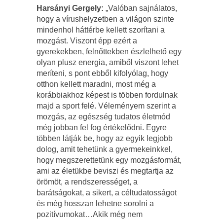
Harsányi Gergely:
„Valóban sajnálatos,
hogy a vírushelyzetben a világon szinte
mindenhol háttérbe kellett szorítani a
mozgást. Viszont épp ezért a
gyerekekben, felnőttekben észlelhető egy
olyan plusz energia, amiből viszont lehet
meríteni, s pont ebből kifolyólag, hogy
otthon kellett maradni, most még a
korábbiakhoz képest is többen fordulnak
majd a sport felé. Véleményem szerint a
mozgás, az egészség tudatos életmód
még jobban fel fog értékelődni. Egyre
többen látják be, hogy az egyik legjobb
dolog, amit tehetünk a gyermekeinkkel,
hogy megszerettetünk egy mozgásformát,
ami az életükbe beviszi és megtartja az
örömöt, a rendszerességet, a
barátságokat, a sikert, a céltudatosságot
és még hosszan lehetne sorolni a
pozitívumokat…Akik még nem