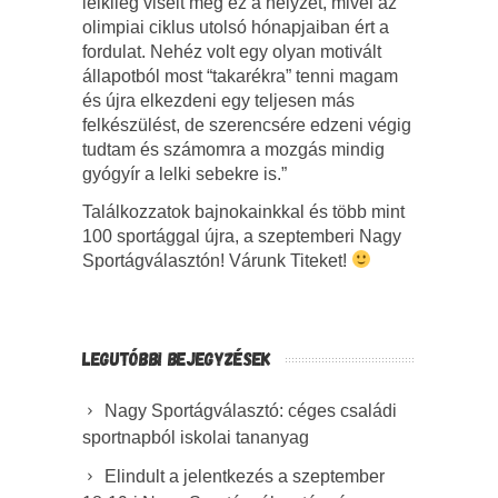
lelkileg viselt meg ez a helyzet, mivel az
olimpiai ciklus utolsó hónapjaiban ért a
fordulat. Nehéz volt egy olyan motivált
állapotból most “takarékra” tenni magam
és újra elkezdeni egy teljesen más
felkészülést, de szerencsére edzeni végig
tudtam és számomra a mozgás mindig
gyógyír a lelki sebekre is.”
Találkozzatok bajnokainkkal és több mint
100 sportággal újra, a szeptemberi Nagy
Sportágválasztón! Várunk Titeket!
LEGUTÓBBI BEJEGYZÉSEK
Nagy Sportágválasztó: céges családi
sportnapból iskolai tananyag
Elindult a jelentkezés a szeptember