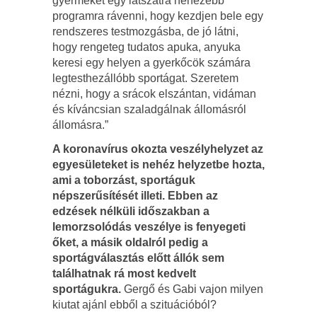
gyermeket egy látszatra nehezebb
programra rávenni, hogy kezdjen bele egy
rendszeres testmozgásba, de jó látni,
hogy rengeteg tudatos apuka, anyuka
keresi egy helyen a gyerkőcök számára
legtesthezállóbb sportágat. Szeretem
nézni, hogy a srácok elszántan, vidáman
és kíváncsian szaladgálnak állomásról
állomásra.”
A koronavírus okozta veszélyhelyzet az
egyesületeket is nehéz helyzetbe hozta,
ami a toborzást, sportáguk
népszerűsítését illeti. Ebben az
edzések nélküli időszakban a
lemorzsolódás veszélye is fenyegeti
őket, a másik oldalról pedig a
sportágválasztás előtt állók sem
találhatnak rá most kedvelt
sportágukra.
Gergő és Gabi vajon milyen
kiutat ajánl ebből a szituációból?