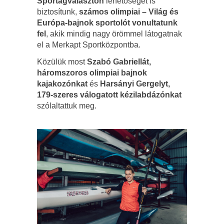
Sportágválasztón
lehetőséget is
biztosítunk,
számos olimpiai – Világ és
Európa-bajnok sportolót vonultatunk
fel
, akik mindig nagy örömmel látogatnak
el a Merkapt Sportközpontba.
Közülük most
Szabó Gabriellát,
háromszoros olimpiai bajnok
kajakozónkat
és
Harsányi Gergelyt,
179-szeres válogatott kézilabdázónkat
szólaltattuk meg.