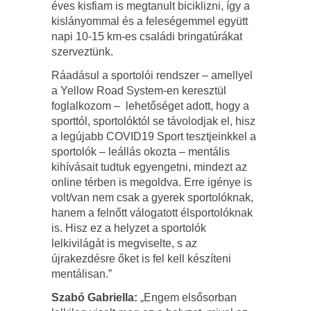
éves kisfiam is megtanult biciklizni, így a
kislányommal és a feleségemmel együtt
napi 10-15 km-es családi bringatúrákat
szerveztünk.
Ráadásul a sportolói rendszer – amellyel
a Yellow Road System-en keresztül
foglalkozom – lehetőséget adott, hogy a
sporttól, sportolóktól se távolodjak el, hisz
a legújabb COVID19 Sport tesztjeinkkel a
sportolók – leállás okozta – mentális
kihívásait tudtuk egyengetni, mindezt az
online térben is megoldva. Erre igénye is
volt/van nem csak a gyerek sportolóknak,
hanem a felnőtt válogatott élsportolóknak
is. Hisz ez a helyzet a sportolók
lelkivilágát is megviselte, s az
újrakezdésre őket is fel kell készíteni
mentálisan.”
Szabó Gabriella:
„Engem elsősorban