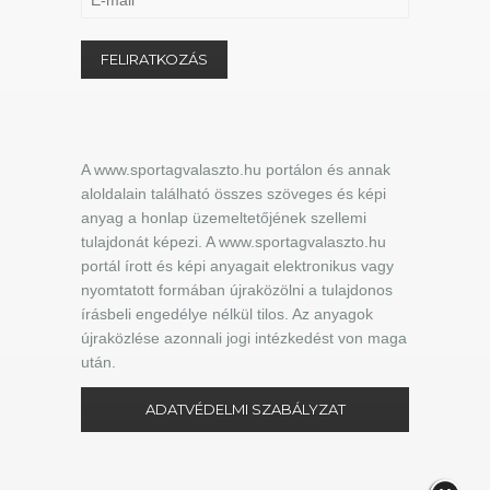
A www.sportagvalaszto.hu portálon és annak
aloldalain található összes szöveges és képi
anyag a honlap üzemeltetőjének szellemi
tulajdonát képezi. A www.sportagvalaszto.hu
portál írott és képi anyagait elektronikus vagy
nyomtatott formában újraközölni a tulajdonos
írásbeli engedélye nélkül tilos. Az anyagok
újraközlése azonnali jogi intézkedést von maga
után.
ADATVÉDELMI SZABÁLYZAT