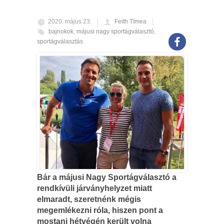
2020. május 23.
Feith Tímea
bajnokok
,
májusi nagy sportágválasztó
,
sportágválasztás
Bár a májusi Nagy Sportágválasztó a
rendkívüli járványhelyzet miatt
elmaradt, szeretnénk mégis
megemlékezni róla, hiszen pont a
mostani hétvégén került volna