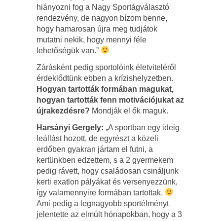
hiányozni fog a Nagy Sportágválasztó
rendezvény, de nagyon bízom benne,
hogy hamarosan újra meg tudjátok
mutatni nekik, hogy mennyi féle
lehetőségük van.”
Zárásként pedig sportolóink életviteléről
érdeklődtünk ebben a krízishelyzetben.
Hogyan tartották formában magukat,
hogyan tartották fenn motivációjukat az
újrakezdésre?
Mondják el ők maguk.
Harsányi Gergely:
„A sportban egy ideig
leállást hozott, de egyrészt a közeli
erdőben gyakran jártam el futni, a
kertünkben edzettem, s a 2 gyermekem
pedig rávett, hogy családosan csináljunk
kerti exatlon pályákat és versenyezzünk,
így valamennyire formában tartottak.
Ami pedig a legnagyobb sportélményt
jelentette az elmúlt hónapokban, hogy a 3