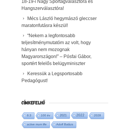
18-19-i Nagy Sportágválasztóra és
Hangszerválasztóra!
Mécs László hegymászó gleccser
maratonfutásra készül!
“Nekem a legfontosabb
teljesítménymutatóm az volt, hogy
hányan nem mozognak
Magyarországon!” – Pósfai Gábor,
sportért felelős belügyminiszter
Keressük a Legsportosabb
Pedagógust!
CÍMKEFELHŐ
2022
2021
6:3
100 év
2028
active mum life
Adolf Balázs