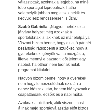
választottak, azoknak a legjobb, ha minél
több sportágat kipróbálnak, hátha
valamelyik jobban megtetszik nekik és
kedvük lesz rendszeresen is űzni.”
Szabó Gabriella:
„Nagyon nehéz ez a
járvány helyzet még azoknak a
sportolóknak is, akiknek ez már életpálya.
Viszont bízom benne, hogy ez a jó pár hét
bezártság rádöbbenti a szülőket, hogy a
gyerekeknek igényük van a mozgásra,
illetve mennyi elpazarolt időt jelent egy
napból, ha otthon nem tudnak nekik
programot kitalálni.
Nagyon bízom benne, hogy a gyerekek
nem hogy lemorzsolódnak ez után a
nehéz időszak után, hanem hiányoznak a
csapattársaik, edzőik és a napi móka.
Azoknak a piciknek, akik viszont most
állnak majd sportágválasztás előtt biztos