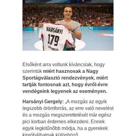
Elsőként arra voltunk kíváncsiak, hogy
szerintük
miért hasznosak a Nagy
Sportágválasztó rendezvények, miért
tartják fontosnak azt, hogy évről-évre
vendégeink legyenek az eseményen.
Harsányi Gergely:
„A mozgás az egyik
legszebb örömforrás, az erre való nevelést
és a mozgás megszerettetését már egész
pici korban érdemes elkezdeni. Ennek
egyik legkitűnőbb módja, ha a gyerekek
kipróbálhatnak különböző