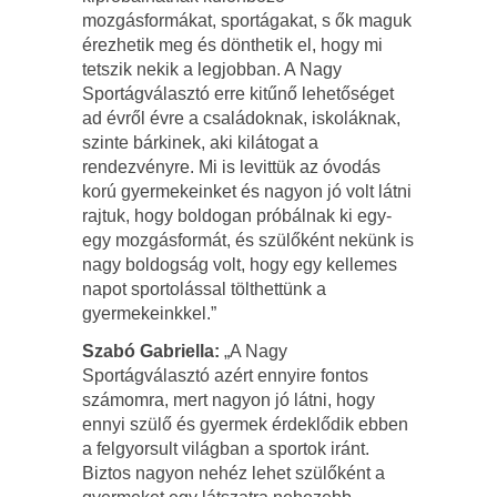
mozgásformákat, sportágakat, s ők maguk
érezhetik meg és dönthetik el, hogy mi
tetszik nekik a legjobban. A Nagy
Sportágválasztó erre kitűnő lehetőséget
ad évről évre a családoknak, iskoláknak,
szinte bárkinek, aki kilátogat a
rendezvényre. Mi is levittük az óvodás
korú gyermekeinket és nagyon jó volt látni
rajtuk, hogy boldogan próbálnak ki egy-
egy mozgásformát, és szülőként nekünk is
nagy boldogság volt, hogy egy kellemes
napot sportolással tölthettünk a
gyermekeinkkel.”
Szabó Gabriella:
„A Nagy
Sportágválasztó azért ennyire fontos
számomra, mert nagyon jó látni, hogy
ennyi szülő és gyermek érdeklődik ebben
a felgyorsult világban a sportok iránt.
Biztos nagyon nehéz lehet szülőként a