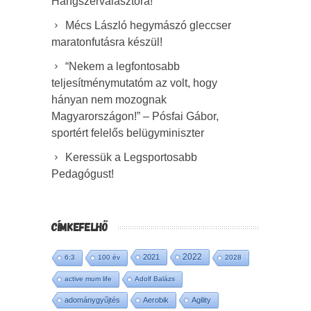
Hangszerválasztóra!
Mécs László hegymászó gleccser
maratonfutásra készül!
“Nekem a legfontosabb
teljesítménymutatóm az volt, hogy
hányan nem mozognak
Magyarországon!” – Pósfai Gábor,
sportért felelős belügyminiszter
Keressük a Legsportosabb
Pedagógust!
CÍMKEFELHŐ
2022
2021
6:3
100 év
2028
active mum life
Adolf Balázs
adománygyűjtés
Aerobik
Agility