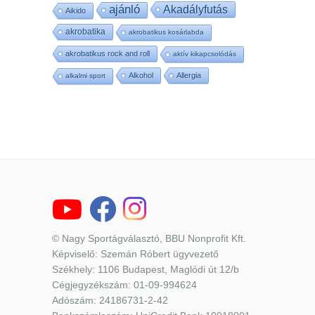
ajánló
Akadályfutás
Aikido
akrobatika
akrobatikus kosárlabda
akrobatikus rock and roll
aktív kikapcsolódás
Alkohol
Allergia
alkalmi sport
© Nagy Sportágválasztó, BBU Nonprofit Kft.
Képviselő: Szemán Róbert ügyvezető
Székhely: 1106 Budapest, Maglódi út 12/b
Cégjegyzékszám: 01-09-994624
Adószám: 24186731-2-42