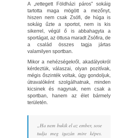
A „rettegett Földházi páros” sokáig
tartotta maga mögött a mezőnyt,
hiszen nem csak Zsófi, de húga is
sokáig űzte a sportot, nem is kis
sikerrel, végül ő is abbahagyta a
sportágat, az öttusa maradt Zsófira, de
a család összes tagja jártas
valamilyen sportban.
Mikor a nehézségekről, akadályokról
kérdeztük, válaszai, olyan pozitívak,
mégis őszinték voltak, úgy gondoljuk,
útravalóként szolgálhatnak, minden
kicsinek és nagynak, nem csak a
sportban, hanem az élet bármely
területén.
„Ha nem bukik el az ember, sose
tudja meg igazán mire képes.