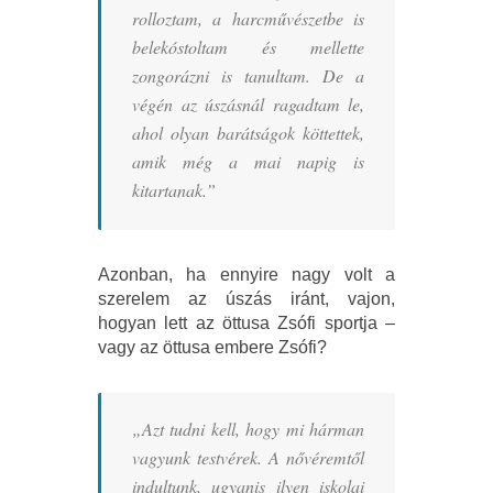
rolloztam, a harcművészetbe is
belekóstoltam és mellette
zongorázni is tanultam. De a
végén az úszásnál ragadtam le,
ahol olyan barátságok köttettek,
amik még a mai napig is
kitartanak.”
Azonban, ha ennyire nagy volt a
szerelem az úszás iránt, vajon,
hogyan lett az öttusa Zsófi sportja –
vagy az öttusa embere Zsófi?
„Azt tudni kell, hogy mi hárman
vagyunk testvérek. A nővéremtől
indultunk, ugyanis ilyen iskolai