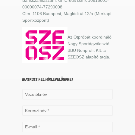
Bankszámlaszám: UniCredit Bank 10918001-
00000074-77290008
Cím: 1106 Budapest, Maglódi út 12/a (Merkapt
Sportközpont)
Az Ötpróbát koordináló
Nagy Sportágválasztó,
BBU Nonprofit Kft. a
SZEOSZ alapító tagja.
IRATKOZZ FEL HÍRLEVELÜNKRE!