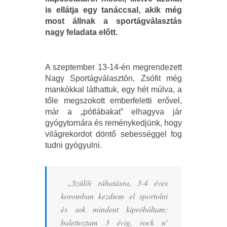
is ellátja egy tanáccsal, akik még
most állnak a sportágválasztás
nagy feladata előtt.
A szeptember 13-14-én megrendezett
Nagy Sportágválasztón, Zsófit még
mankókkal láthattuk, egy hét múlva, a
tőle megszokott emberfeletti erővel,
már a „pótlábakat” elhagyva jár
gyógytornára és reménykedjünk, hogy
világrekordot döntő sebességgel fog
tudni gyógyulni.
„Szülői ráhatásra, 3-4 éves
koromban kezdtem el sportolni
és sok mindent kipróbáltam;
balettoztam 3 évig, rock n’