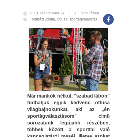
2019. szeptember 24.
Feith Tímea
Földházi Zsófia
,
Öttusa
,
sportágválasztás
Már mankók nélkül, “szabad lábon”
tudhatjuk egyik kedvenc öttusa
világbajnokunkat, aki az „én
sportágválasztásom” című
sorozatunk legújabb részében,
többek között a sporttal való
kapcsolatáról mesél, illetve azokat