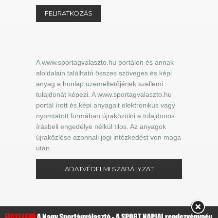
A www.sportagvalaszto.hu portálon és annak
aloldalain található összes szöveges és képi
anyag a honlap üzemeltetőjének szellemi
tulajdonát képezi. A www.sportagvalaszto.hu
portál írott és képi anyagait elektronikus vagy
nyomtatott formában újraközölni a tulajdonos
írásbeli engedélye nélkül tilos. Az anyagok
újraközlése azonnali jogi intézkedést von maga
után.
ADATVÉDELMI SZABÁLYZAT
FIGYELEM!
A Nagy Sportágválasztó - A SPORT NAPJAI rendezvénynév