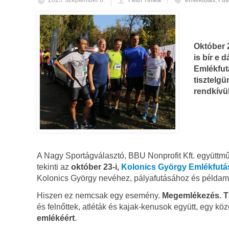
2025. szeptember 6.
Feith Tímea
emlékfutás
,
Fut
Október 
is bír e
Emlékfutá
tisztelg
rendkívül
A Nagy Sportágválasztó, BBU Nonprofit Kft. együttm
tekinti az
október 23-i,
Kolonics György Emlékfutá
Kolonics György nevéhez, pályafutásához és példam
Hiszen ez nemcsak egy esemény.
Megemlékezés. Ti
és felnőttek, atléták és kajak-kenusok együtt, egy köz
emlékéért
.