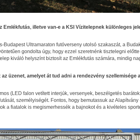
Emlékfutás, illetve van-e a KSI Vízitelepnek különleges je
cs-Budapest Ultramaraton futóverseny utolsó szakaszát, a Budak
ntetűen gondolta úgy, hogy ezzel szeretnénk tisztelegni előtte
elep kiváló helyszínt biztosít az Emlékfutás számára, mindig na
 az üzenet, amelyet át tud adni a rendezvény szellemisége 
s (LED falon vetített interjúk, versenyek, beszélgetés barátok
utását, személyiségét. Fontos, hogy bemutassuk az Alapítvány c
k a fiatalok is megismerhessék a bajnokot és a kivételes sport