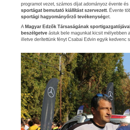
programot vezet, számos díjat adományoz évente és a
sportágat bemutató kiállítást szervezett
. Évente t
sportági hagyományőrző tevékenység
et.
A
Magyar Edzők Társaságának sportigazgatójáva
beszélgetve
ástuk bele magunkat kicsit mélyebben a 
illetve derítettünk fényt Csabai Edvin egyik kedven