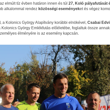
z elmúlt tíz évben határon innen és túl
27, Koló pályafutását 
öbb alkalommal rendez
közösségi események
et és végez komo
l
, a Kolonics György Alapítvány korábbi elnökével,
Csabai Edvi
Kolonics György Emlékfutás előéletébe, foglaltuk össze annak 
c személyes élményére is az esemény kapcsán.