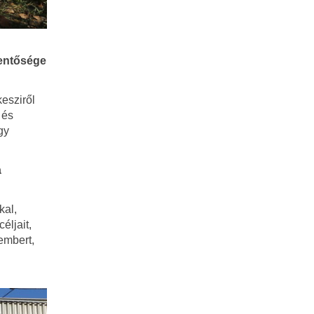
lentősége
esziről
 és
gy
a
kal,
éljait,
embert,