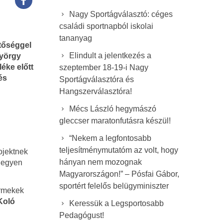
Nagy Sportágválasztó: céges
családi sportnapból iskolai
tananyag
tőséggel
Elindult a jelentkezés a
György
éke előtt
szeptember 18-19-i Nagy
és
Sportágválasztóra és
Hangszerválasztóra!
Mécs László hegymászó
gleccser maratonfutásra készül!
“Nekem a legfontosabb
teljesítménymutatóm az volt, hogy
ojektnek
hányan nem mozognak
 legyen
Magyarországon!” – Pósfai Gábor,
sportért felelős belügyminiszter
ermekek
Koló
Keressük a Legsportosabb
Pedagógust!