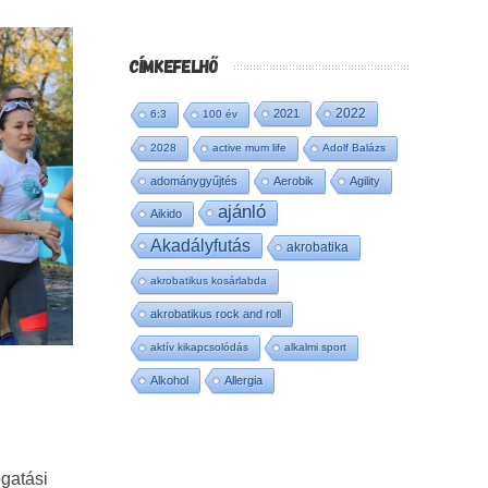
CÍMKEFELHŐ
2022
2021
6:3
100 év
2028
active mum life
Adolf Balázs
adománygyűjtés
Aerobik
Agility
ajánló
Aikido
Akadályfutás
akrobatika
akrobatikus kosárlabda
akrobatikus rock and roll
aktív kikapcsolódás
alkalmi sport
Alkohol
Allergia
gatási