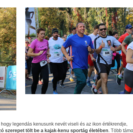
t, hogy legendás kenusunk nevét viseli és az ikon értékrendje,
 szerepet tölt be a kajak-kenu sportág életében
. Több támo