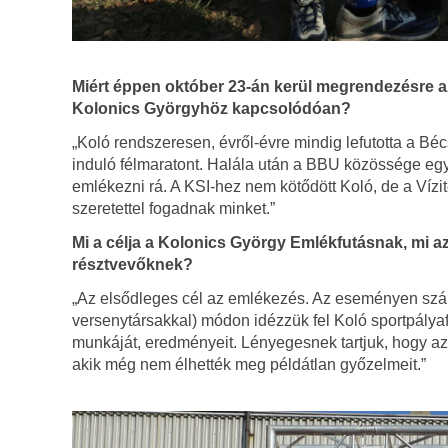
Miért éppen október 23-án kerül megrendezésre az 
Kolonics Györgyhöz kapcsolódóan?
„Koló rendszeresen, évről-évre mindig lefutotta a Bé
induló félmaratont. Halála után a BBU közössége egyö
emlékezni rá. A KSI-hez nem kötődött Koló, de a Vízit
szeretettel fogadnak minket.”
Mi a célja a Kolonics György Emlékfutásnak, mi az
résztvevőknek?
„Az elsődleges cél az emlékezés. Az eseményen számo
versenytársakkal) módon idézzük fel Koló sportpályaf
munkáját, eredményeit. Lényegesnek tartjuk, hogy azo
akik még nem élhették meg példátlan győzelmeit.”