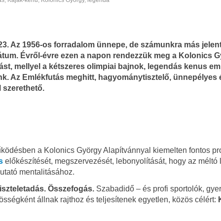
ás
,
Kajak-kenu
,
Kolonics György
,
legenda
23. Az 1956-os forradalom ünnepe, de számunkra más jelen
 dátum. Évről-évre ezen a napon rendezzük meg a Kolonics 
st, mellyel a kétszeres olimpiai bajnok, legendás kenus eml
ünk. Az Emlékfutás meghitt, hagyománytisztelő, ünnepélyes 
 szerethető.
űködésben a Kolonics György Alapítvánnyal kiemelten fontos pr
s
előkészítését, megszervezését, lebonyolítását, hogy az méltó
utató mentalitásához.
szteletadás. Összefogás.
Szabadidő – és profi sportolók, gy
össégként állnak rajthoz és teljesítenek egyetlen, közös célért: