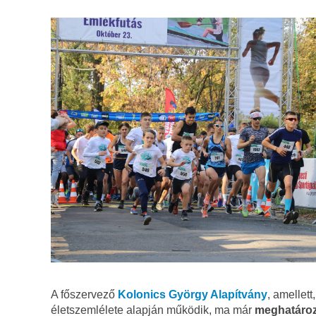
A főszervező
Kolonics György Alapítvány
, amellet
életszemlélete alapján működik, ma már
meghatározó