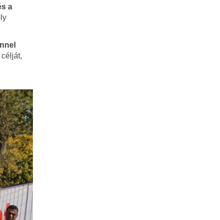
és a
ly
nnel
célját,