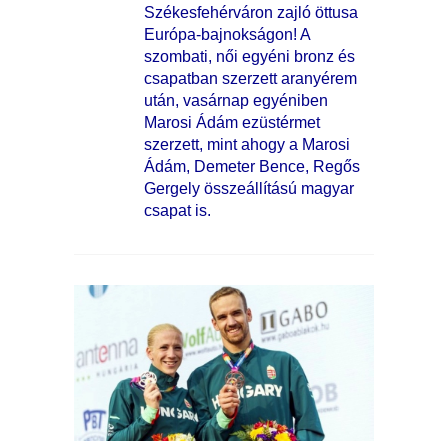
Székesfehérváron zajló öttusa
Európa-bajnokságon! A
szombati, női egyéni bronz és
csapatban szerzett aranyérem
után, vasárnap egyéniben
Marosi Ádám ezüstérmet
szerzett, mint ahogy a Marosi
Ádám, Demeter Bence, Regős
Gergely összeállítású magyar
csapat is.