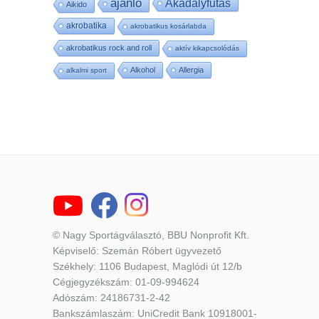
ajánló
Akadályfutás
Aikido
akrobatika
akrobatikus kosárlabda
akrobatikus rock and roll
aktív kikapcsolódás
Alkohol
Allergia
alkalmi sport
© Nagy Sportágválasztó, BBU Nonprofit Kft.
Képviselő: Szemán Róbert ügyvezető
Székhely: 1106 Budapest, Maglódi út 12/b
Cégjegyzékszám: 01-09-994624
Adószám: 24186731-2-42
Bankszámlaszám: UniCredit Bank 10918001-