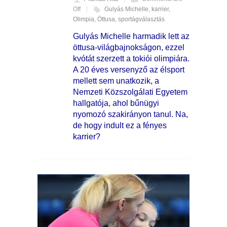
Off
Gulyás Michelle
,
karrier
,
Olimpia
,
Öttusa
,
sportágválasztás
Gulyás Michelle harmadik lett az
öttusa-világbajnokságon, ezzel
kvótát szerzett a tokiói olimpiára.
A 20 éves versenyző az élsport
mellett sem unatkozik, a
Nemzeti Közszolgálati Egyetem
hallgatója, ahol bűnügyi
nyomozó szakirányon tanul. Na,
de hogy indult ez a fényes
karrier?