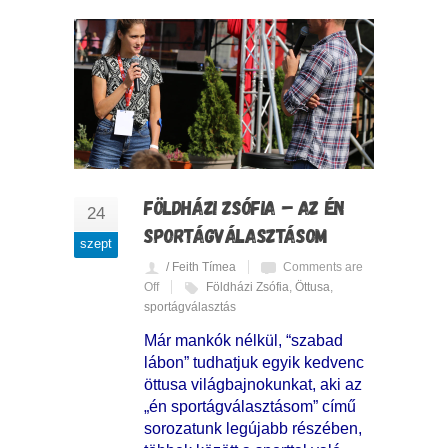
FÖLDHÁZI ZSÓFIA – AZ ÉN
24
SPORTÁGVÁLASZTÁSOM
szept
/ Feith Tímea
Comments are
Off
Földházi Zsófia
,
Öttusa
,
sportágválasztás
Már mankók nélkül, “szabad
lábon” tudhatjuk egyik kedvenc
öttusa világbajnokunkat, aki az
„én sportágválasztásom” című
sorozatunk legújabb részében,