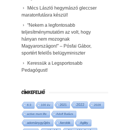
Mécs László hegymászó gleccser
maratonfutásra készül!
“Nekem a legfontosabb
teljesítménymutatóm az volt, hogy
hányan nem mozognak
Magyarországon!” – Pósfai Gábor,
sportért felelős belügyminiszter
Keressük a Legsportosabb
Pedagógust!
CÍMKEFELHŐ
2022
2021
6:3
100 év
2028
active mum life
Adolf Balázs
adománygyűjtés
Aerobik
Agility