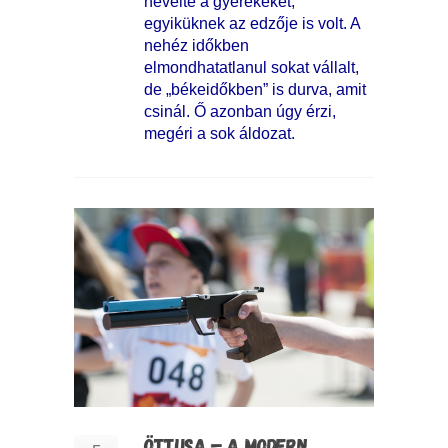
nevelte a gyerekeket,
egyiküknek az edzője is volt. A
nehéz időkben
elmondhatatlanul sokat vállalt,
de „békeidőkben” is durva, amit
csinál. Ő azonban úgy érzi,
megéri a sok áldozat.
ÖTTUSA – A MODERN