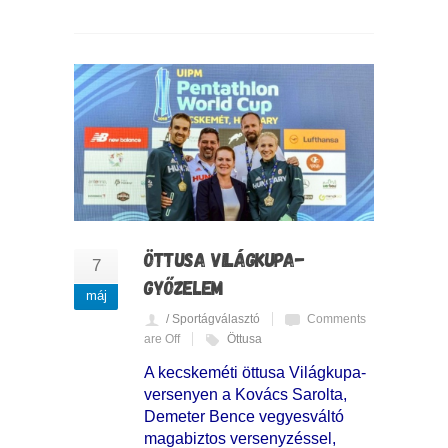
ÖTTUSA VILÁGKUPA-
7
GYŐZELEM
máj
/ Sportágválasztó
Comments
are Off
Öttusa
A kecskeméti öttusa Világkupa-
versenyen a Kovács Sarolta,
Demeter Bence vegyesváltó
magabiztos versenyzéssel,