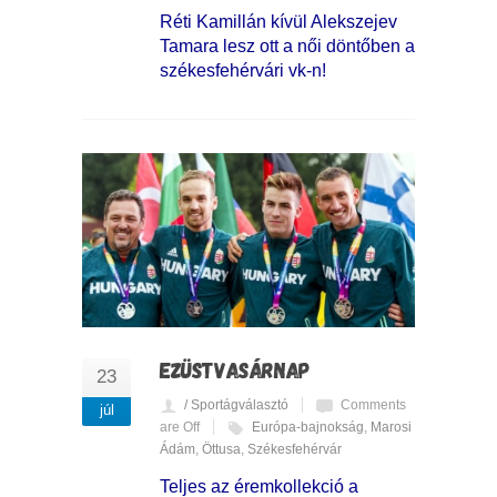
Réti Kamillán kívül Alekszejev
Tamara lesz ott a női döntőben a
székesfehérvári vk-n!
EZÜSTVASÁRNAP
23
/ Sportágválasztó
Comments
júl
are Off
Európa-bajnokság
,
Marosi
Ádám
,
Öttusa
,
Székesfehérvár
Teljes az éremkollekció a