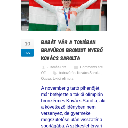
BABÁT VÁR A TOKIÓBAN
10
BRAVÚROS BRONZOT NYERŐ
nov
KOVÁCS SAROLTA
/ Tamás Rita
Comments are
Off
babavárás
,
Kovács Sarolta
,
Öttusa
,
tokiói olimpia
A novemberig tartó pihenőjét
már befejezte a tokiói olimpián
bronzérmes Kovács Sarolta, aki
a következő idényben nem
versenyez, de gyermeke
megszületése után visszatér a
sportágába. A székesfehérvári