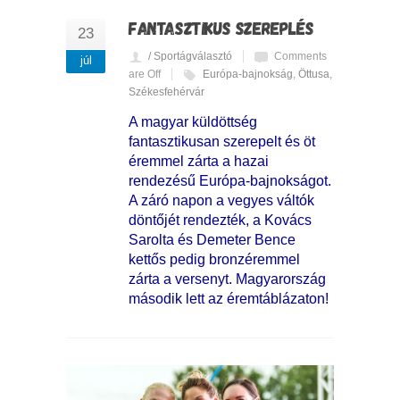
FANTASZTIKUS SZEREPLÉS
23
/ Sportágválasztó
Comments
júl
are Off
Európa-bajnokság
,
Öttusa
,
Székesfehérvár
A magyar küldöttség
fantasztikusan szerepelt és öt
éremmel zárta a hazai
rendezésű Európa-bajnokságot.
A záró napon a vegyes váltók
döntőjét rendezték, a Kovács
Sarolta és Demeter Bence
kettős pedig bronzéremmel
zárta a versenyt. Magyarország
második lett az éremtáblázaton!