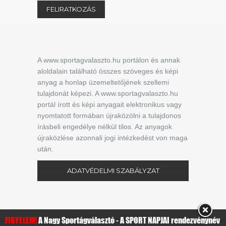
A www.sportagvalaszto.hu portálon és annak
aloldalain található összes szöveges és képi
anyag a honlap üzemeltetőjének szellemi
tulajdonát képezi. A www.sportagvalaszto.hu
portál írott és képi anyagait elektronikus vagy
nyomtatott formában újraközölni a tulajdonos
írásbeli engedélye nélkül tilos. Az anyagok
újraközlése azonnali jogi intézkedést von maga
után.
ADATVÉDELMI SZABÁLYZAT
FIGYELEM!
A Nagy Sportágválasztó - A SPORT NAPJAI rendezvénynév