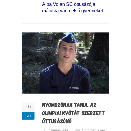
Alba Volán SC öttusázója
májusra várja első gyermekét.
NYOMOZÓNAK TANUL AZ
16
OLIMPIAI KVÓTÁT SZERZETT
jún
ÖTTUSÁZÓNŐ
/ Tamás Rita
Comments are