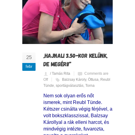
„HAJNALI 3.50-KOR KELÜNK,
25
DE MEGÉRI!”
febr
/ Tamás Rita
Comments are
Off
Balzsay Károly
,
Öttusa
,
Reubl
Tünde
,
sportágválasztás
,
Torna
Nem sok olyan erős nőt
ismerek, mint Reubl Tünde.
Kétszer csinálta végig férjével, a
volt bokszklasszissal, Balzsay
Károllyal a rák elleni harcot, és
mindvégig intézte, fuvarozta,