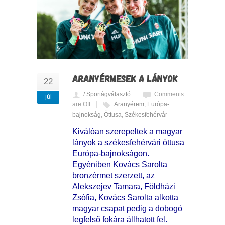
ARANYÉRMESEK A LÁNYOK
22
/ Sportágválasztó
Comments
júl
are Off
Aranyérem
,
Európa-
bajnokság
,
Öttusa
,
Székesfehérvár
Kiválóan szerepeltek a magyar
lányok a székesfehérvári öttusa
Európa-bajnokságon.
Egyéniben Kovács Sarolta
bronzérmet szerzett, az
Alekszejev Tamara, Földházi
Zsófia, Kovács Sarolta alkotta
magyar csapat pedig a dobogó
legfelső fokára állhatott fel.