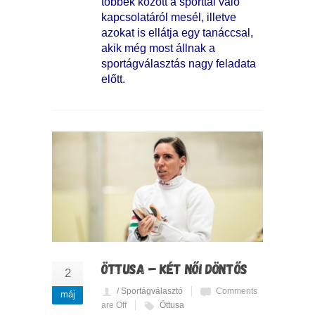
többek között a sporttal való
kapcsolatáról mesél, illetve
azokat is ellátja egy tanáccsal,
akik még most állnak a
sportágválasztás nagy feladata
előtt.
ÖTTUSA – KÉT NŐI DÖNTŐS
2
/ Sportágválasztó
Comments
máj
are Off
Öttusa