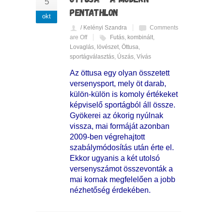
5
PENTATHLON
okt
/ Kelényi Szandra
Comments
are Off
Futás
,
kombinált
,
Lovaglás
,
lövészet
,
Öttusa
,
sportágválasztás
,
Úszás
,
Vívás
Az öttusa egy olyan összetett
versenysport, mely öt darab,
külön-külön is komoly értékeket
képviselő sportágból áll össze.
Gyökerei az ókorig nyúlnak
vissza, mai formáját azonban
2009-ben végrehajtott
szabálymódosítás után érte el.
Ekkor ugyanis a két utolsó
versenyszámot összevonták a
mai kornak megfelelően a jobb
nézhetőség érdekében.