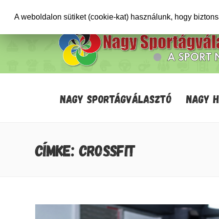
+36706471652
info@sportagvalaszto.hu
A weboldalon sütiket (cookie-kat) használunk, hogy bizton
NAGY SPORTÁGVÁLASZTÓ
NAGY 
CÍMKE: CROSSFIT