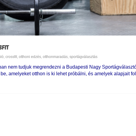
SFIT
nló
,
crossfit
,
otthoni edzés
,
otthonmaradás
,
sportágválasztás
sban nem tudjuk megrendezni a Budapesti Nagy Sportágválasztót
e, amelyeket otthon is ki lehet próbálni, és amelyek alapjait f