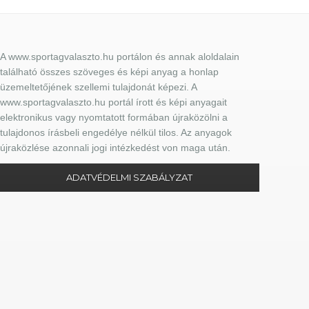
A www.sportagvalaszto.hu portálon és annak aloldalain
található összes szöveges és képi anyag a honlap
üzemeltetőjének szellemi tulajdonát képezi. A
www.sportagvalaszto.hu portál írott és képi anyagait
elektronikus vagy nyomtatott formában újraközölni a
tulajdonos írásbeli engedélye nélkül tilos. Az anyagok
újraközlése azonnali jogi intézkedést von maga után.
ADATVÉDELMI SZABÁLYZAT