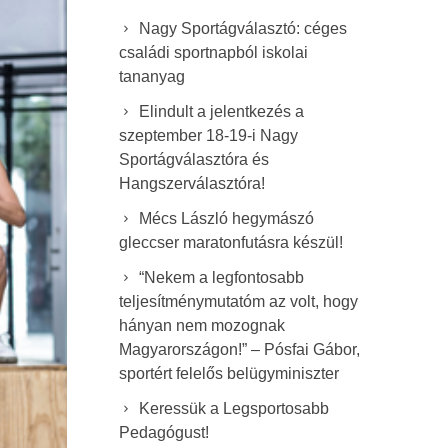
Nagy Sportágválasztó: céges
családi sportnapból iskolai
tananyag
Elindult a jelentkezés a
szeptember 18-19-i Nagy
Sportágválasztóra és
Hangszerválasztóra!
Mécs László hegymászó
gleccser maratonfutásra készül!
“Nekem a legfontosabb
teljesítménymutatóm az volt, hogy
hányan nem mozognak
Magyarországon!” – Pósfai Gábor,
sportért felelős belügyminiszter
Keressük a Legsportosabb
Pedagógust!