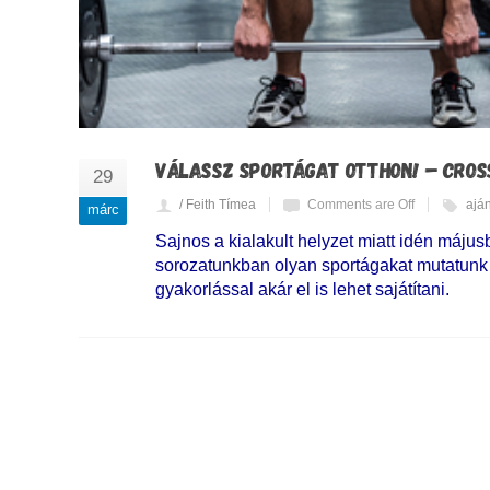
VÁLASSZ SPORTÁGAT OTTHON! – CROS
29
/ Feith Tímea
Comments are Off
ajá
márc
Sajnos a kialakult helyzet miatt idén máju
sorozatunkban olyan sportágakat mutatunk b
gyakorlással akár el is lehet sajátítani.