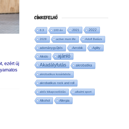
CÍMKEFELHŐ
2022
2021
6:3
100 év
2028
active mum life
Adolf Balázs
adománygyűjtés
Aerobik
Agility
ajánló
Aikido
, ezért új
Akadályfutás
akrobatika
olyamatos
akrobatikus kosárlabda
akrobatikus rock and roll
aktív kikapcsolódás
alkalmi sport
Alkohol
Allergia