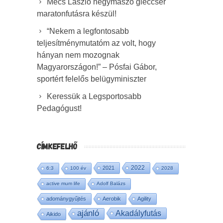
Mécs László hegymászó gleccser
maratonfutásra készül!
“Nekem a legfontosabb
teljesítménymutatóm az volt, hogy
hányan nem mozognak
Magyarországon!” – Pósfai Gábor,
sportért felelős belügyminiszter
Keressük a Legsportosabb
Pedagógust!
CÍMKEFELHŐ
2022
2021
6:3
100 év
2028
active mum life
Adolf Balázs
adománygyűjtés
Aerobik
Agility
ajánló
Akadályfutás
Aikido