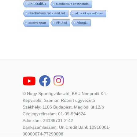
akrobatika
akrobatikus kosárlabda
akrobatikus rock and roll
aktív kikapcsolódás
Alkohol
Allergia
alkalmi sport
© Nagy Sportágválasztó, BBU Nonprofit Kft.
Képviselő: Szemán Róbert ügyvezető
Székhely: 1106 Budapest, Maglódi út 12/b
Cégjegyzékszám: 01-09-994624
Adószám: 24186731-2-42
Bankszámlaszám: UniCredit Bank 10918001-
00000074-77290008