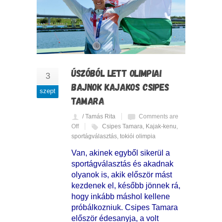
ÚSZÓBÓL LETT OLIMPIAI
3
BAJNOK KAJAKOS CSIPES
szept
TAMARA
/ Tamás Rita
Comments are
Off
Csipes Tamara
,
Kajak-kenu
,
sportágválasztás
,
tokiói olimpia
Van, akinek egyből sikerül a
sportágválasztás és akadnak
olyanok is, akik először mást
kezdenek el, később jönnek rá,
hogy inkább máshol kellene
próbálkozniuk. Csipes Tamara
először édesanyja, a volt