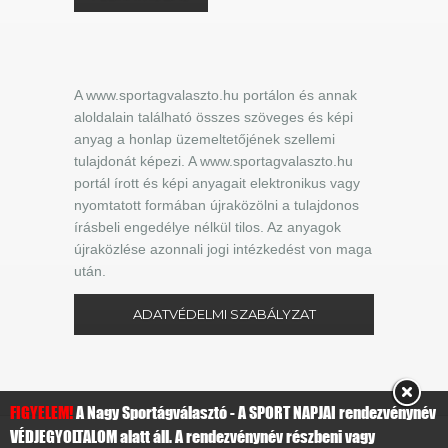
A www.sportagvalaszto.hu portálon és annak
aloldalain található összes szöveges és képi
anyag a honlap üzemeltetőjének szellemi
tulajdonát képezi. A www.sportagvalaszto.hu
portál írott és képi anyagait elektronikus vagy
nyomtatott formában újraközölni a tulajdonos
írásbeli engedélye nélkül tilos. Az anyagok
újraközlése azonnali jogi intézkedést von maga
után.
ADATVÉDELMI SZABÁLYZAT
FIGYELEM!
A Nagy Sportágválasztó - A SPORT NAPJAI rendezvénynév
VÉDJEGYOLTALOM alatt áll. A rendezvénynév részbeni vagy