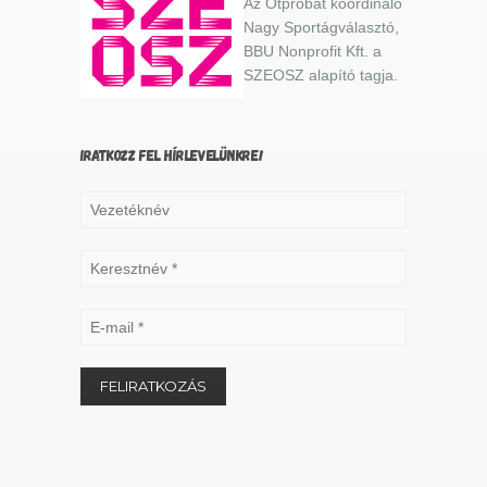
Az Ötpróbát koordináló
Nagy Sportágválasztó,
BBU Nonprofit Kft. a
SZEOSZ alapító tagja.
IRATKOZZ FEL HÍRLEVELÜNKRE!