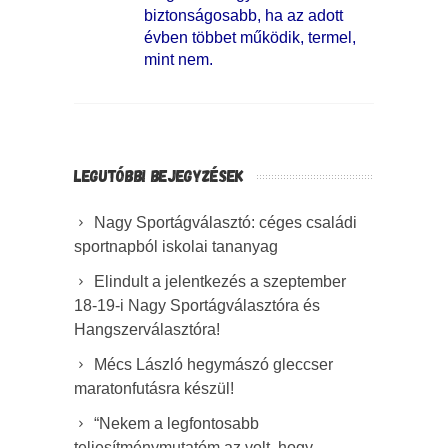
biztonságosabb, ha az adott
évben többet működik, termel,
mint nem.
LEGUTÓBBI BEJEGYZÉSEK
Nagy Sportágválasztó: céges családi
sportnapból iskolai tananyag
Elindult a jelentkezés a szeptember
18-19-i Nagy Sportágválasztóra és
Hangszerválasztóra!
Mécs László hegymászó gleccser
maratonfutásra készül!
“Nekem a legfontosabb
teljesítménymutatóm az volt, hogy