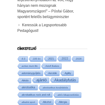
hányan nem mozognak
Magyarországon!” – Pósfai Gábor,
sportért felelős belügyminiszter
Keressük a Legsportosabb
Pedagógust!
CÍMKEFELHŐ
2022
2021
6:3
100 év
2028
active mum life
Adolf Balázs
adománygyűjtés
Aerobik
Agility
ajánló
Akadályfutás
Aikido
akrobatika
akrobatikus kosárlabda
akrobatikus rock and roll
aktív kikapcsolódás
Alkohol
Allergia
alkalmi sport