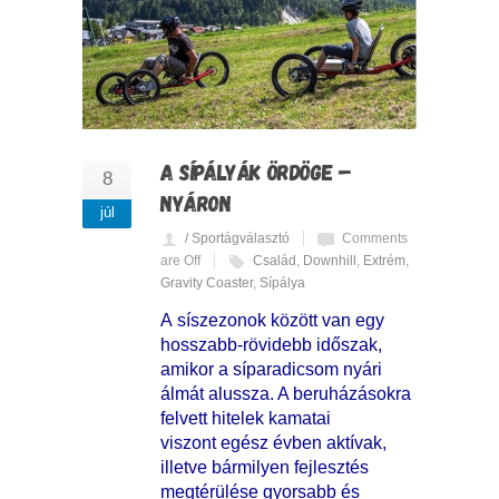
A SÍPÁLYÁK ÖRDÖGE –
8
NYÁRON
júl
/ Sportágválasztó
Comments
are Off
Család
,
Downhill
,
Extrém
,
Gravity Coaster
,
Sípálya
A síszezonok között van egy
hosszabb-rövidebb időszak,
amikor a síparadicsom nyári
álmát alussza. A beruházásokra
felvett hitelek kamatai
viszont egész évben aktívak,
illetve bármilyen fejlesztés
megtérülése gyorsabb és