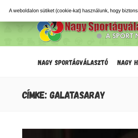
+36706471652
info@sportagvalaszto.hu
A weboldalon sütiket (cookie-kat) használunk, hogy bizton
NAGY SPORTÁGVÁLASZTÓ
NAGY 
CÍMKE: GALATASARAY