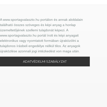
A www.sportagvalaszto.hu portálon és annak aloldalain
található összes szöveges és képi anyag a honlap
üzemeltetőjének szellemi tulajdonát képezi. A
www.sportagvalaszto.hu portál írott és képi anyagait
elektronikus vagy nyomtatott formában újraközölni a
tulajdonos írásbeli engedélye nélkül tilos. Az anyagok
újraközlése azonnali jogi intézkedést von maga után.
ADATVÉDELMI SZABÁLYZAT