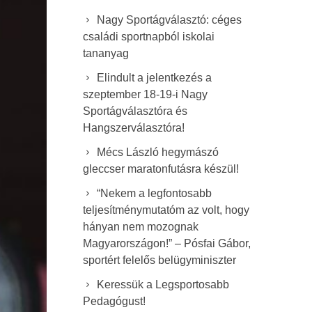
Nagy Sportágválasztó: céges
családi sportnapból iskolai
tananyag
Elindult a jelentkezés a
szeptember 18-19-i Nagy
Sportágválasztóra és
Hangszerválasztóra!
Mécs László hegymászó
gleccser maratonfutásra készül!
“Nekem a legfontosabb
teljesítménymutatóm az volt, hogy
hányan nem mozognak
Magyarországon!” – Pósfai Gábor,
sportért felelős belügyminiszter
Keressük a Legsportosabb
Pedagógust!