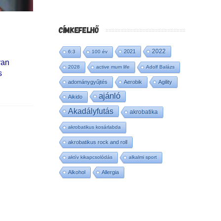
CÍMKEFELHŐ
2022
2021
6:3
100 év
yan
2028
active mum life
Adolf Balázs
s
adománygyűjtés
Aerobik
Agility
ajánló
Aikido
Akadályfutás
akrobatika
akrobatikus kosárlabda
akrobatikus rock and roll
aktív kikapcsolódás
alkalmi sport
Alkohol
Allergia