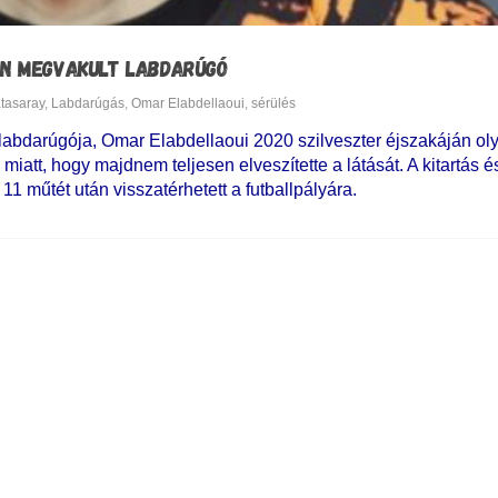
JÁN MEGVAKULT LABDARÚGÓ
tasaray
,
Labdarúgás
,
Omar Elabdellaoui
,
sérülés
 labdarúgója, Omar Elabdellaoui 2020 szilveszter éjszakáján ol
miatt, hogy majdnem teljesen elveszítette a látását. A kitartás é
11 műtét után visszatérhetett a futballpályára.