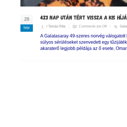
423 NAP UTÁN TÉRT VISSZA A KIS HÍ
28
/ Tamás Rita
Comments are Off
Gala
febr
A Galatasaray 49-szeres norvég válogatott
súlyos sérüléseket szenvedett egy tűzijáték 
akaraterő legjobb példája az ő esete, Omar 