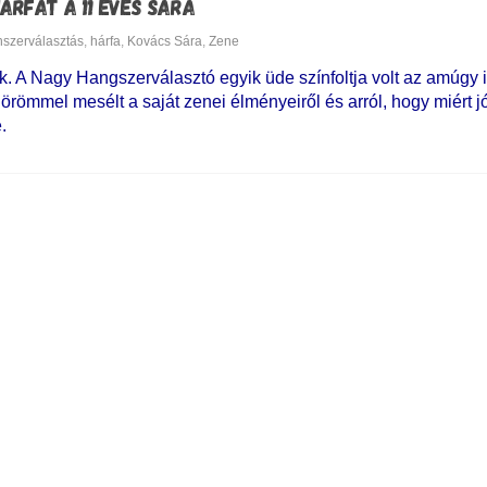
ÁRFÁT A 11 ÉVES SÁRA
szerválasztás
,
hárfa
,
Kovács Sára
,
Zene
. A Nagy Hangszerválasztó egyik üde színfoltja volt az amúgy 
ömmel mesélt a saját zenei élményeiről és arról, hogy miért j
.