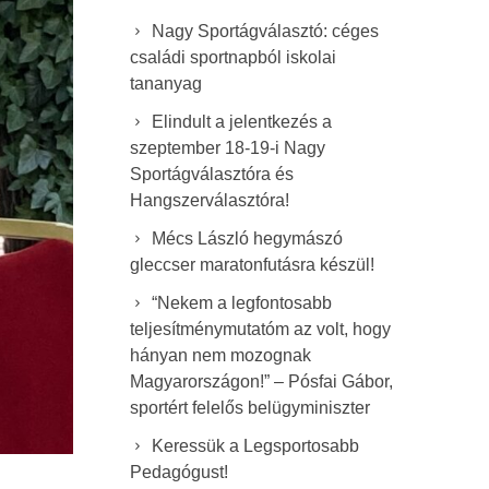
Nagy Sportágválasztó: céges
családi sportnapból iskolai
tananyag
Elindult a jelentkezés a
szeptember 18-19-i Nagy
Sportágválasztóra és
Hangszerválasztóra!
Mécs László hegymászó
gleccser maratonfutásra készül!
“Nekem a legfontosabb
teljesítménymutatóm az volt, hogy
hányan nem mozognak
Magyarországon!” – Pósfai Gábor,
sportért felelős belügyminiszter
Keressük a Legsportosabb
Pedagógust!