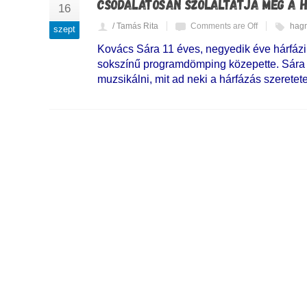
CSODÁLATOSAN SZÓLALTATJA MEG A H
16
/ Tamás Rita
Comments are Off
hagn
szept
Kovács Sára 11 éves, negyedik éve hárfázik
sokszínű programdömping közepette. Sára ör
muzsikálni, mit ad neki a hárfázás szeretete