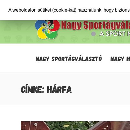
+36706471652
info@sportagvalaszto.hu
A weboldalon sütiket (cookie-kat) használunk, hogy bizton
NAGY SPORTÁGVÁLASZTÓ
NAGY 
CÍMKE: HÁRFA