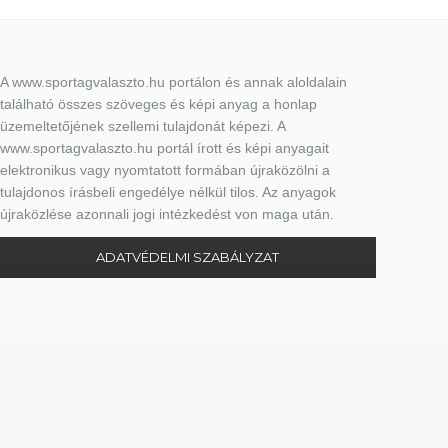
A www.sportagvalaszto.hu portálon és annak aloldalain
található összes szöveges és képi anyag a honlap
üzemeltetőjének szellemi tulajdonát képezi. A
www.sportagvalaszto.hu portál írott és képi anyagait
elektronikus vagy nyomtatott formában újraközölni a
tulajdonos írásbeli engedélye nélkül tilos. Az anyagok
újraközlése azonnali jogi intézkedést von maga után.
ADATVÉDELMI SZABÁLYZAT