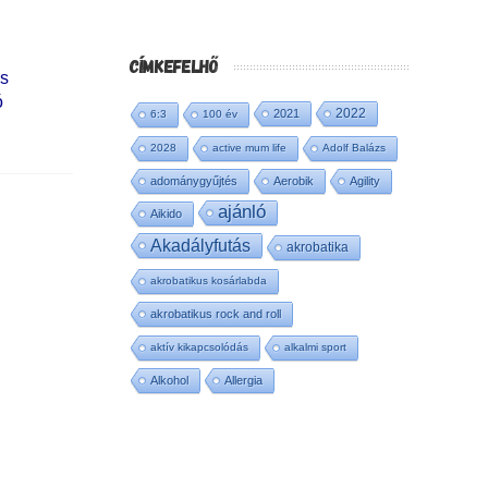
CÍMKEFELHŐ
is
ó
2022
2021
6:3
100 év
2028
active mum life
Adolf Balázs
adománygyűjtés
Aerobik
Agility
ajánló
Aikido
Akadályfutás
akrobatika
akrobatikus kosárlabda
akrobatikus rock and roll
aktív kikapcsolódás
alkalmi sport
Alkohol
Allergia