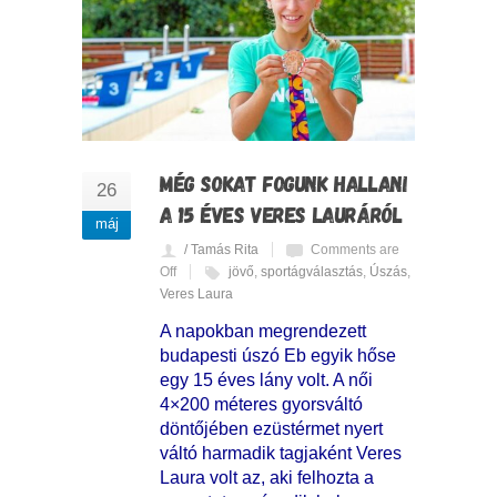
MÉG SOKAT FOGUNK HALLANI
26
A 15 ÉVES VERES LAURÁRÓL
máj
/ Tamás Rita
Comments are
Off
jövő
,
sportágválasztás
,
Úszás
,
Veres Laura
A napokban megrendezett
budapesti úszó Eb egyik hőse
egy 15 éves lány volt. A női
4×200 méteres gyorsváltó
döntőjében ezüstérmet nyert
váltó harmadik tagjaként Veres
Laura volt az, aki felhozta a