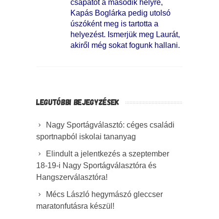
csapatot a második helyre,
Kapás Boglárka pedig utolsó
úszóként meg is tartotta a
helyezést. Ismerjük meg Laurát,
akiről még sokat fogunk hallani.
LEGUTÓBBI BEJEGYZÉSEK
Nagy Sportágválasztó: céges családi
sportnapból iskolai tananyag
Elindult a jelentkezés a szeptember
18-19-i Nagy Sportágválasztóra és
Hangszerválasztóra!
Mécs László hegymászó gleccser
maratonfutásra készül!