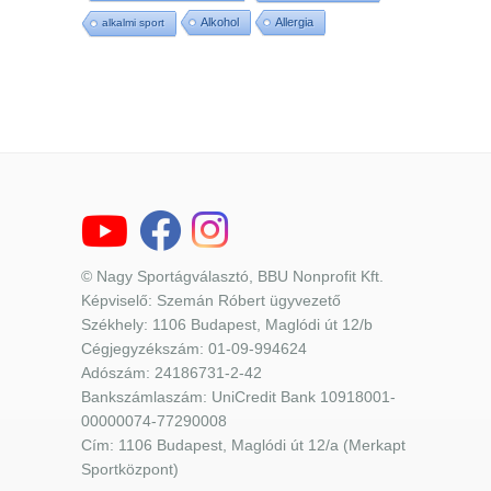
Alkohol
Allergia
alkalmi sport
© Nagy Sportágválasztó, BBU Nonprofit Kft.
Képviselő: Szemán Róbert ügyvezető
Székhely: 1106 Budapest, Maglódi út 12/b
Cégjegyzékszám: 01-09-994624
Adószám: 24186731-2-42
Bankszámlaszám: UniCredit Bank 10918001-
00000074-77290008
Cím: 1106 Budapest, Maglódi út 12/a (Merkapt
Sportközpont)