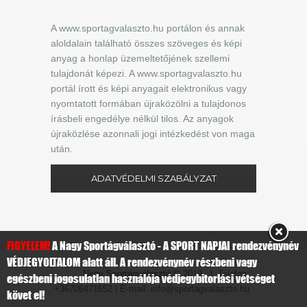
A www.sportagvalaszto.hu portálon és annak
aloldalain található összes szöveges és képi
anyag a honlap üzemeltetőjének szellemi
tulajdonát képezi. A www.sportagvalaszto.hu
portál írott és képi anyagait elektronikus vagy
nyomtatott formában újraközölni a tulajdonos
írásbeli engedélye nélkül tilos. Az anyagok
újraközlése azonnali jogi intézkedést von maga
után.
ADATVÉDELMI SZABÁLYZAT
FIGYELEM!
A Nagy Sportágválasztó - A SPORT NAPJAI rendezvénynév
VÉDJEGYOLTALOM alatt áll. A rendezvénynév részbeni vagy
Nagy Sportágválasztó
© 2019 | Telefon:
egészbeni jogosulatlan használója védjegybitorlási vétséget
+36706471652 | E-mail: info@sportagvalaszto.hu
követ el!