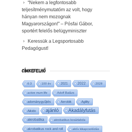
“Nekem a legfontosabb
teljesítménymutatóm az volt, hogy
hányan nem mozognak
Magyarországon!” – Pósfai Gábor,
sportért felelős belügyminiszter
Keressük a Legsportosabb
Pedagógust!
CÍMKEFELHŐ
2022
2021
6:3
100 év
2028
active mum life
Adolf Balázs
adománygyűjtés
Aerobik
Agility
ajánló
Akadályfutás
Aikido
akrobatika
akrobatikus kosárlabda
akrobatikus rock and roll
aktív kikapcsolódás