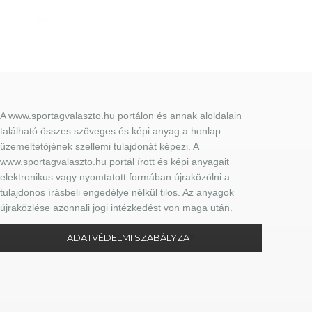
A www.sportagvalaszto.hu portálon és annak aloldalain
található összes szöveges és képi anyag a honlap
üzemeltetőjének szellemi tulajdonát képezi. A
www.sportagvalaszto.hu portál írott és képi anyagait
elektronikus vagy nyomtatott formában újraközölni a
tulajdonos írásbeli engedélye nélkül tilos. Az anyagok
újraközlése azonnali jogi intézkedést von maga után.
ADATVÉDELMI SZABÁLYZAT