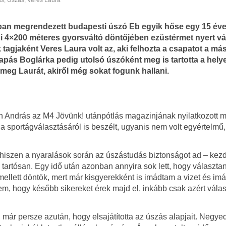
ás
,
Úszás
,
Veres Laura
an megrendezett budapesti úszó Eb egyik hőse egy 15 éve
ői 4×200 méteres gyorsváltó döntőjében ezüstérmet nyert vá
tagjaként Veres Laura volt az, aki felhozta a csapatot a má
apás Boglárka pedig utolsó úszóként meg is tartotta a helye
meg Laurát, akiről még sokat fogunk hallani.
th András az M4 Jövünk! utánpótlás magazinjának nyilatkozott 
 a sportágválasztásáról is beszélt, ugyanis nem volt egyértelmű
hiszen a nyaralások során az úszástudás biztonságot ad – kez
s tartósan. Egy idő után azonban annyira sok lett, hogy választ
mellett döntök, mert már kisgyerekként is imádtam a vizet és im
em, hogy később sikereket érek majd el, inkább csak azért vála
r persze azután, hogy elsajátította az úszás alapjait. Negyedi