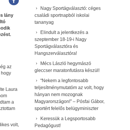
Nagy Sportágválasztó: céges
családi sportnapból iskolai
s lány
ltó
tananyag
sodik
Elindult a jelentkezés a
zést.
szeptember 18-19-i Nagy
Sportágválasztóra és
Hangszerválasztóra!
Mécs László hegymászó
még az
gleccser maratonfutásra készül!
, hogy
“Nekem a legfontosabb
teljesítménymutatóm az volt, hogy
dte Laura
hányan nem mozognak
anom
Magyarországon!” – Pósfai Gábor,
ádtam a
sztottam
sportért felelős belügyminiszter
Keressük a Legsportosabb
kes volt,
Pedagógust!