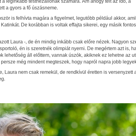
t a leginkább testhezállónak számára. Ám ahogy telt az idő, a
ett a gyors a fő úszásneme.
zör is felhívta magára a figyelmet, legutóbb például akkor, ami
inkát. De korábban is voltak effajta sikerei, egy másik fontos
mazott Laura -, de én mindig inkább csak előre nézek. Nagyon sz
portoló, én is szeretnék olimpiát nyerni. De megértem azt is, h
k lehetőség áll előttem, vannak úszók, akiknek ez lehetne az u
től persze még mindent megteszek, hogy napról napra jobb legyek
, Laura nem csak remekül, de rendkívül éretten is versenyzett a
eg.