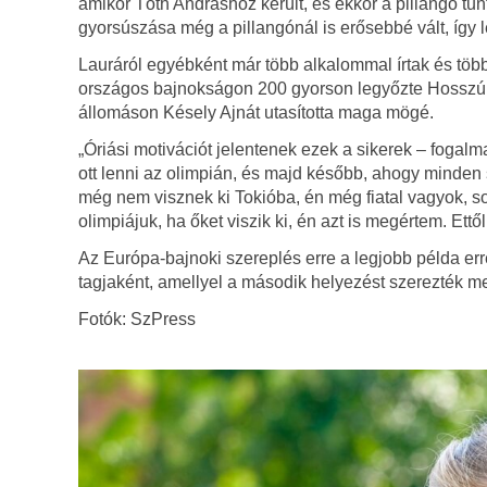
amikor Tóth Andráshoz került, és ekkor a pillangó tűn
gyorsúszása még a pillangónál is erősebbé vált, így l
Lauráról egyébként már több alkalommal írtak és többs
országos bajnokságon 200 gyorson legyőzte Hosszú Kat
állomáson Késely Ajnát utasította maga mögé.
„Óriási motivációt jelentenek ezek a sikerek – fogal
ott lenni az olimpián, és majd később, ahogy minden s
még nem visznek ki Tokióba, én még fiatal vagyok, so
olimpiájuk, ha őket viszik ki, én azt is megértem. Et
Az Európa-bajnoki szereplés erre a legjobb példa erre
tagjaként, amellyel a második helyezést szerezték m
Fotók: SzPress