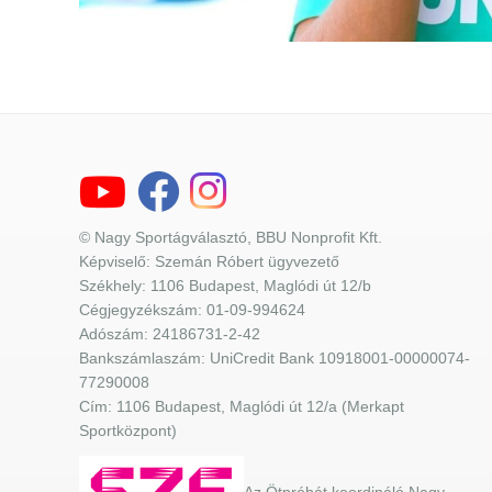
© Nagy Sportágválasztó, BBU Nonprofit Kft.
Képviselő: Szemán Róbert ügyvezető
Székhely: 1106 Budapest, Maglódi út 12/b
Cégjegyzékszám: 01-09-994624
Adószám: 24186731-2-42
Bankszámlaszám: UniCredit Bank 10918001-00000074-
77290008
Cím: 1106 Budapest, Maglódi út 12/a (Merkapt
Sportközpont)
Az Ötpróbát koordináló Nagy