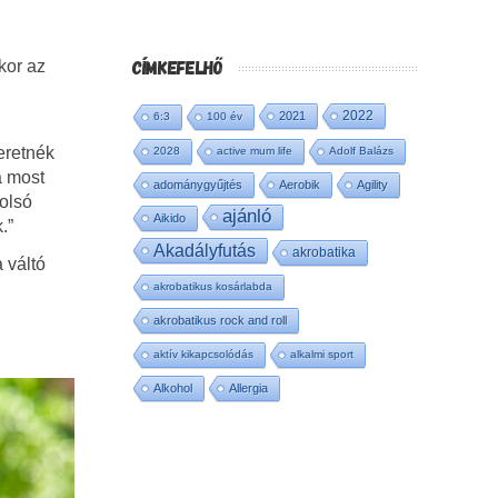
CÍMKEFELHŐ
kor az
2022
2021
6:3
100 év
eretnék
2028
active mum life
Adolf Balázs
a most
adománygyűjtés
Aerobik
Agility
tolsó
ajánló
Aikido
.”
Akadályfutás
akrobatika
 váltó
akrobatikus kosárlabda
akrobatikus rock and roll
aktív kikapcsolódás
alkalmi sport
Alkohol
Allergia