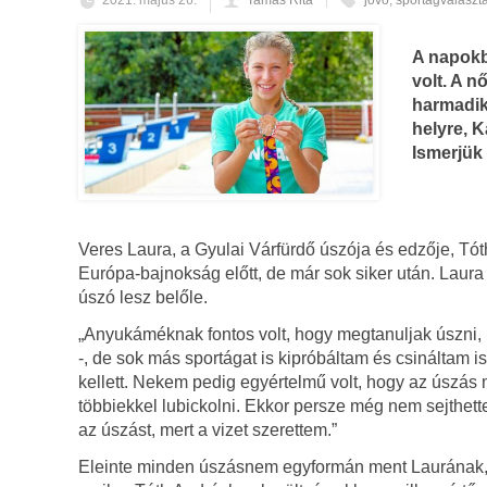
2021. május 26.
Tamás Rita
jövő
,
sportágválaszt
A napokb
volt. A n
harmadik 
helyre, K
Ismerjük 
Veres Laura, a Gyulai Várfürdő úszója és edzője, Tó
Európa-bajnokság előtt, de már sok siker után. Laura
úszó lesz belőle.
„Anyukáméknak fontos volt, hogy megtanuljak úszni, 
-, de sok más sportágat is kipróbáltam és csináltam i
kellett. Nekem pedig egyértelmű volt, hogy az úszás 
többiekkel lubickolni. Ekkor persze még nem sejthett
az úszást, mert a vizet szerettem.”
Eleinte minden úszásnem egyformán ment Laurának, má