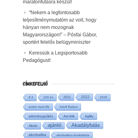
maratonfutásra készül!
“Nekem a legfontosabb
teljesítménymutatóm az volt, hogy
hányan nem mozognak
Magyarországon!” – Pósfai Gábor,
sportért felelős belügyminiszter
Keressük a Legsportosabb
Pedagógust!
CÍMKEFELHŐ
2022
2021
6:3
100 év
2028
active mum life
Adolf Balázs
adománygyűjtés
Aerobik
Agility
ajánló
Akadályfutás
Aikido
akrobatika
akrobatikus kosárlabda