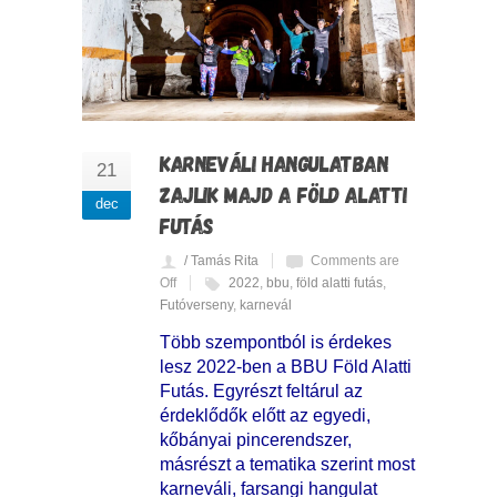
KARNEVÁLI HANGULATBAN
21
ZAJLIK MAJD A FÖLD ALATTI
dec
FUTÁS
/ Tamás Rita
Comments are
Off
2022
,
bbu
,
föld alatti futás
,
Futóverseny
,
karnevál
Több szempontból is érdekes
lesz 2022-ben a BBU Föld Alatti
Futás. Egyrészt feltárul az
érdeklődők előtt az egyedi,
kőbányai pincerendszer,
másrészt a tematika szerint most
karneváli, farsangi hangulat