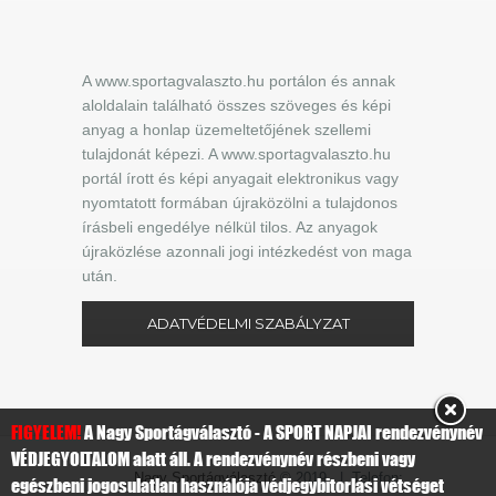
A www.sportagvalaszto.hu portálon és annak
aloldalain található összes szöveges és képi
anyag a honlap üzemeltetőjének szellemi
tulajdonát képezi. A www.sportagvalaszto.hu
portál írott és képi anyagait elektronikus vagy
nyomtatott formában újraközölni a tulajdonos
írásbeli engedélye nélkül tilos. Az anyagok
újraközlése azonnali jogi intézkedést von maga
után.
ADATVÉDELMI SZABÁLYZAT
FIGYELEM!
A Nagy Sportágválasztó - A SPORT NAPJAI rendezvénynév
VÉDJEGYOLTALOM alatt áll. A rendezvénynév részbeni vagy
Nagy Sportágválasztó
© 2019 | Telefon:
egészbeni jogosulatlan használója védjegybitorlási vétséget