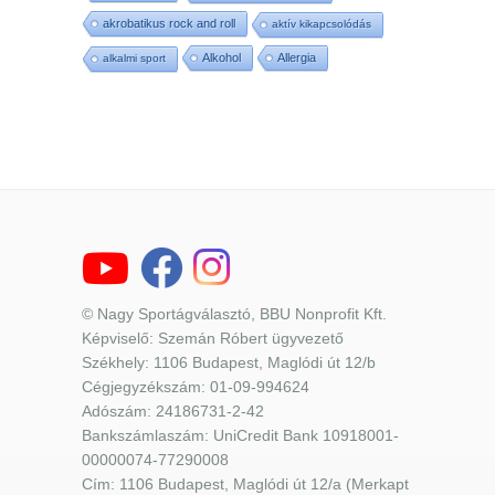
akrobatikus rock and roll
aktív kikapcsolódás
Alkohol
Allergia
alkalmi sport
© Nagy Sportágválasztó, BBU Nonprofit Kft.
Képviselő: Szemán Róbert ügyvezető
Székhely: 1106 Budapest, Maglódi út 12/b
Cégjegyzékszám: 01-09-994624
Adószám: 24186731-2-42
Bankszámlaszám: UniCredit Bank 10918001-
00000074-77290008
Cím: 1106 Budapest, Maglódi út 12/a (Merkapt